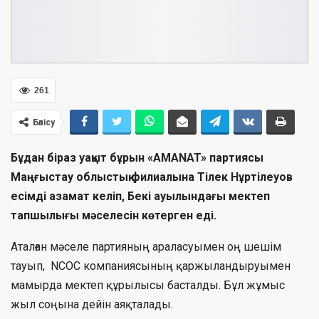
261
Бөлісу
Бұдан біраз уақыт бұрын «AMANAT» партиясы
Маңғыстау облыстық филиалына Тілек Нұртілеуов
есімді азамат келіп, Бекі ауылындағы мектеп
тапшылығы мәселесін көтерген еді.
Аталған мәселе партияның араласуымен оң шешім
тауып, NCOC компаниясының қаржыландыруымен
мамырда мектеп құрылысы басталды. Бұл жұмыс
жыл соңына дейін аяқталады.