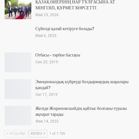
ҚАЗАҚ ӨНЕРІНІҢ НАР ТҰЛҒАСЫНА АТ
МІНГІЗІП, ҚҰРМЕТ КӨРСЕТТІ
Май 23, 2026
Сүйелді қалай кетіруге болады?
Май 6, 2023
Отбасы – тәрбие бастауы
Сен 25, 2019
Эмоционалдық күйреуді болдырмаудың шаралары
қандай?
Окт 17, 2019
Желіде Жириновскийдің қайтыс болғаны туралы
ақпарат тарады
Фев 14, 2022
АЛДЫҢҒЫ
КЕЛЕСІ
1 of 1 725