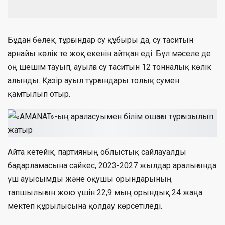
Бұдан бөлек, тұрғындар су құбыры да, су таситын
арнайы көлік те жоқ екенін айтқан еді. Бұл мәселе де
оң шешім тауып, ауылға су таситын 12 тонналық көлік
алынды. Қазір ауыл тұрғындары толық сумен
қамтылып отыр.
Айта кетейік, партияның облыстық сайлауалды
бағдарламасына сәйкес, 2023-2027 жылдар аралығында
үш ауысымды және оқушы орындарының
тапшылығын жою үшін 22,9 мың орындық 24 жаңа
мектеп құрылысына қолдау көрсетіледі.