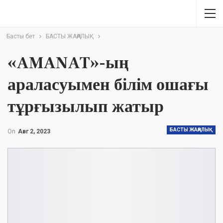
Басты бет
БАСТЫ ЖАҢАЛЫҚ
«AMANAT»-ың
араласуымен білім ошағы
тұрғызылып жатыр
БАСТЫ ЖАҢАЛЫҚ
On
Авг 2, 2023