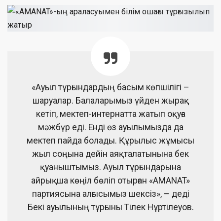
«Ауыл тұрғындардың басым көпшілігі –
шаруалар. Балаларымыз үйден жырақ
кетіп, мектеп-интернатта жатып оқуға
мәжбүр еді. Енді өз ауылымызда да
мектеп пайда болады. Құрылыс жұмысы
жыл соңына дейін аяқталатынына бек
қуаныштымыз. Ауыл тұрғындарына
айрықша көңіл бөліп отырған «АMANAT»
партиясына алғысымыз шексіз», – деді
Бекі ауылының тұрғыны Тілек Нұртілеуов.