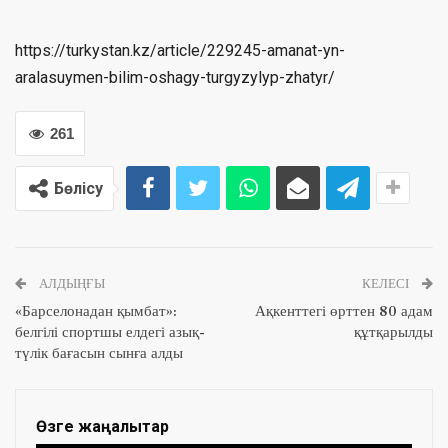
https://turkystan.kz/article/229245-amanat-yn-
aralasuymen-bilim-oshagy-turgyzylyp-zhatyr/
261
Бөлісу
АЛДЫҢҒЫ
КЕЛЕСІ
«Барселонадан қымбат»:
Ақкенттегі өрттен 80 адам
белгілі спортшы елдегі азық-
құтқарылды
түлік бағасын сынға алды
Өзге жаңалықтар