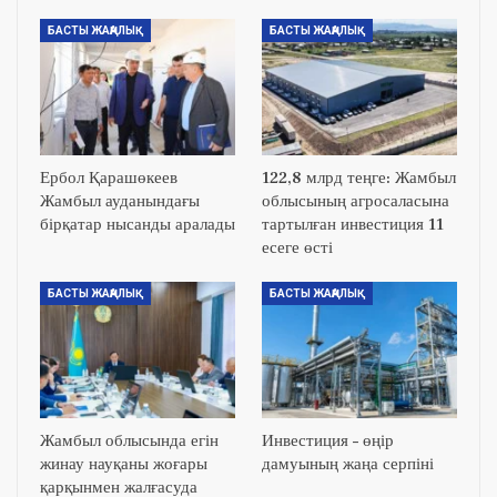
БАСТЫ ЖАҢАЛЫҚ
БАСТЫ ЖАҢАЛЫҚ
Ербол Қарашөкеев
122,8 млрд теңге: Жамбыл
Жамбыл ауданындағы
облысының агросаласына
бірқатар нысанды аралады
тартылған инвестиция 11
есеге өсті
БАСТЫ ЖАҢАЛЫҚ
БАСТЫ ЖАҢАЛЫҚ
Жамбыл облысында егін
Инвестиция – өңір
жинау науқаны жоғары
дамуының жаңа серпіні
қарқынмен жалғасуда