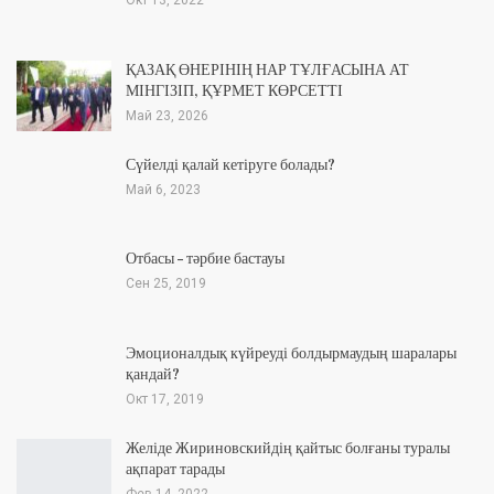
Окт 13, 2022
ҚАЗАҚ ӨНЕРІНІҢ НАР ТҰЛҒАСЫНА АТ
МІНГІЗІП, ҚҰРМЕТ КӨРСЕТТІ
Май 23, 2026
Сүйелді қалай кетіруге болады?
Май 6, 2023
Отбасы – тәрбие бастауы
Сен 25, 2019
Эмоционалдық күйреуді болдырмаудың шаралары
қандай?
Окт 17, 2019
Желіде Жириновскийдің қайтыс болғаны туралы
ақпарат тарады
Фев 14, 2022