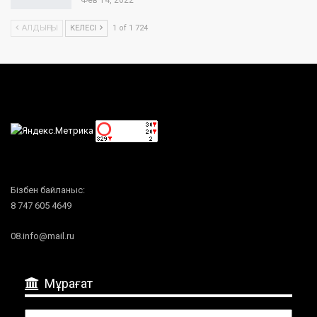
АЛДЫҢҒЫ
КЕЛЕСІ
1 of 1 724
Бізбен байланыс:
8 747 605 4649
08.info@mail.ru
Мұрағат
Мұрағат