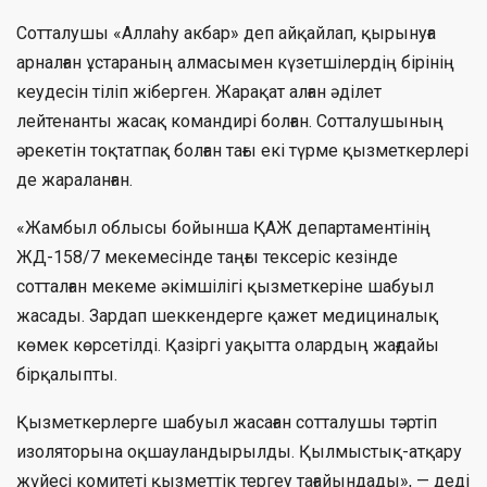
Сотталушы «Аллаһу акбар» деп айқайлап, қырынуға
арналған ұстараның алмасымен күзетшілердің бірінің
кеудесін тіліп жіберген. Жарақат алған әділет
лейтенанты жасақ командирі болған. Сотталушының
әрекетін тоқтатпақ болған тағы екі түрме қызметкерлері
де жараланған.
«Жамбыл облысы бойынша ҚАЖ департаментінің
ЖД-158/7 мекемесінде таңғы тексеріс кезінде
сотталған мекеме әкімшілігі қызметкеріне шабуыл
жасады. Зардап шеккендерге қажет медициналық
көмек көрсетілді. Қазіргі уақытта олардың жағдайы
бірқалыпты.
Қызметкерлерге шабуыл жасаған сотталушы тәртіп
изоляторына оқшауландырылды. Қылмыстық-атқару
жүйесі комитеті қызметтік тергеу тағайындады», — деді