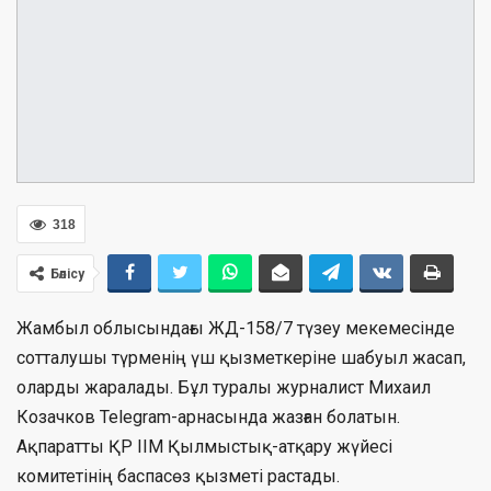
318
Бөлісу
Жамбыл облысындағы ЖД-158/7 түзеу мекемесінде
сотталушы түрменің үш қызметкеріне шабуыл жасап,
оларды жаралады. Бұл туралы журналист Михаил
Козачков Telegram-арнасында жазған болатын.
Ақпаратты ҚР ІІМ Қылмыстық-атқару жүйесі
комитетінің баспасөз қызметі растады.