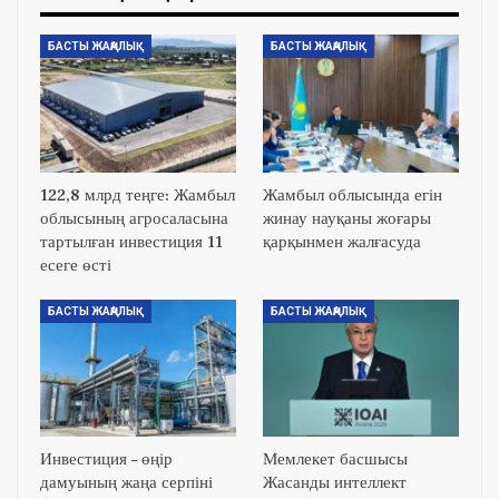
БАСТЫ ЖАҢАЛЫҚ
БАСТЫ ЖАҢАЛЫҚ
122,8 млрд теңге: Жамбыл
Жамбыл облысында егін
облысының агросаласына
жинау науқаны жоғары
тартылған инвестиция 11
қарқынмен жалғасуда
есеге өсті
БАСТЫ ЖАҢАЛЫҚ
БАСТЫ ЖАҢАЛЫҚ
Инвестиция – өңір
Мемлекет басшысы
дамуының жаңа серпіні
Жасанды интеллект