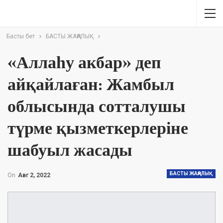
Басты бет
БАСТЫ ЖАҢАЛЫҚ
«Аллаһу акбар» деп
айқайлаған: Жамбыл
облысында сотталушы
түрме қызметкерлеріне
шабуыл жасады
БАСТЫ ЖАҢАЛЫҚ
On
Авг 2, 2022