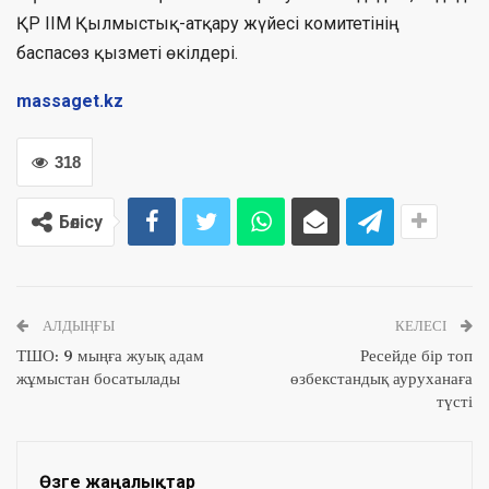
ҚР ІІМ Қылмыстық-атқару жүйесі комитетінің
баспасөз қызметі өкілдері.
massaget.kz
318
Бөлісу
АЛДЫҢҒЫ
КЕЛЕСІ
ТШО: 9 мыңға жуық адам
Ресейде бір топ
жұмыстан босатылады
өзбекстандық ауруханаға
түсті
Өзге жаңалықтар