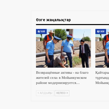
Өзге жаңалықтар
ҚОҒАМ
ҚОҒАМ
Возвращённые активы – на благо
Қайтары
жителей села: в Мойынкумском
тұрғында
районе модернизируется…
Мойынқұ
АЛДЫҢҒЫ
КЕЛЕСІ