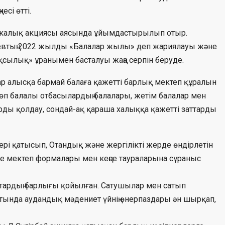
сі өтті.
калық акциясы аясында ұйымдастырылып отыр.
втың 2022 жылды «Балалар жылы» деп жариялауы және
сылық» ұранымен басталуы жаңа серпін беруде.
лар алысқа бармай балаға қажетті барлық мектеп құралын
өп балалы отбасылардың балалары, жетім балалар мен
рды қолдау, сондай-ақ қараша халыққа қажетті заттарды
ері қатысып, Отандық және жергілікті жерде өндірлетін
ше мектеп формалары мен кеңсе таураларына сұраныс
тардың барлығы қойылған. Сатушылар мен сатып
атында аудандық мәдениет үйнің өнерпаздары ән шырқап,