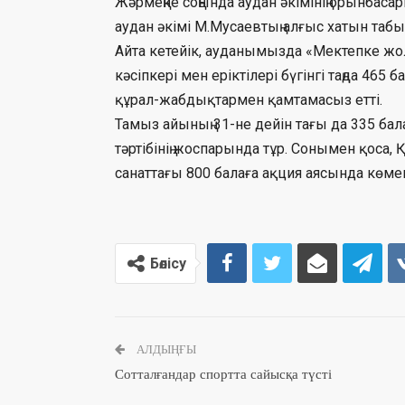
Жәрмеңке соңында аудан әкімінің орынбаса
аудан әкімі М.Мусаевтың алғыс хатын табыс
Айта кетейік, ауданымызда «Мектепке жо
кәсіпкері мен еріктілері бүгінгі таңда 46
құрал-жабдықтармен қамтамасыз етті.
Тамыз айының 31-не дейін тағы да 335 ба
тәртібінің жоспарында тұр. Сонымен қоса,
санаттағы 800 балаға ақция аясында көм
Бөлісу
АЛДЫҢҒЫ
Сотталғандар спортта сайысқа түсті