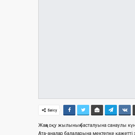
Бөлісу
Жаңа оқу жылының басталуына санаулы кү
Ата-аналар балаларына мектепке қажетті 