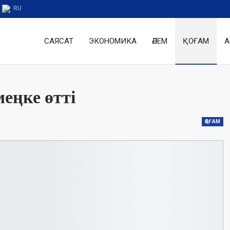
RU
САЯСАТ
ЭКОНОМИКА
ӘЛЕМ
ҚОҒАМ
А
еңке өтті
ҚОҒАМ