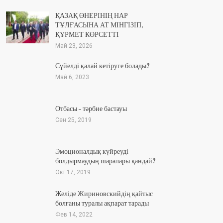
ҚАЗАҚ ӨНЕРІНІҢ НАР
ТҰЛҒАСЫНА АТ МІНГІЗІП,
ҚҰРМЕТ КӨРСЕТТІ
Май 23, 2026
Сүйелді қалай кетіруге болады?
Май 6, 2023
Отбасы – тәрбие бастауы
Сен 25, 2019
Эмоционалдық күйреуді
болдырмаудың шаралары қандай?
Окт 17, 2019
Желіде Жириновскийдің қайтыс
болғаны туралы ақпарат тарады
Фев 14, 2022