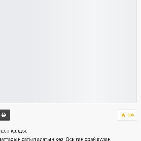
506
ндер қалды.
заттарын сатып алатын кез. Осыған орай аудан