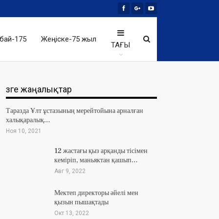
бай-175
Жеңіске-75 жыл
ТАҒЫ
Өзге жаңалықтар
Таразда Ұлт ұстазының мерейтойына арналған
халықаралық…
Ноя 10, 2021
12 жастағы қыз арқанды тісімен
кеміріп, маньяктан қашып…
Авг 9, 2022
Мектеп директоры әйелі мен
қызын пышақтады
Окт 13, 2022