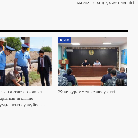
қызметтердің қолжетімділігі
ҚОҒАМ
лған активтер – ауыл
Жеке құраммен кездесу өтті
рының игілігіне:
мда ауыз су жүйесі…