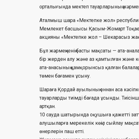
орталығында мектеп тауарларының жәрмеңке
Аталмыш шара «Мектепке жол» республи
Мемлекет басшысы Қасым-Жомарт Тоқае
акцияны «Мектепке жол – Шекарасыз жақ
Бұл жәрмеңкенің басты мақсаты — ата-ана
бір жерден алу және аз қамтылған және к
ата-анасының қамқорынсыз қалған балала
төмен бағамен ұсыну.
Шараға Қордай ауылының оннан аса кәсіпк
тауарларды тиімді бағада ұсынды. Тиісін
артқан.
10 сауда шатырында оқушыға қажетті зат
алушыларға мерекелік көңіл сыйлау мақс
өнерлерін паш етті.