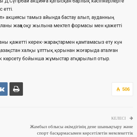
ры Д.Сүгірбай акцияға қатысқан барлық кәсіпкерлерге
 етті.
л» акциясы тамыз айында бастау алып, ауданның
5 баланы жаңа оқу жылына мектеп формасы мен қажетті
ланы қажетті керек-жарақтармен қамтамасыз ету күн
 Қазақстан халқы ұлттық қорынан жоғарыда аталған
ек көрсету бойынша жұмыстар атқарылып отыр.
506
КЕЛЕСІ
Жамбыл облысы әкімдігінің дене шынықтыру және
спорт басқармасымен көрсетілетін мемлекеттік