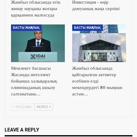
Жамбыл облысында егін
Инвестиция – өңір
жинау науқаны жоғары
дамуының жаңа серпіні
қарқынмен жалғасуда
БАСТЫ ЖАҢАЛЫҚ
БАСТЫ ЖАҢАЛЫҚ
Мемлекет басшысы
Жамбыл облысында
Жасанды интеллект
қайтарылған активтер
бойынша халықаралық
есебінен елді
олимпиаданың ашылу
мекендердегі 80 мыңнан
салтанатына…
астам…
АЛДЫҢҒЫ
КЕЛЕСІ
LEAVE A REPLY