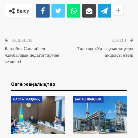
Бөлісу
АЛДЫҢҒЫ
КЕЛЕСІ
Бердібек Сапарбаев
Таразда «Халықтық заңгер»
жамбылдық педагогтармен
акциясы өтеді
кездесті
Өзге жаңалықтар
БАСТЫ ЖАҢАЛЫҚ
БАСТЫ ЖАҢАЛЫҚ