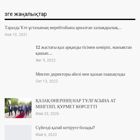
Өзге жаңалықтар
Таразда Ұлт ұстазының мерейтойына арналған халықаралық…
Ноя 10, 2021
12 жастағы қыз арқанды тісімен кеміріп, маньяктан
қашып…
Авг 9, 2022
Мектеп директоры әйелі мен қызын пышақтады
Окт 13, 2022
ҚАЗАҚ ӨНЕРІНІҢ НАР ТҰЛҒАСЫНА АТ
МІНГІЗІП, ҚҰРМЕТ КӨРСЕТТІ
Май 23, 2026
Сүйелді қалай кетіруге болады?
Май 6, 2023