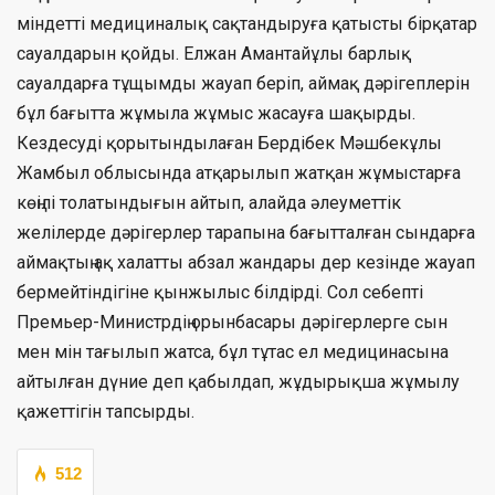
міндетті медициналық сақтандыруға қатысты бірқатар
сауалдарын қойды. Елжан Амантайұлы барлық
сауалдарға тұщымды жауап беріп, аймақ дәрігеплерін
бұл бағытта жұмыла жұмыс жасауға шақырды.
Кездесуді қорытындылаған Бердібек Мәшбекұлы
Жамбыл облысында атқарылып жатқан жұмыстарға
көңілі толатындығын айтып, алайда әлеуметтік
желілерде дәрігерлер тарапына бағытталған сындарға
аймақтың ақ халатты абзал жандары дер кезінде жауап
бермейтіндігіне қынжылыс білдірді. Сол себепті
Премьер-Министрдің орынбасары дәрігерлерге сын
мен мін тағылып жатса, бұл тұтас ел медицинасына
айтылған дүние деп қабылдап, жұдырықша жұмылу
қажеттігін тапсырды.
512