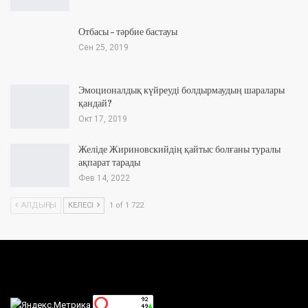
Отбасы – тәрбие бастауы
Сен 25, 2019
Эмоционалдық күйреуді болдырмаудың шаралары
қандай?
Окт 17, 2019
Желіде Жириновскийдің қайтыс болғаны туралы
ақпарат тарады
Фев 14, 2022
АЛДЫҢҒЫ
КЕЛЕСІ
1 of 1 722