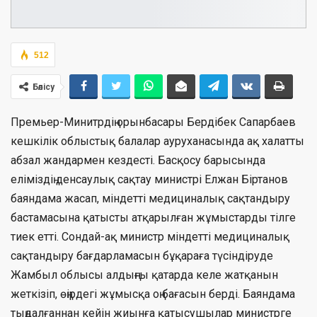
512
Бөлісу
Премьер-Минитрдің орынбасары Бердібек Сапарбаев
кешкілік облыстық балалар ауруханасында ақ халатты
абзал жандармен кездесті. Басқосу барысында
еліміздің денсаулық сақтау министрі Елжан Біртанов
баяндама жасап, міндетті медициналық сақтандыру
бастамасына қатысты атқарылған жұмыстарды тілге
тиек етті. Сондай-ақ министр міндетті медициналық
сақтандыру бағдарламасын бұқараға түсіндіруде
Жамбыл облысы алдыңғы қатарда келе жатқанын
жеткізіп, өңірдегі жұмысқа оң бағасын берді. Баяндама
тыңдалғаннан кейін жиынға қатысушылар министрге