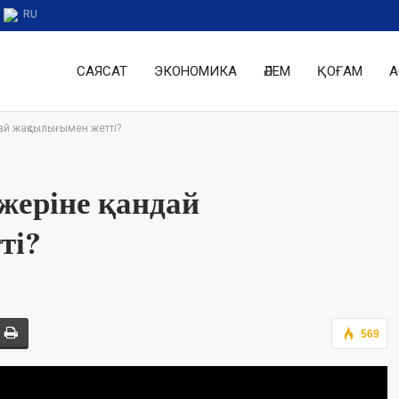
RU
САЯСАТ
ЭКОНОМИКА
ӘЛЕМ
ҚОҒАМ
А
ай жақсылығымен жетті?
еріне қандай
ті?
569