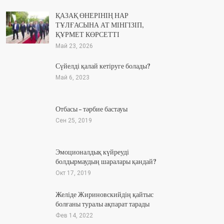
ҚАЗАҚ ӨНЕРІНІҢ НАР
ТҰЛҒАСЫНА АТ МІНГІЗІП,
ҚҰРМЕТ КӨРСЕТТІ
Май 23, 2026
Сүйелді қалай кетіруге болады?
Май 6, 2023
Отбасы – тәрбие бастауы
Сен 25, 2019
Эмоционалдық күйреуді
болдырмаудың шаралары қандай?
Окт 17, 2019
Желіде Жириновскийдің қайтыс
болғаны туралы ақпарат тарады
Фев 14, 2022