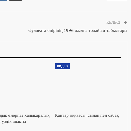
КЕЛЕСІ
Әулиеата өңірінің 1996 жылғы толайым табыстары
ВИДЕО
ық өнерпаз халықаралық
Қаңтар оқиғасы: сынақ пен сабақ
а үздік шықты