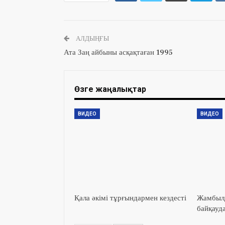
АЛДЫҢҒЫ
Ата Заң айбыны асқақтаған 1995
Өзге жаңалықтар
ВИДЕО
ВИДЕО
Қала әкімі тұрғындармен кездесті
Жамбылд
байқауд