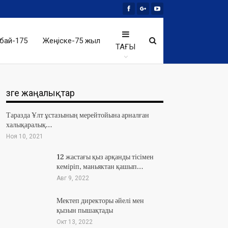
бай-175
Жеңіске-75 жыл
ТАҒЫ
Өзге жаңалықтар
Таразда Ұлт ұстазының мерейтойына арналған
халықаралық…
Ноя 10, 2021
12 жастағы қыз арқанды тісімен
кеміріп, маньяктан қашып…
Авг 9, 2022
Мектеп директоры әйелі мен
қызын пышақтады
Окт 13, 2022