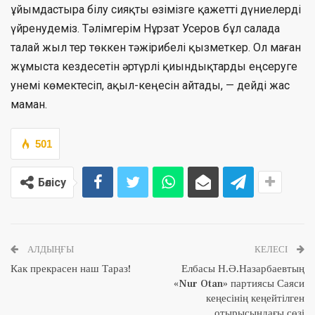
ұйымдастыра білу сияқты өзімізге қажетті дүниелерді
үйренудеміз. Тәлімгерім Нұрзат Усеров бұл салада
талай жыл тер төккен тәжірибелі қызметкер. Ол маған
жұмыста кездесетін әртүрлі қиындықтарды еңсеруге
унемі көмектесіп, ақыл-кеңесін айтады, — дейді жас
маман.
501
Бөлісу
АЛДЫҢҒЫ
КЕЛЕСІ
Как прекрасен наш Тараз!
Елбасы Н.Ә.Назарбаевтың
«Nur Otan» партиясы Саяси
кеңесінің кеңейтілген
отырысындағы сөзі