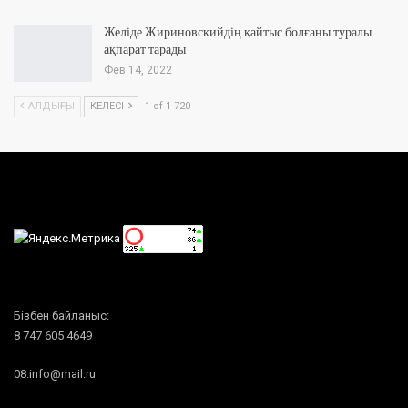
Желіде Жириновскийдің қайтыс болғаны туралы
ақпарат тарады
Фев 14, 2022
АЛДЫҢҒЫ
КЕЛЕСІ
1 of 1 720
Бізбен байланыс:
8 747 605 4649
08.info@mail.ru