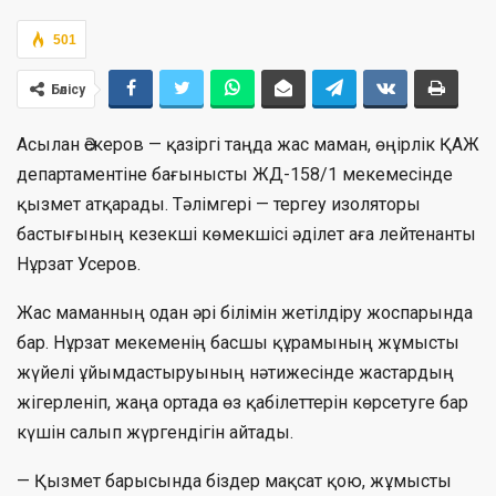
501
Бөлісу
Асылан Әскеров — қазіргі таңда жас маман, өңірлік ҚАЖ
департаментіне бағынысты ЖД-158/1 мекемесінде
қызмет атқарады. Тәлімгері — тергеу изоляторы
бастығының кезекші көмекшісі әділет аға лейтенанты
Нұрзат Усеров.
Жас маманның одан әрі білімін жетілдіру жоспарында
бар. Нұрзат мекеменің басшы құрамының жұмысты
жүйелі ұйымдастыруының нәтижесінде жастардың
жігерленіп, жаңа ортада өз қабілеттерін көрсетуге бар
күшін салып жүргендігін айтады.
— Қызмет барысында біздер мақсат қою, жұмысты