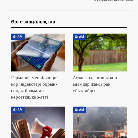
Өзге жаңалықтар
ҚОҒАМ
ҚОҒАМ
Германия мен Франция
Ауласында ағашы көп
қор индекстері бұрын-
адамдар жақсырақ
соңды болмаған
ұйықтайды
көрсеткішке жетті
ҚОҒАМ
ҚОҒАМ