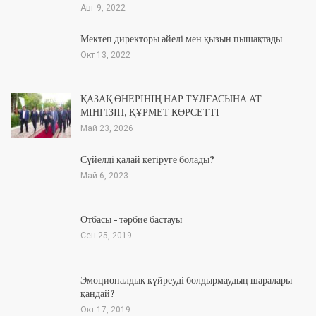
Авг 9, 2022
Мектеп директоры әйелі мен қызын пышақтады
Окт 13, 2022
ҚАЗАҚ ӨНЕРІНІҢ НАР ТҰЛҒАСЫНА АТ
МІНГІЗІП, ҚҰРМЕТ КӨРСЕТТІ
Май 23, 2026
Сүйелді қалай кетіруге болады?
Май 6, 2023
Отбасы – тәрбие бастауы
Сен 25, 2019
Эмоционалдық күйреуді болдырмаудың шаралары
қандай?
Окт 17, 2019