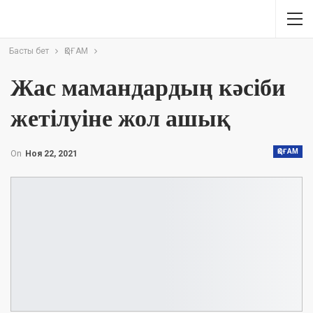
Басты бет
ҚОҒАМ
Жас мамандардың кәсіби
жетілуіне жол ашық
ҚОҒАМ
On
Ноя 22, 2021