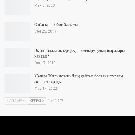
Май 6, 2023
Отбасы – тәрбие бастауы
Сен 25, 2019
Эмоционалдық күйреуді болдырмаудың шаралары
қандай?
Окт 17, 2019
Желіде Жириновскийдің қайтыс болғаны туралы
ақпарат тарады
Фев 14, 2022
АЛДЫҢҒЫ
КЕЛЕСІ
1 of 1 727