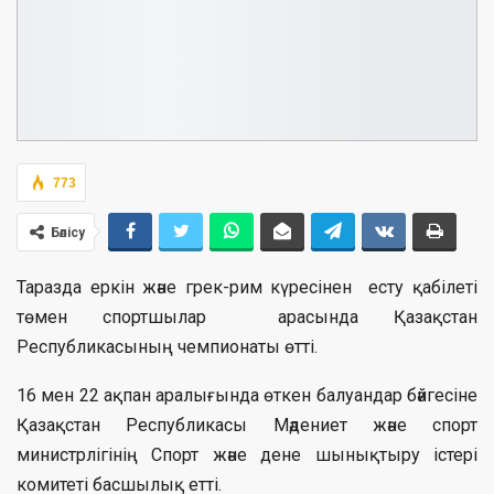
773
Бөлісу
Таразда еркін және грек-рим күресінен есту қабілеті
төмен спортшылар арасында Қазақстан
Республикасының чемпионаты өтті.
16 мен 22 ақпан аралығында өткен балуандар бәйгесіне
Қазақстан Республикасы Мәдениет және спорт
министрлігінің Спорт және дене шынықтыру істері
комитеті басшылық етті.