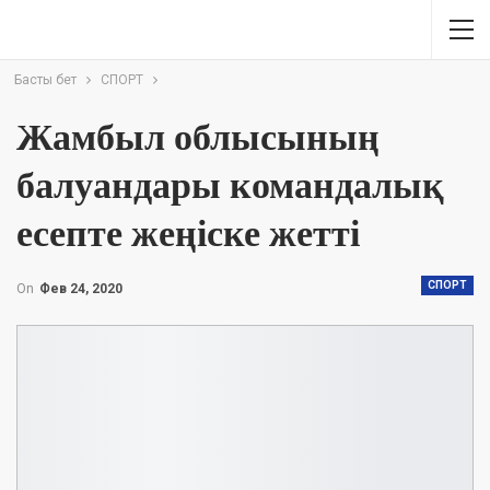
Басты бет
СПОРТ
Жамбыл облысының
балуандары командалық
есепте жеңіске жетті
СПОРТ
On
Фев 24, 2020