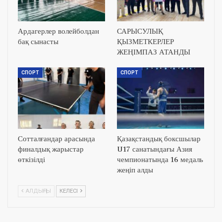
Ардагерлер волейболдан
САРЫСУЛЫҚ
бақ сынасты
ҚЫЗМЕТКЕРЛЕР
ЖЕҢІМПАЗ АТАНДЫ
СПОРТ
СПОРТ
Сотталғандар арасында
Қазақстандық боксшылар
финалдық жарыстар
U17 санатындағы Азия
өткізілді
чемпионатында 16 медаль
жеңіп алды
АЛДЫҢҒЫ
КЕЛЕСІ