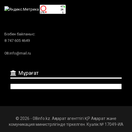
Бізбен байланыс:
8 747 605 4649
08.info@mail.ru
Мұрағат
Мұрағат
© 2026 - 08info.kz. Ақпарат агенттігі ҚР Ақпарат және
комуникация министрлігінде тіркелген. Куәлік № 17049-ИА