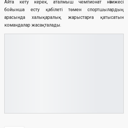
Айта кету керек, аталмыш чемпионат нәтижесі
бойынша есту қабілеті төмен спортшылардың
арасында халықаралық жарыстарға қатысатын
командалар жасақталады.