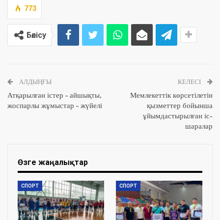
773
Бөлісу
АЛДЫҢҒЫ
КЕЛЕСІ
Атқарылған істер – айшықты,
Мемлекеттік көрсетілетін
жоспарлы жұмыстар – жүйелі
қызметтер бойынша
ұйымдастырылған іс-
шаралар
Өзге жаңалықтар
СПОРТ
СПОРТ