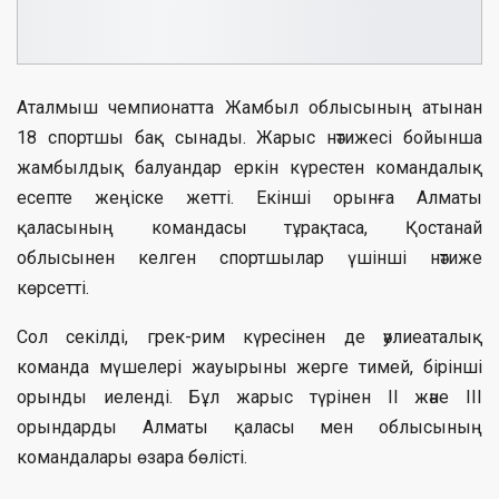
Аталмыш чемпионатта Жамбыл облысының атынан
18 спортшы бақ сынады. Жарыс нәтижесі бойынша
жамбылдық балуандар еркін күрестен командалық
есепте жеңіске жетті. Екінші орынға Алматы
қаласының командасы тұрақтаса, Қостанай
облысынен келген спортшылар үшінші нәтиже
көрсетті.
Сол секілді, грек-рим күресінен де әулиеаталық
команда мүшелері жауырыны жерге тимей, бірінші
орынды иеленді. Бұл жарыс түрінен ІІ және ІІІ
орындарды Алматы қаласы мен облысының
командалары өзара бөлісті.