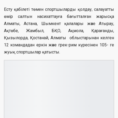
Есту қабілеті төмен спортшыларды қолдау, салауатты
өмір салтын насихаттауға бағытталған жарысқа
Алматы, Астана, Шымкент қалалары және Атырау,
Ақтөбе, Жамбыл, БҚО, Ақмола, Қарағанды,
Қызылорда, Қостанай, Алматы облыстарынан келген
12 командадан еркін және грек-рим күресінен 105- ге
жуық спортшылар қатысты.