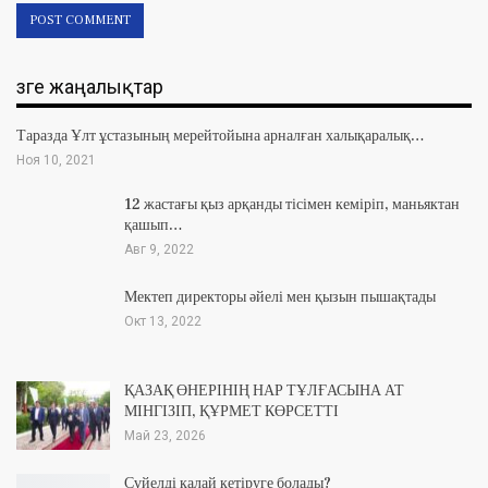
Өзге жаңалықтар
Таразда Ұлт ұстазының мерейтойына арналған халықаралық…
Ноя 10, 2021
12 жастағы қыз арқанды тісімен кеміріп, маньяктан
қашып…
Авг 9, 2022
Мектеп директоры әйелі мен қызын пышақтады
Окт 13, 2022
ҚАЗАҚ ӨНЕРІНІҢ НАР ТҰЛҒАСЫНА АТ
МІНГІЗІП, ҚҰРМЕТ КӨРСЕТТІ
Май 23, 2026
Сүйелді қалай кетіруге болады?