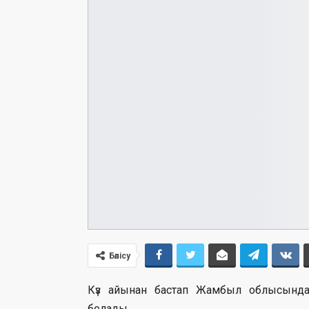
Бөлісу
Күз айынан бастап Жамбыл облысынд
болады.