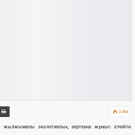
1 004
а жылжымалы экологиялық зертхана жұмыс істейтін