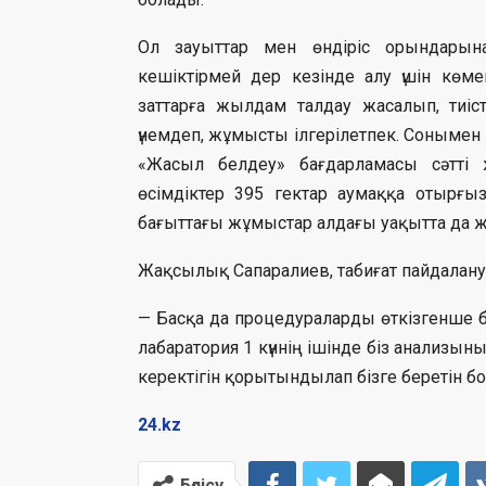
Ол зауыттар мен өндіріс орындарын
кешіктірмей дер кезінде алу үшін көм
заттарға жылдам талдау жасалып, тиіс
үнемдеп, жұмысты ілгерілетпек. Сонымен
«Жасыл белдеу» бағдарламасы сәтті
өсімдіктер 395 гектар аумаққа отырғ
бағыттағы жұмыстар алдағы уақытта да жа
Жақсылық Сапаралиев, табиғат пайдала
— Басқа да процедураларды өткізгенше бір
лабаратория 1 күннің ішінде біз анализы
керектігін қорытындылап бізге беретін бо
24.kz
Бөлісу