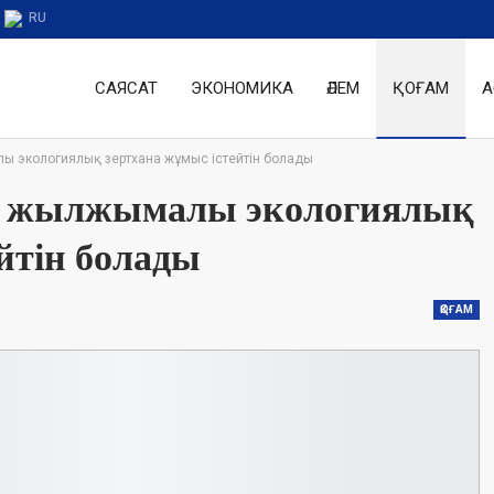
RU
САЯСАТ
ЭКОНОМИКА
ӘЛЕМ
ҚОҒАМ
А
экологиялық зертхана жұмыс істейтін болады
 жылжымалы экологиялық
йтін болады
ҚОҒАМ