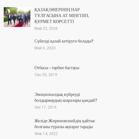
ҚАЗАҚ ӨНЕРІНІҢ НАР
ТҰЛҒАСЫНА АТ МІНГІЗІП,
ҚҰРМЕТ КӨРСЕТТІ
Май 23, 2026
Сүйелді қалай кетіруге болады?
Май 6, 2023
Отбасы – тәрбие бастауы
Сен 25, 2019
Эмоционалдық күйреуді
болдырмаудың шаралары қандай?
Окт 17, 2019
Желіде Жириновскийдің қайтыс
болғаны туралы ақпарат тарады
Фев 14, 2022