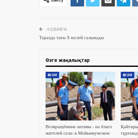
АЛДЫҢҒЫ
Таразда тағы 3 музей салынады
Өзге жаңалықтар
ҚОҒАМ
ҚОҒАМ
Возвращённые активы – на благо
Қайтары
жителей села: в Мойынкумском
тұрғында