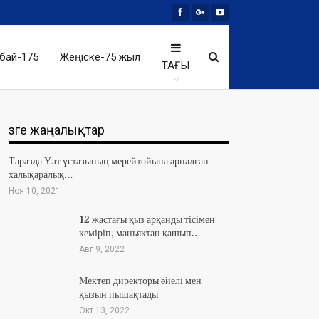
бай-175
Жеңіске-75 жыл
ТАҒЫ
Өзге жаңалықтар
Таразда Ұлт ұстазының мерейтойына арналған
халықаралық…
Ноя 10, 2021
12 жастағы қыз арқанды тісімен
кеміріп, маньяктан қашып…
Авг 9, 2022
Мектеп директоры әйелі мен
қызын пышақтады
Окт 13, 2022