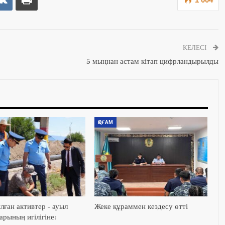
КЕЛЕСІ
5 мыңнан астам кітап цифрландырылды
ҚОҒАМ
лған активтер – ауыл
Жеке құраммен кездесу өтті
рының игілігіне: