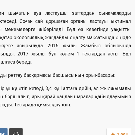
ан шығатын ауа ластаушы заттардан сынамаларды
ектеседі. Соған сай қоршаған ортаны ластауы ықтимал
ті мекемелерге жіберіледі. Бұл өз кезегінде уақытты
 қатар экологиялық жағдайды оңалту мақсатында өңірде
 жүзеге асырылуда. 2016 жылы Жамбыл облысында
ызылды. 2017 жылы бұл көлем 1 гектардан асты. Бұл
лғаса береді.
нуды реттеу басқармасы басшысының орынбасары:
 үш күн өтіп кетеді, 3,4 күн 1аптаға дейін, ал жылжымалы
ның бәрін алып, ары қарай қандай шаралар қабылдауымыз
лады. Тез арада қимылдау үшін.
1 004