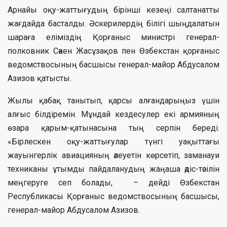
Арнайы оқу-жаттығудың бірінші кезеңі салтанатты
жағдайда басталды. Әскерилердің білігі шыңдалатын
шараға еліміздің Қорғаныс министрі генерал-
полковник Сәкен Жасұзақов пен Өзбекстан қорғаныс
ведомствосының басшысы генерал-майор Абдусалом
Азизов қатысты.
Жылы қабақ танытып, қарсы алғандарыңыз үшін
алғыс білдіремін. Мұндай кездесулер екі армияның
өзара қарым-қатынасына тың серпін береді.
«Бірлескен оқу-жаттығулар түнгі уақыттағы
жауынгерлік авиацияның әлеуетін көрсетіп, заманауи
техниканы ұтымды пайдаланудың жаңаша әдіс-тәсілін
меңгеруге сеп болады, – дейді Өзбекстан
Республикасы Қорғаныс ведомствосының басшысы,
генерал-майор Абдусалом Азизов.