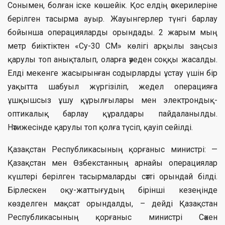
Сонымен, болған іске көшейік. Қос елдің әскерилеріне
берілген тасырма ауыр. Жауынгерлер түнгі барлау
бойынша операцияларды орындады. 2 жарым мың
метр биіктіктен «Су-30 СМ» көлігі арқылы заңсыз
қарулы топ анықталып, оларға әуеден соққы жасалды.
Елді мекенге жасырынған содырларды ұстау үшін бір
уақытта шабуыл жүргізіліп, жедел операцияға
ұшқышсыз ұшу құрылғылары мен электрондық-
оптикалық барлау құралдары пайдаланылды.
Нәтижесінде қарулы топ қолға түсіп, қауіп сейілді.
Қазақстан Республикасының қорғаныс министрі: —
Қазақстан мен Өзбекстанның арнайы операциялар
күштері берілген тасырмаларды сәтті орындай білді.
Бірлескен оқу-жаттығудың бірінші кезеңінде
көзделген мақсат орындалды, – дейді Қазақстан
Республикасының қорғаныс министрі Сәкен