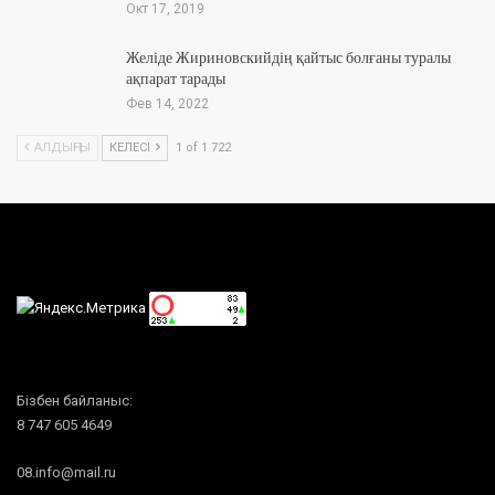
Окт 17, 2019
Желіде Жириновскийдің қайтыс болғаны туралы
ақпарат тарады
Фев 14, 2022
АЛДЫҢҒЫ
КЕЛЕСІ
1 of 1 722
Бізбен байланыс:
8 747 605 4649
08.info@mail.ru