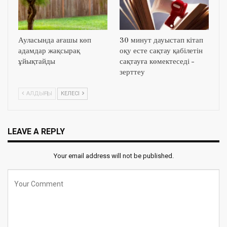
Ауласында ағашы көп
30 минут дауыстап кітап
адамдар жақсырақ
оқу есте сақтау қабілетін
ұйықтайды
сақтауға көмектеседі –
зерттеу
АЛДЫҢҒЫ
КЕЛЕСІ
LEAVE A REPLY
Your email address will not be published.