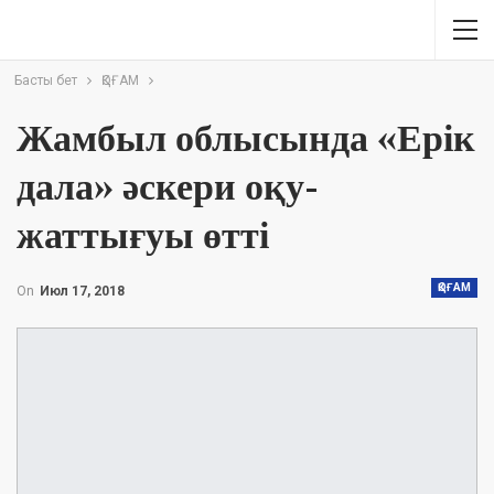
Басты бет
ҚОҒАМ
Жамбыл облысында «Ерік
дала» әскери оқу-
жаттығуы өтті
ҚОҒАМ
On
Июл 17, 2018