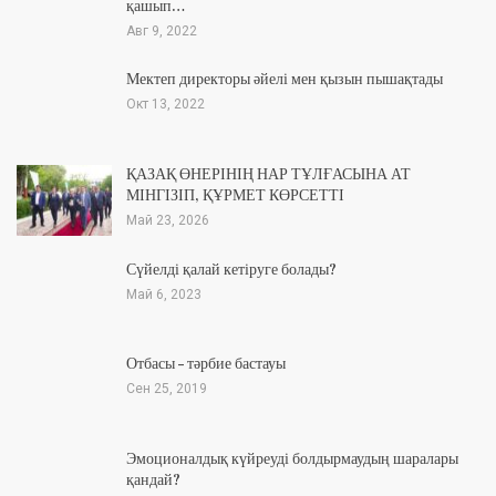
қашып…
Авг 9, 2022
Мектеп директоры әйелі мен қызын пышақтады
Окт 13, 2022
ҚАЗАҚ ӨНЕРІНІҢ НАР ТҰЛҒАСЫНА АТ
МІНГІЗІП, ҚҰРМЕТ КӨРСЕТТІ
Май 23, 2026
Сүйелді қалай кетіруге болады?
Май 6, 2023
Отбасы – тәрбие бастауы
Сен 25, 2019
Эмоционалдық күйреуді болдырмаудың шаралары
қандай?