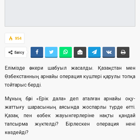
954
Бөлісу
Елімізде әскери шабуыл жасалды. Қазақстан мен
Өзбекстанның арнайы операция күштері қарулы топқа
тойтарыс берді.
Мұның бәрі «Ерік дала» деп аталған арнайы оқу-
жаттығу шарасының аясында жоспарлы түрде өтті.
Қазақ пен өзбек жауынгерлеріне нақты қандай
тапсырма жүктелді? Бірлескен операция нені
көздейді?