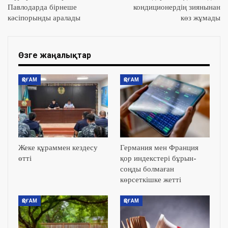
Павлодарда бірнеше
кондиционердің зиянынан
кәсіпорынды аралады
көз жұмады
Өзге жаңалықтар
ҚОҒАМ
ҚОҒАМ
Жеке құраммен кездесу
Германия мен Франция
өтті
қор индекстері бұрын-
соңды болмаған
көрсеткішке жетті
ҚОҒАМ
ҚОҒАМ