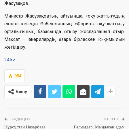
Жасұзақов.
Министр Жасұзақовтың айтуынша, «оқу-жаттығудың
екінші кезеңін Өзбекстанның «Фориш» оқу-жаттығу
орталығының базасында өткізу жоспарланып отыр.
Мақсат – әскерилердің өзара бірлескен іс-қимылын
жетілдіру.
24.kz
954
Бөлісу
АЛДЫҢҒЫ
КЕЛЕСІ
Нұрсұлтан Назарбаев
Ғалымдар: Мыңдаған адам