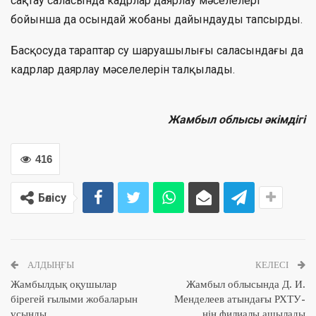
сақтау саласында кадрлар даярлау мәселелері
бойынша да осындай жобаны дайындауды тапсырды.
Басқосуда тараптар су шаруашылығы саласындағы да
кадрлар даярлау мәселелерін талқылады.
Жамбыл облысы әкімдігі
416
Бөлісу
АЛДЫҢҒЫ
КЕЛЕСІ
Жамбылдық оқушылар
Жамбыл облысында Д. И.
бірегей ғылыми жобаларын
Менделеев атындағы РХТУ-
ұсынды
нің филиалы ашылады