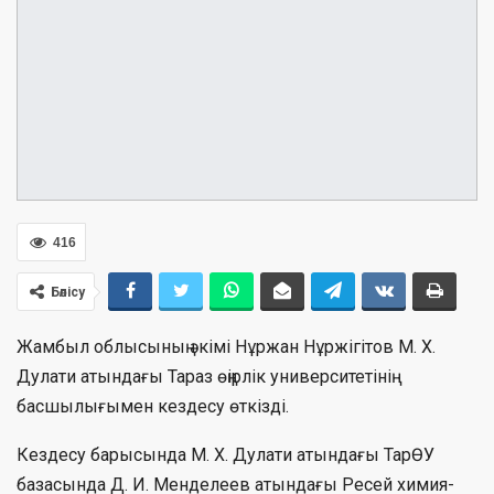
416
Бөлісу
Жамбыл облысының әкімі Нұржан Нұржігітов М. Х.
Дулати атындағы Тараз өңірлік университетінің
басшылығымен кездесу өткізді.
Кездесу барысында М. Х. Дулати атындағы ТарӨУ
базасында Д. И. Менделеев атындағы Ресей химия-