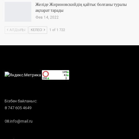
Желіде Жириновскийдің қайтыс болғаны туралы
ақпарат тарады
Фев 14, 2022
АЛДЫҢҒЫ
КЕЛЕСІ
1 of 1 722
Бізбен байланыс:
8 747 605 4649
08.info@mail.ru