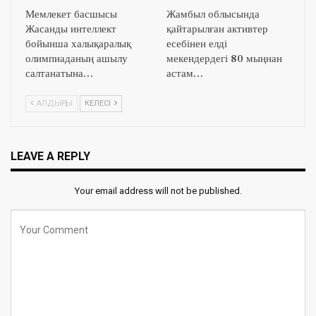
Мемлекет басшысы
Жамбыл облысында
Жасанды интеллект
қайтарылған активтер
бойынша халықаралық
есебінен елді
олимпиаданың ашылу
мекендердегі 80 мыңнан
салтанатына…
астам…
АЛДЫҢҒЫ
КЕЛЕСІ
LEAVE A REPLY
Your email address will not be published.