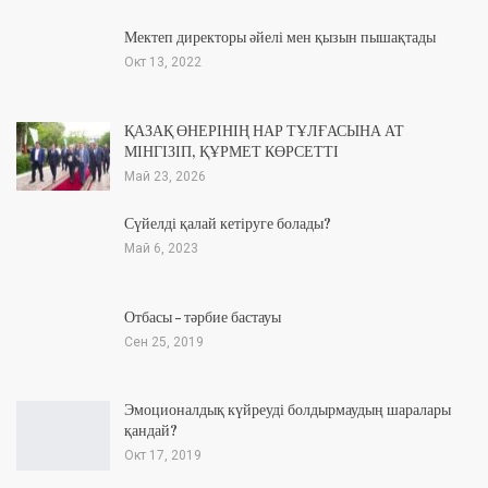
Мектеп директоры әйелі мен қызын пышақтады
Окт 13, 2022
ҚАЗАҚ ӨНЕРІНІҢ НАР ТҰЛҒАСЫНА АТ
МІНГІЗІП, ҚҰРМЕТ КӨРСЕТТІ
Май 23, 2026
Сүйелді қалай кетіруге болады?
Май 6, 2023
Отбасы – тәрбие бастауы
Сен 25, 2019
Эмоционалдық күйреуді болдырмаудың шаралары
қандай?
Окт 17, 2019