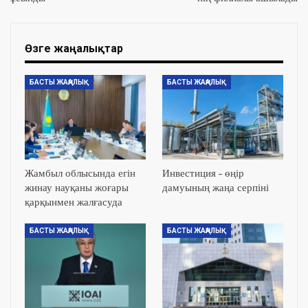
Өзге жаңалықтар
БАСТЫ ЖАҢАЛЫҚ
БАСТЫ ЖАҢАЛЫҚ
Жамбыл облысында егін
Инвестиция – өңір
жинау науқаны жоғары
дамуының жаңа серпіні
қарқынмен жалғасуда
БАСТЫ ЖАҢАЛЫҚ
БАСТЫ ЖАҢАЛЫҚ