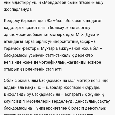
ұйымдастыру үшін «Менделеев сыныптарын» ашу
жоспарлануда.
Кездесу барысында «Жамбыл облысының педагог
кадрларға қажеттілігін болжау және зерттеу
әдістемесі» жобасы таныстырылды. М. Х. Дулати
атындағы Тараз өңірлік университетінің басқарма
төрағасы-ректоры Мұхтар Байжұманов жоба білім
басқармасы ұсынған статистикалық деректер
негізінде және демографиялық жағдайды ескере
отырып әзірленгенін атап өтті.
Облыс әкімі білім басқармасына мәліметтер негізінде
алдын ала нақты іс — шаралар жоспарын құруды,
цифрландыру басқармасына – ақпараттық жүйенің
қауіпсіздігі мәселелерін зерделеуді, денсаулық сақтау
басқармасына – университетпен бірлесіп денсаулық