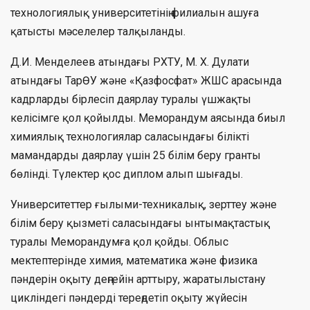
технологиялық университетінің филиалын ашуға
қатысты мәселелер талқыланды.
Д.И. Менделеев атындағы РХТУ, М. Х. Дулати
атындағы ТарӨУ және «Қазфосфат» ЖШС арасында
кадрларды бірлесіп даярлау туралы үшжақты
келісімге қол қойылды. Меморандум аясында биыл
химиялық технологиялар саласындағы білікті
мамандарды даярлау үшін 25 білім беру гранты
бөлінді. Түлектер қос диплом алып шығады.
Университеттер ғылыми-техникалық, зерттеу және
білім беру қызметі саласындағы ынтымақтастық
туралы Меморандумға қол қойды. Облыс
мектептерінде химия, математика және физика
пәндерін оқыту деңгейін арттыру, жаратылыстану
цикліндегі пәндерді тереңдетіп оқыту жүйесін