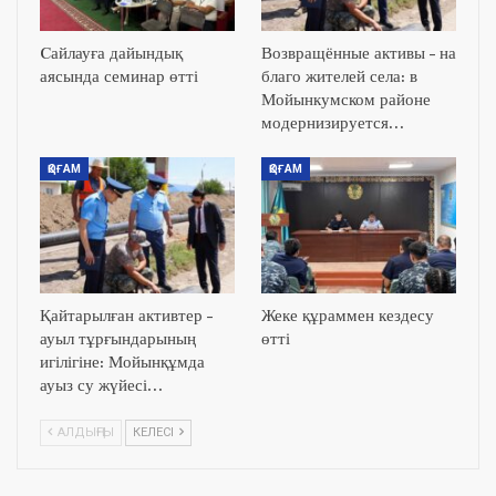
Cайлауға дайындық
Возвращённые активы – на
аясында семинар өтті
благо жителей села: в
Мойынкумском районе
модернизируется…
ҚОҒАМ
ҚОҒАМ
Қайтарылған активтер –
Жеке құраммен кездесу
ауыл тұрғындарының
өтті
игілігіне: Мойынқұмда
ауыз су жүйесі…
АЛДЫҢҒЫ
КЕЛЕСІ