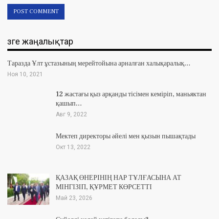
Өзге жаңалықтар
Таразда Ұлт ұстазының мерейтойына арналған халықаралық…
Ноя 10, 2021
12 жастағы қыз арқанды тісімен кеміріп, маньяктан
қашып…
Авг 9, 2022
Мектеп директоры әйелі мен қызын пышақтады
Окт 13, 2022
ҚАЗАҚ ӨНЕРІНІҢ НАР ТҰЛҒАСЫНА АТ
МІНГІЗІП, ҚҰРМЕТ КӨРСЕТТІ
Май 23, 2026