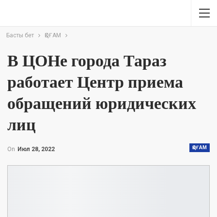
Басты бет
ҚОҒАМ
В ЦОНе города Тараз
работает Центр приема
обращений юридических
лиц
ҚОҒАМ
On
Июл 28, 2022