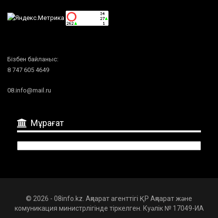
Бізбен байланыс:
8 747 605 4649
08.info@mail.ru
Мұрағат
Мұрағат
© 2026 - 08info.kz. Ақпарат агенттігі ҚР Ақпарат және
комуникация министрлігінде тіркелген. Куәлік № 17049-ИА