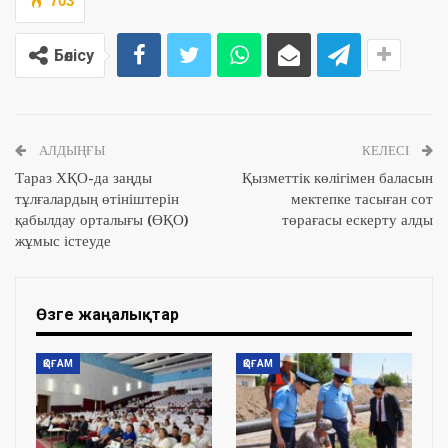
703
Бөлісу
АЛДЫҢҒЫ
КЕЛЕСІ
Тараз ХҚО-да заңды
Қызметтік көлігімен баласын
тұлғалардың өтініштерін
мектепке тасыған сот
қабылдау орталығы (ӨҚО)
төрағасы ескерту алды
жұмыс істеуде
Өзге жаңалықтар
ҚОҒАМ
ҚОҒАМ