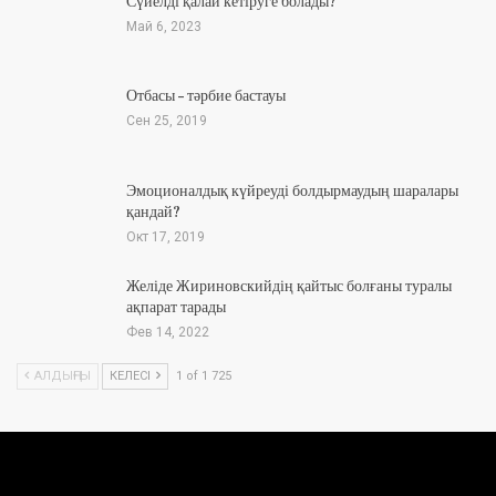
Сүйелді қалай кетіруге болады?
Май 6, 2023
Отбасы – тәрбие бастауы
Сен 25, 2019
Эмоционалдық күйреуді болдырмаудың шаралары
қандай?
Окт 17, 2019
Желіде Жириновскийдің қайтыс болғаны туралы
ақпарат тарады
Фев 14, 2022
АЛДЫҢҒЫ
КЕЛЕСІ
1 of 1 725