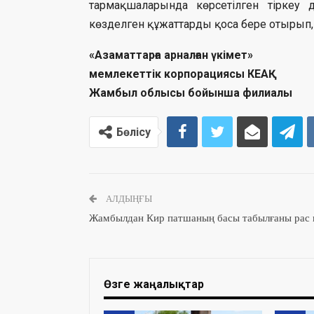
тармақшаларында көрсетілген тіркеу 
көзделген құжаттарды қоса бере отырып, 
«Азаматтарға арналған үкімет»
мемлекеттік корпорациясы КЕАҚ
Жамбыл облысы бойынша филиалы
Бөлісу
АЛДЫҢҒЫ
Жамбылдан Кир патшаның басы табылғаны рас 
Өзге жаңалықтар