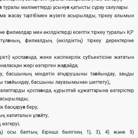
ға туралы мәліметтерді ұсынуға қатысты сұрау салулары.
ама жасау тәртібімен жүзеге асырылады, тіркеу алымын
не филиалдар мен өкілдіктерді есептік тіркеу туралы» ҚР
лғаның, филиалдың (өкілдіктің) тіркеу деректеріне
ікті) қоспағанда, жеке кәсіпкерлік субъектісіне жататын
рналасқан жері өзгерген жағдайда;
у, басшының міндетін атқарушыны тағайындау, заңды
ы тағайындау, басшыны лауазымынан шеттету);;
алаптарды қоспағанда, құрылтай құжаттарына өзгерістер
 асырылады;
 басқаруға беру;
қ капиталын ұлғайту;
 өзгеруі;
ң) осы баптың бірінші бөлігінің 1), 3), 4) және 5)