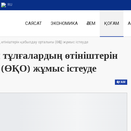
RU
САЯСАТ
ЭКОНОМИКА
ӘЛЕМ
ҚОҒАМ
А
 өтініштерін қабылдау орталығы (ӨҚО) жұмыс істеуде
 тұлғалардың өтініштерін
(ӨҚО) жұмыс істеуде
ҚОҒАМ