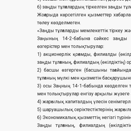
6) заңды тұлғалардың тіркелген заңды тұл
Жоғарыда көрсетілген қызметтер хабарл
төлеу көзделмеген.
«Заңды тұлғаларды мемлекеттік тіркеу жә
Заңының 14-2-бабына сәйкес заңды тұ
өзгерістер мен толықтырулар:
1) акционерлік қоғамды, филиалды (өкілд
заңды тұлғаның, филиалдың (өкілдіктің) о
2) басшы өзгерген (басшыны тағайында
тұлғаның мүлкі мен қызметін басқарушын
3) осы Заңның 14-1-бабында көзделген т
мен толықтырулар енгізу арқылы жүзеге
4) жарғылық капиталдың үлесін сенімгерлік
5) шаруашылық серіктестіктерінің жарғылы
6) Экономикалық қызметтің негізгі түрінің
Заңды тұлғаның, филиалдың (өкілдікті