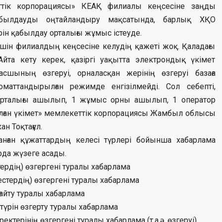
кеттік корпорациясы» КЕАҚ филиалы кеңсесіне заңды
қабылдауды оңтайландыру мақсатында, барлық ХҚО
рін қабылдау орталығы жұмыс істеуде.
үшін филиалдың кеңсесіне келудің қажеті жоқ. Қаладағы
Айта кету керек, қазіргі уақытта электрондық үкімет
сшының өзгеруі, орналасқан жерінің өзгеруі базаға
оматтандырылған режимде енгізілмейді. Сол себепті,
орталығы ашылып, 1 жұмыс орны ашылып, 1 оператор
налған үкімет» мемлекеттік корпорациясы Жамбыл облысы
 Тоқтағұл.
данған құжаттардың келесі түрлері бойынша хабарлама
рда жүзеге асады.
рдің) өзгергені туралы хабарлама
стердің) өзгергені туралы хабарлама
ғайту туралы хабарлама
үрін өзгерту туралы хабарлама
ерінің өзгергені туралы хабарлама (т.а.ә. өзгеруі)