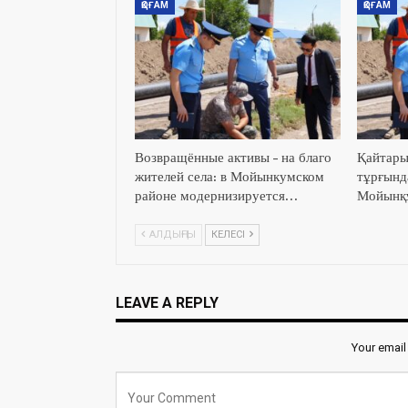
ҚОҒАМ
ҚОҒАМ
Возвращённые активы – на благо
Қайтары
жителей села: в Мойынкумском
тұрғында
районе модернизируется…
Мойынқұ
АЛДЫҢҒЫ
КЕЛЕСІ
LEAVE A REPLY
Your email