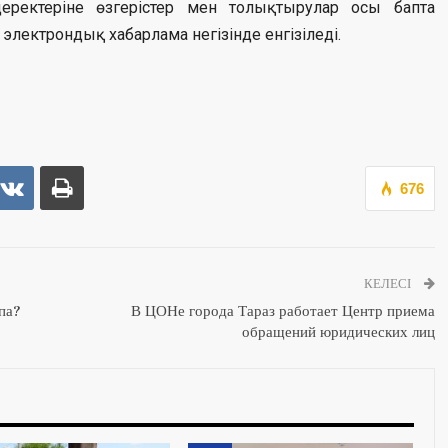
деректеріне өзгерістер мен толықтырулар осы бапта
электрондық хабарлама негізінде енгізіледі.
676
КЕЛЕСІ
па?
В ЦОНе города Тараз работает Центр приема
обращений юридических лиц