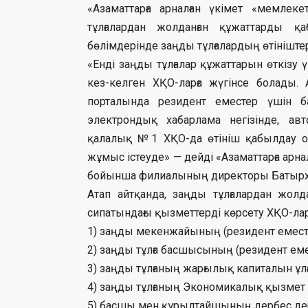
«Азаматтарға арналған үкімет «мемле
тұлғалардан жолданған құжаттарды 
бөлімдерінде заңды тұлғалардың өтініште
«Енді заңды тұлғалар құжаттарын өткізу 
кез-келген ХҚО-ларға жүгінсе болады. 
порталында резидент еместер үшін ба
электрондық хабарлама негізінде, авт
қалалық №1 ХҚО-да өтініш қабылдау 
жұмыс істеуде» — дейді «Азаматтарға ар
бойынша филиалының директоры Батырхан
Атап айтқанда, заңды тұлғалардан жол
сипатындағы қызметтерді көрсету ХҚО-ла
1) заңды мекенжайының (резидент еместе
2) заңды тұлға басшысының (резидент еме
3) заңды тұлғаның жарғылық капиталын ұл
4) заңды тұлғаның Экономикалық қызмет т
5) басшы мен құрылтайшының дербес дерект