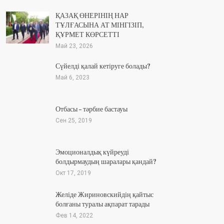
ҚАЗАҚ ӨНЕРІНІҢ НАР
ТҰЛҒАСЫНА АТ МІНГІЗІП,
ҚҰРМЕТ КӨРСЕТТІ
Май 23, 2026
Сүйелді қалай кетіруге болады?
Май 6, 2023
Отбасы – тәрбие бастауы
Сен 25, 2019
Эмоционалдық күйреуді
болдырмаудың шаралары қандай?
Окт 17, 2019
Желіде Жириновскийдің қайтыс
болғаны туралы ақпарат тарады
Фев 14, 2022