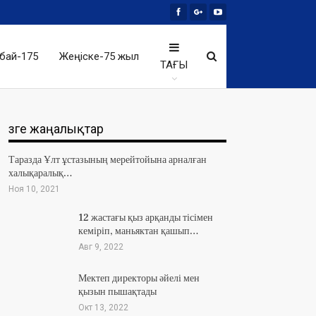
бай-175
Жеңіске-75 жыл
ТАҒЫ
Өзге жаңалықтар
Таразда Ұлт ұстазының мерейтойына арналған
халықаралық…
Ноя 10, 2021
12 жастағы қыз арқанды тісімен
кеміріп, маньяктан қашып…
Авг 9, 2022
Мектеп директоры әйелі мен
қызын пышақтады
Окт 13, 2022