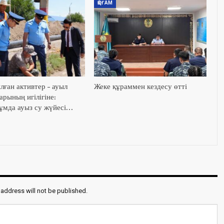
ҚОҒАМ
лған активтер – ауыл
Жеке құраммен кездесу өтті
рының игілігіне:
мда ауыз су жүйесі…
 address will not be published.