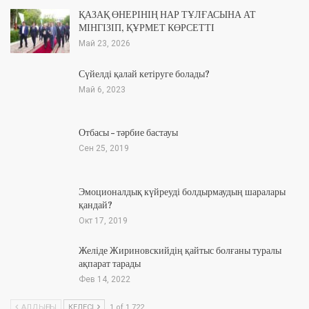
ҚАЗАҚ ӨНЕРІНІҢ НАР ТҰЛҒАСЫНА АТ
МІНГІЗІП, ҚҰРМЕТ КӨРСЕТТІ
Май 23, 2026
Сүйелді қалай кетіруге болады?
Май 6, 2023
Отбасы – тәрбие бастауы
Сен 25, 2019
Эмоционалдық күйреуді болдырмаудың шаралары
қандай?
Окт 17, 2019
Желіде Жириновскийдің қайтыс болғаны туралы
ақпарат тарады
Фев 14, 2022
АЛДЫҢҒЫ
КЕЛЕСІ
1 of 1 722