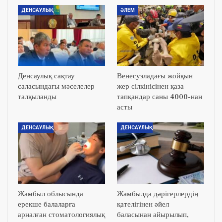
ДЕНСАУЛЫҚ
ӘЛЕМ
Денсаулық сақтау
Венесуэладағы жойқын
саласындағы мәселелер
жер сілкінісінен қаза
талқыланды
тапқандар саны 4000-нан
асты
ДЕНСАУЛЫҚ
ДЕНСАУЛЫҚ
Жамбыл облысында
Жамбылда дәрігерлердің
ерекше балаларға
қателігінен әйел
арналған стоматологиялық
баласынан айырылып,