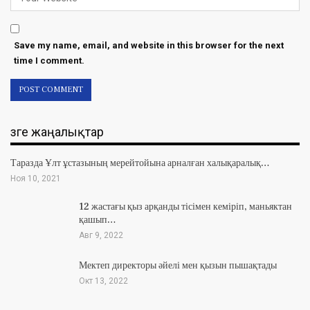
Save my name, email, and website in this browser for the next
time I comment.
Өзге жаңалықтар
Таразда Ұлт ұстазының мерейтойына арналған халықаралық…
Ноя 10, 2021
12 жастағы қыз арқанды тісімен кеміріп, маньяктан
қашып…
Авг 9, 2022
Мектеп директоры әйелі мен қызын пышақтады
Окт 13, 2022