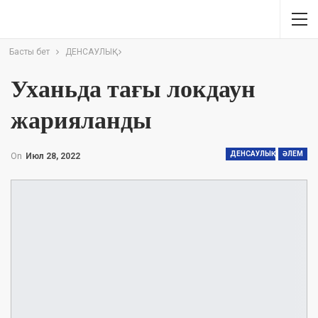
Басты бет
ДЕНСАУЛЫҚ
Уханьда тағы локдаун
жарияланды
ДЕНСАУЛЫҚ
ӘЛЕМ
On
Июл 28, 2022