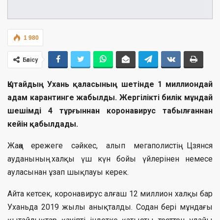
1 980
Бөлісу
Қытайдың Ухань қаласының шетінде 1 миллиондай
адам карантинге жабылды. Жергілікті билік мұндай
шешімді 4 тұрғыннан коронавирус табылғаннан
кейін қабылдады.
Жаңа ережеге сәйкес, алып мегаполистің Цзянся
ауданының халқы үш күн бойы үйлерінен немесе
ауласынан ұзап шықпауы керек.
Айта кетсек, коронавирус алғаш 12 миллион халқы бар
Уханьда 2019 жылы анықталды. Содан бері мұндағы