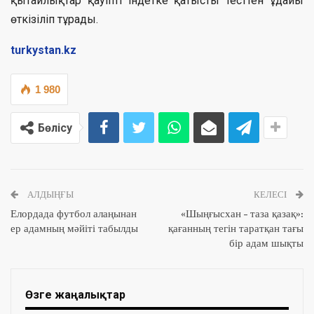
қытайлықтар қауіпті індетке қатысты тесттен ұдайы
өткізіліп тұрады.
turkystan.kz
1 980
Бөлісу
АЛДЫҢҒЫ
КЕЛЕСІ
Елордада футбол алаңынан
«Шыңғысхан – таза қазақ»:
ер адамның мәйіті табылды
қағанның тегін таратқан тағы
бір адам шықты
Өзге жаңалықтар