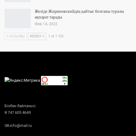
Желіде Жириновскийдің қайтыс болғаны туралы
ақпарат тарады
Фев 14, 2022
АЛДЫҢҒЫ
КЕЛЕСІ
1 of 1 725
Бізбен байланыс:
8 747 605 4649
08.info@mail.ru