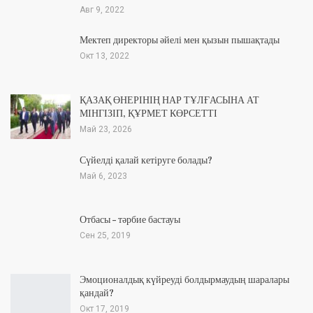
Авг 9, 2022
Мектеп директоры әйелі мен қызын пышақтады
Окт 13, 2022
ҚАЗАҚ ӨНЕРІНІҢ НАР ТҰЛҒАСЫНА АТ
МІНГІЗІП, ҚҰРМЕТ КӨРСЕТТІ
Май 23, 2026
Сүйелді қалай кетіруге болады?
Май 6, 2023
Отбасы – тәрбие бастауы
Сен 25, 2019
Эмоционалдық күйреуді болдырмаудың шаралары
қандай?
Окт 17, 2019