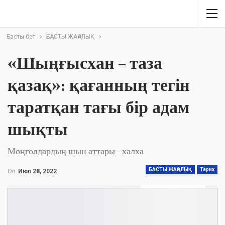
Басты бет
БАСТЫ ЖАҢАЛЫҚ
«Шыңғысхан – таза
қазақ»: қағанның тегін
таратқан тағы бір адам
шықты
Моңғолдардың шын аттары – халха
БАСТЫ ЖАҢАЛЫҚ
Тарих
On
Июл 28, 2022