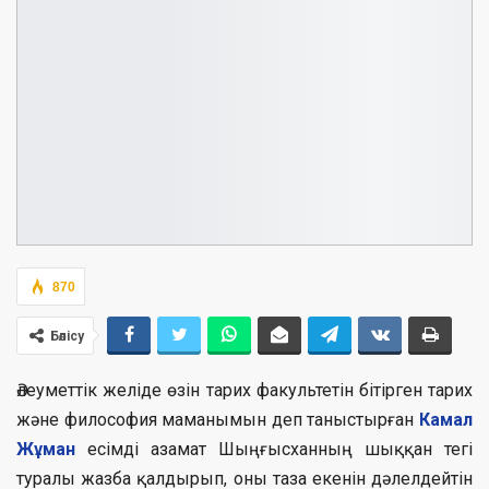
870
Бөлісу
Әлеуметтік желіде өзін тарих факультетін бітірген тарих
және философия маманымын деп таныстырған
Камал
Жұман
есімді азамат Шыңғысханның шыққан тегі
туралы жазба қалдырып, оны таза екенін дәлелдейтін