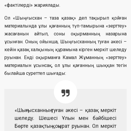
«фактілерді» жариялады.
Ол «Шыңғысхан – таза қазақ» деп тақырып қойған
материалында ұлы қағанның түп-тамырына «зерттеу»
жасағанын айтып, соны оқырманның назарына
ұсынған. Оның ойынша, Шыңғысханның туған әкесі –
кейін қазақ халқының құрамына кірген меркіт шеледу
руынан. Енді оқырманға Камал Жұманның «зерттеу»
материалын ұсынсақ, ол ұлы қағанның шыққан тегін
былайша суреттеп шығады:
«Шыңғысханның туған әкесі – қазақ меркіт
шеледу. Шешесі Ұлын мен бәйбішесі
Бөрте қазақтың қоңырат руынан. Ол меркіт