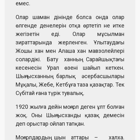
емес.
Олар шаман дінінде болса онда олар
өлгенде денелерін отқа өртетіп не итке
жегізетін еді. Олар мұсылман
зираттарында жерленген. Ұлытаудағы
Жошы хан мен Алаша хан мавзолейлері
солардікі. Бату ханның Сарайшықтағы
кесенесін Урал өзені шайып кеткен.
Шыңғысханның барлық әсербасшылары
Мұқалы, Жебе, Кетбұға таза қазақтар. Тек
Сүбітай ғана түрік тувалық.
1920 жылға дейін моңғол деген ұлт болған
жоқ. Оны Шыңғысханды қазақ демесін
деп орыстар ойлап тапқан.
Моңғолдардың шын аттары – халха.