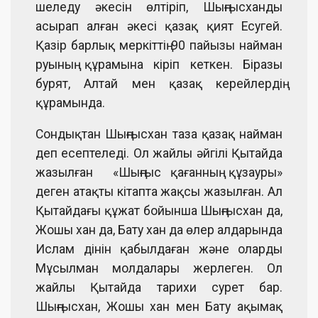
шеледу әкесін өлтіріп, Шыңғысханды
асырап алған әкесі қазақ қият Есугей.
Қазір барлық меркіттің 90 пайызы найман
руының құрамына кіріп кеткен. Біразы
бурят, Алтай мен қазақ керейлердің
құрамында.
Сондықтан Шыңғысхан таза қазақ найман
деп есептеледі. Ол жайлы әйгілі Қытайда
жазылған «Шыңғыс қағанның құзауры»
деген атақты кітапта жақсы жазылған. Ал
Қытайдағы құжат бойынша Шыңғысхан да,
Жошы хан да, Бату хан да өлер алдарында
Ислам дінін қабылдаған және оларды
Мұсылман молдалары жерлеген. Ол
жайлы Қытайда тарихи сурет бар.
Шыңғысхан, Жошы хан мен Бату ақымақ