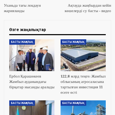
Уханьда тағы локдаун
Ақтауда жаңбырдан кейін
жарияланды
көшелерді су басты – видео
Өзге жаңалықтар
БАСТЫ ЖАҢАЛЫҚ
БАСТЫ ЖАҢАЛЫҚ
Ербол Қарашөкеев
122,8 млрд теңге: Жамбыл
Жамбыл ауданындағы
облысының агросаласына
бірқатар нысанды аралады
тартылған инвестиция 11
есеге өсті
БАСТЫ ЖАҢАЛЫҚ
БАСТЫ ЖАҢАЛЫҚ