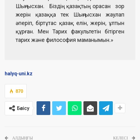
Шыңғысхан. Біздің қазақтың орасан зор
жерін қазаққа тек Шыңғысхан жаулап
әперіп, біртұтас қазақ елін, жерін, ұлтын
құрған. Мен Тарих факультетін бітірген
тарих және философия маманымын.»
halyq-uni.kz
870
Бөлісу
АЛДЫҢҒЫ
КЕЛЕСІ