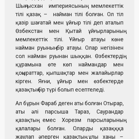
Шыңғысхан империясының мемлекеттік
тілі қазақ – найман тілі болған. Ол тіл
қазір шағатай мен ұйғыр тілі деп аталып
Өзбекстан мен Қытай ұйғырларының
мемлекеттік тілі. Ұйғыр атауы көне
найман руының бір атауы. Олар негізінен
сол найман руынан шыққан. Өзбектердің
құрамына өте көп наймандар мен
қоңыраттар, қыпшақтар мен жалайырлар
кірген. Яғни, ұйғыр мен өзбектерде
қазақтың бір түрі болып есептеледі.
Ал бұрын Фараб деген аты болған Отырар,
аты әлі парсыша Тараз, Саурандар
қазақтың емес Хорезм парсыларының
қалалары болған. Оларды қазақққа
жаулап әперген қазақтың ұлы ханы –