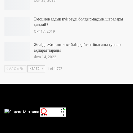
Сен 25, 2019
Эмоционалдық күйреуді болдырмаудың шаралары
қандай?
Окт 17, 2019
Желіде Жириновскийдің қайтыс болғаны туралы
ақпарат тарады
Фев 14, 2022
АЛДЫҢҒЫ
КЕЛЕСІ
1 of 1 727