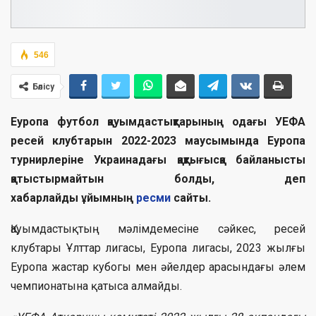
546
Бөлісу
Еуропа футбол қауымдастықтарының одағы УЕФА
ресей клубтарын 2022-2023 маусымында Еуропа
турнирлеріне Украинадағы қақтығысқа байланысты
қатыстырмайтын болды, деп
хабарлайды ұйымның
ресми
сайты.
Қауымдастықтың мәлімдемесіне сәйкес, ресей
клубтары Ұлттар лигасы, Еуропа лигасы, 2023 жылғы
Еуропа жастар кубогы мен әйелдер арасындағы әлем
чемпионатына қатыса алмайды.