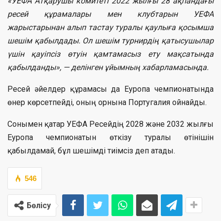
«УЕФА Атқарушы комитеті 2022 жылғы 28 ақпандағы
ресей құрамалары мен клубтарын УЕФА
жарыстарынан алып тастау туралы қаулыға қосымша
шешім қабылдады. Ол шешім турнирдің қатысушылар
үшін қауіпсіз өтуін қамтамасыз ету мақсатында
қабылданды», — делінген ұйымның хабарламасында.
Ресей әйелдер құрамасы да Еуропа чемпионатында
өнер көрсетпейді, оның орнына Португалия ойнайды.
Сонымен қатар УЕФА Ресейдің 2028 және 2032 жылғы
Еуропа чемпионатын өткізу туралы өтінішін
қабылдамай, бұл шешімді тиімсіз деп атады.
546
Бөлісу