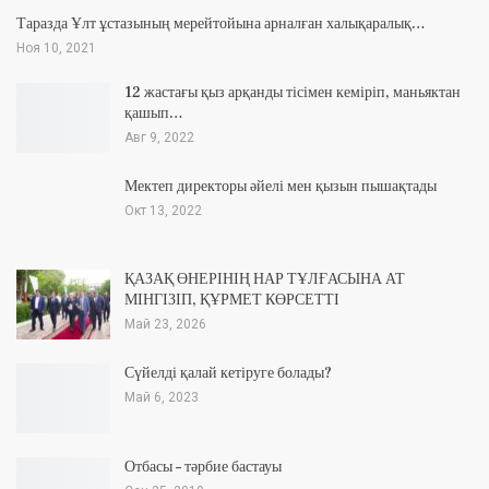
Таразда Ұлт ұстазының мерейтойына арналған халықаралық…
Ноя 10, 2021
12 жастағы қыз арқанды тісімен кеміріп, маньяктан
қашып…
Авг 9, 2022
Мектеп директоры әйелі мен қызын пышақтады
Окт 13, 2022
ҚАЗАҚ ӨНЕРІНІҢ НАР ТҰЛҒАСЫНА АТ
МІНГІЗІП, ҚҰРМЕТ КӨРСЕТТІ
Май 23, 2026
Сүйелді қалай кетіруге болады?
Май 6, 2023
Отбасы – тәрбие бастауы