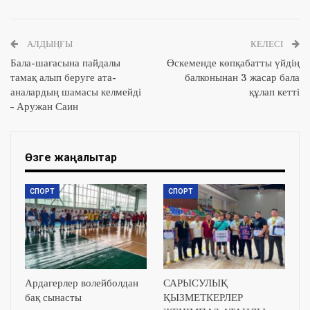
АЛДЫҢҒЫ
КЕЛЕСІ
Бала-шағасына пайдалы
Өскеменде көпқабатты үйдің
тамақ алып беруге ата-
балконынан 3 жасар бала
аналардың шамасы келмейді
құлап кетті
– Аружан Саин
Өзге жаңалықтар
СПОРТ
СПОРТ
Ардагерлер волейболдан
САРЫСУЛЫҚ
бақ сынасты
ҚЫЗМЕТКЕРЛЕР