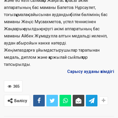
және 80 келі салмақта Жаңатас қаласы әкімі
аппаратының бас маманы Бапетов Нұрсәулет,
тоғызқұмалақ сайысынан аудандық білім бөлімінің бас
маманы Жеңіс Мұсаахметов, үстел теннисінен
Жаңаарық ауылдық округі әкімі аппаратының бас
маманы Айбек Жұмадулла алтын медальді иеленіп,
аудан абыройын көкке көтерді.
Жеңімпаздарға ұйымдастырушылар тарапынан
медаль, диплом және қаржылай сыйлықтар
тапсырылды.
Сарысу ауданы әкімдігі
365
Бөлісу