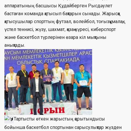
аппаратының басшысы Құдайберген Рысдәулет
бастаған команда қатысып бақтарын сынады. Жарысқа
қатысушылар спорттың футзал, волейбол, тоғызқұмалақ,
үстел теннисі, жүзу, шахмат, қазақ күресі, киберспорт
және баскетбол түрлерінен өзара кіл мықтыны
анықтады.
Тартысты өткен жарыстың қорытындысы
бойынша баскетбол спортынан сарысулықтар жүзден