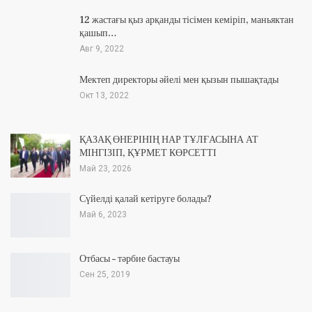
12 жастағы қыз арқанды тісімен кеміріп, маньяктан
қашып…
Авг 9, 2022
Мектеп директоры әйелі мен қызын пышақтады
Окт 13, 2022
ҚАЗАҚ ӨНЕРІНІҢ НАР ТҰЛҒАСЫНА АТ
МІНГІЗІП, ҚҰРМЕТ КӨРСЕТТІ
Май 23, 2026
Сүйелді қалай кетіруге болады?
Май 6, 2023
Отбасы – тәрбие бастауы
Сен 25, 2019