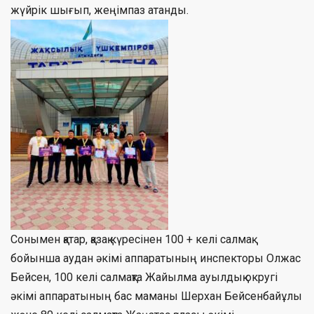
жүйрік шығып, жеңімпаз атанды.
Сонымен қатар, қазақ күресінен 100 + келі салмақ
бойынша аудан әкімі аппаратының инспекторы Олжас
Бейсен, 100 келі салмақта Жайылма ауылдық округі
әкімі аппаратының бас маманы Шерхан Бейсенбайұлы