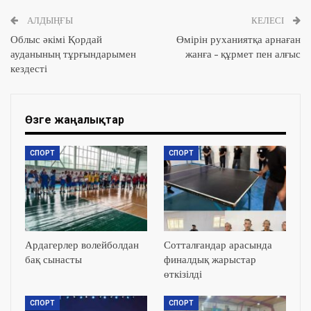
АЛДЫҢҒЫ
КЕЛЕСІ
Облыс әкімі Қордай
Өмірін руханиятқа арнаған
ауданының тұрғындарымен
жанға – құрмет пен алғыс
кездесті
Өзге жаңалықтар
СПОРТ
СПОРТ
Ардагерлер волейболдан
Сотталғандар арасында
бақ сынасты
финалдық жарыстар
өткізілді
СПОРТ
СПОРТ