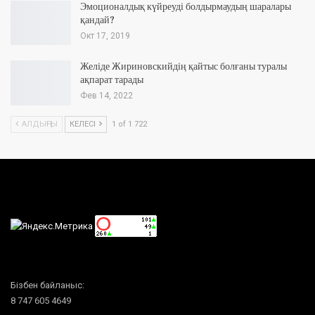
Эмоционалдық күйреуді болдырмаудың шаралары
қандай?
Окт 17, 2019
Желіде Жириновскийдің қайтыс болғаны туралы
ақпарат тарады
Фев 14, 2022
АЛДЫҢҒЫ
КЕЛЕСІ
1 of 1 722
Бізбен байланыс:
8 747 605 4649