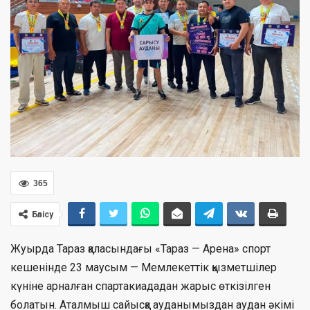
365
Бөлісу
Жуырда Тараз қаласындағы «Тараз — Арена» спорт
кешенінде 23 маусым — Мемлекеттік қызметшілер
күніне арналған спартакиададан жарыс өткізілген
болатын. Аталмыш сайысқа ауданымыздан аудан әкімі