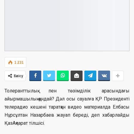
1 231
Бөлісу
Толеранттылық пен төзімділік арасындағы
айырмашылық қандай? Дәл осы сауалға ҚР Президенті
телерадио кешені таратқан видео материалда Елбасы
Нұрсұлтан Назарбаев жауап береді, деп хабарлайды
ҚазАқпарат тілшісі.