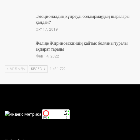
Эмоционалдық күйреуді болдырмаудың шаралары
қандай?
Окт 17, 2019
Желіде Жириновскийдің қайтыс болғаны туралы
ақпарат тарады
Фев 14, 2022
АЛДЫҢҒЫ
КЕЛЕСІ
1 of 1 722