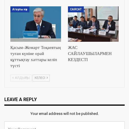
Атаулы күн
САЯСАТ
Қасым-Жомарт Тоқаевтың
ЖАС
туған күніне орай
САЙЛАУШЫЛАРМЕН
құттықтау хаттары келіп
КЕЗДЕСТІ
түсті
АЛДЫҢҒЫ
КЕЛЕСІ
LEAVE A REPLY
Your email address will not be published.