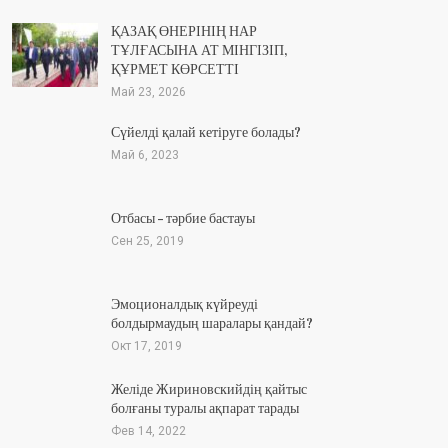
ҚАЗАҚ ӨНЕРІНІҢ НАР
ТҰЛҒАСЫНА АТ МІНГІЗІП,
ҚҰРМЕТ КӨРСЕТТІ
Май 23, 2026
Сүйелді қалай кетіруге болады?
Май 6, 2023
Отбасы – тәрбие бастауы
Сен 25, 2019
Эмоционалдық күйреуді
болдырмаудың шаралары қандай?
Окт 17, 2019
Желіде Жириновскийдің қайтыс
болғаны туралы ақпарат тарады
Фев 14, 2022