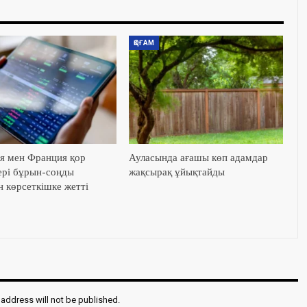
ҚОҒАМ
я мен Франция қор
Ауласында ағашы көп адамдар
ері бұрын-соңды
жақсырақ ұйықтайды
н көрсеткішке жетті
 address will not be published.