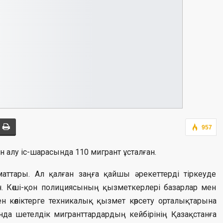
957
н алу іс-шарасында 110 мигрант ұсталған.
аттары. Ал қалған заңға қайшы әрекеттерді тіркеуде
ан. Көші-қон полициясының қызметкерлері базарлар мен
 көліктерге техникалық қызмет көрсету орталықтарына
нда шетелдік мигранттардардың кейбірінің Қазақстанға