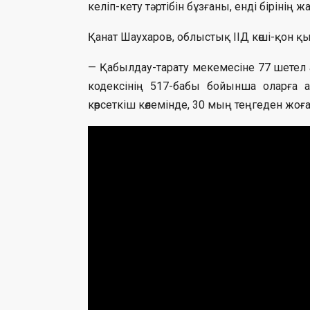
келіп-кету тәртібін бұзғаны, енді бірінің
Қанат Шаухаров, облыстық ІІД көші-қон қ
— Қабылдау-тарату мекемесіне 77 шете
кодексінің 517-бабы бойынша оларға 
көрсеткіш көлемінде, 30 мың теңгеден жо