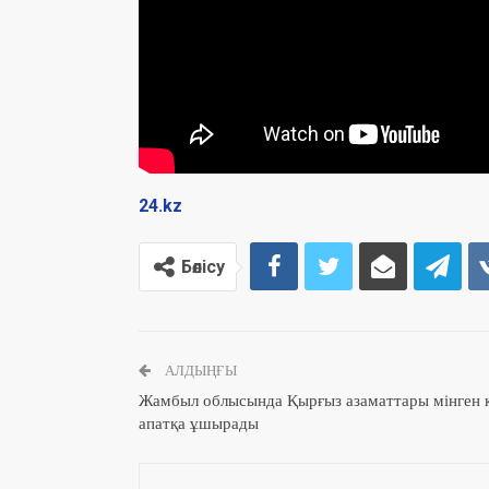
24.kz
Бөлісу
АЛДЫҢҒЫ
Жамбыл облысында Қырғыз азаматтары мінген к
апатқа ұшырады