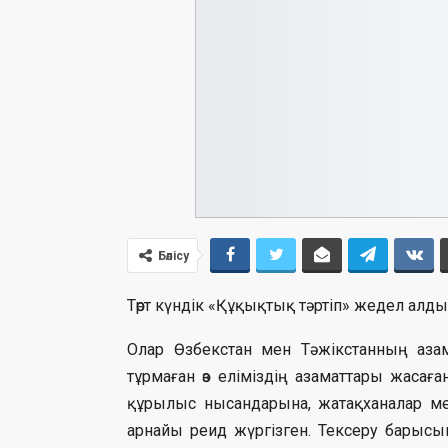
Бөлісу
Төрт күндік «Құқықтық тәртіп» жедел алды
Олар Өзбекстан мен Тәжікстанның азам
тұрмаған өз еліміздің азаматтары жасағ
құрылыс нысандарына, жатақханалар мен
арнайы реид жүргізген. Тексеру барысы