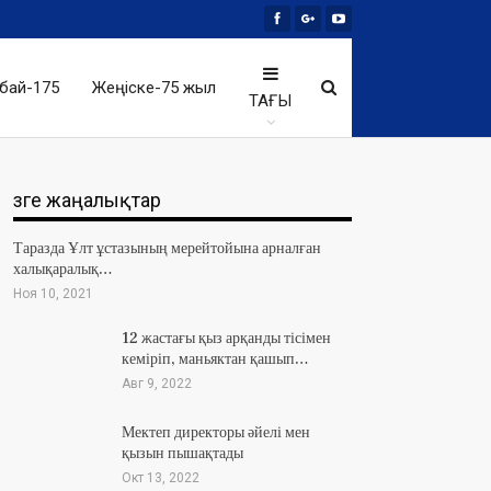
бай-175
Жеңіске-75 жыл
ТАҒЫ
Өзге жаңалықтар
Таразда Ұлт ұстазының мерейтойына арналған
халықаралық…
Ноя 10, 2021
12 жастағы қыз арқанды тісімен
кеміріп, маньяктан қашып…
Авг 9, 2022
Мектеп директоры әйелі мен
қызын пышақтады
Окт 13, 2022