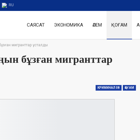
RU
САЯСАТ
ЭКОНОМИКА
ӘЛЕМ
ҚОҒАМ
А
 бұзған мигранттар ұсталды
аңын бұзған мигранттар
КРИМИНАЛ 08
ҚОҒАМ