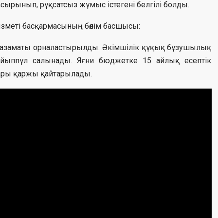
 жасырынып, рұқсатсыз жұмыс істегені белгілі болды.
ызметі басқармасының бөлім басшысы:
л азаматы орналастырылды. Әкімшілік құқық бұзушылық
айыппұл салынады. Яғни бюджетке 15 айлық есептік
ғары қаржы қайтарылады.