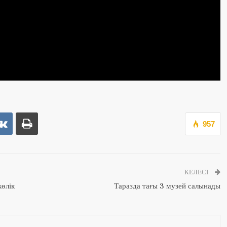
957
КЕЛЕСІ
өлік
Таразда тағы 3 музей салынады