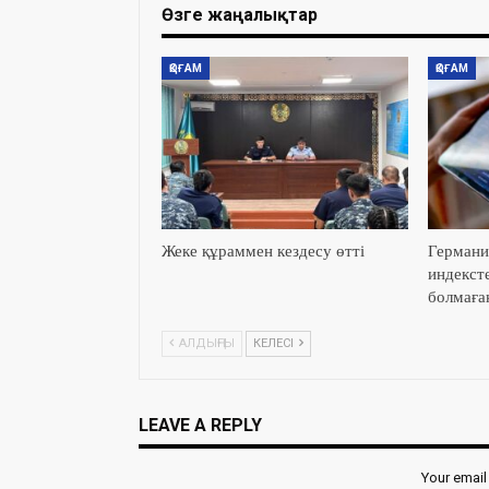
Өзге жаңалықтар
ҚОҒАМ
ҚОҒАМ
Жеке құраммен кездесу өтті
Германи
индекст
болмаға
АЛДЫҢҒЫ
КЕЛЕСІ
LEAVE A REPLY
Your email