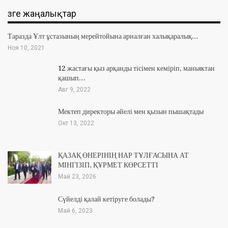
Өзге жаңалықтар
Таразда Ұлт ұстазының мерейтойына арналған халықаралық…
Ноя 10, 2021
12 жастағы қыз арқанды тісімен кеміріп, маньяктан
қашып…
Авг 9, 2022
Мектеп директоры әйелі мен қызын пышақтады
Окт 13, 2022
ҚАЗАҚ ӨНЕРІНІҢ НАР ТҰЛҒАСЫНА АТ
МІНГІЗІП, ҚҰРМЕТ КӨРСЕТТІ
Май 23, 2026
Сүйелді қалай кетіруге болады?
Май 6, 2023