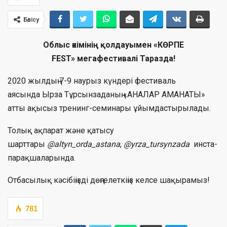
Бөлісу
Облыс әкімінің қолдауымен «КӨРПЕ
FEST» мегафестивалі Таразда!
2020 жылдың 7-9 наурыз күндері фестиваль
аясында Ырза Тұрсынзаданың «АНАЛАР АМАНАТЫ»
атты ақысыз тренинг-семинары ұйымдастырылады.
Толық ақпарат және қатысу
шарттары
@altyn_orda_astana
,
@yrza_tursynzada
инста-
парақшаларында.
Отбасылық кәсібіңізді дөңгелеткіңіз келсе шақырамыз!
781