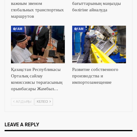
важным звеном
бағыттарының маңызды
глобальных транспортных
бөлігіне айналуда
маршрутов
ҚОҒАМ
ҚОҒАМ
Қазақстан Республикасы
Развитие собственного
Орталық сайлау
производства и
комиссиясы төрағасының
импортозамещение
орынбасары Жамбыл…
АЛДЫҢҒЫ
КЕЛЕСІ
LEAVE A REPLY