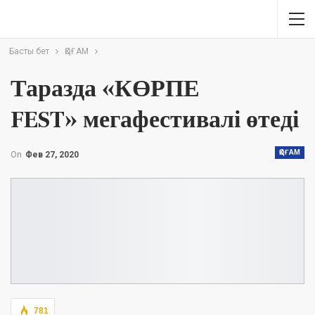
Басты бет
ҚОҒАМ
Таразда «КӨРПЕ
FEST» мегафестивалі өтеді
ҚОҒАМ
On
Фев 27, 2020
781