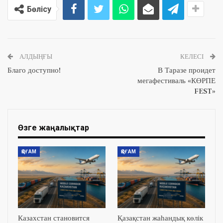
Бөлісу
АЛДЫҢҒЫ
КЕЛЕСІ
Благо доступно!
В Таразе проидет
мегафестиваль «КӨРПЕ
FEST»
Өзге жаңалықтар
ҚОҒАМ
ҚОҒАМ
Казахстан становится
Қазақстан жаһандық көлік