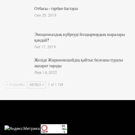
Отбасы – тәрбие бастауы
Сен 25, 2019
Эмоционалдық күйреуді болдырмаудың шаралары
қандай?
Окт 17, 2019
Желіде Жириновскийдің қайтыс болғаны туралы
ақпарат тарады
Фев 14, 2022
АЛДЫҢҒЫ
КЕЛЕСІ
1 of 1 729