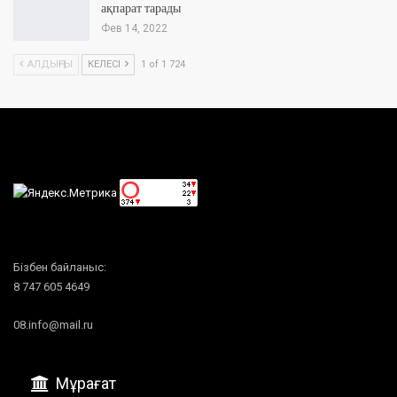
ақпарат тарады
Фев 14, 2022
АЛДЫҢҒЫ
КЕЛЕСІ
1 of 1 724
Бізбен байланыс:
8 747 605 4649
08.info@mail.ru
Мұрағат