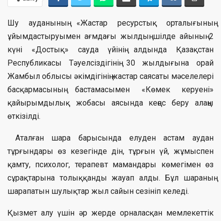
Шу ауданының «Жастар ресурстық орталығының
ұйымдастыруымен ағмдағы жылдың шілде айының 2
күні «Достық» сауда үйінің алдында Қазақстан
Республикасы Тәуелсіздігінің 30 жылдығына орай
Жамбыл облысы әкімдігінің жастар саясаты мәселелері
басқармасының бастамасымен «Көмек керуені»
қайырымдылық жобасы аясында кеңес беру алаңы
өткізілді.
Аталған шара барысында елуден астам аудан
тұрғындары өз кезегінде дін, тұрғын үй, жұмыспен
қамту, психолог, терапевт мамандары көмегімен өз
сұрақтарына толыққанды жауап алды. Бұл шараның
шарапатын шулықтар жыл сайын сезініп келеді.
Қызмет алу үшін әр жерде орналасқан мемлекеттік