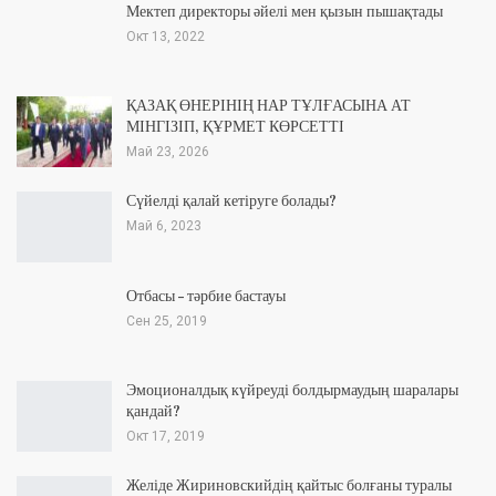
Мектеп директоры әйелі мен қызын пышақтады
Окт 13, 2022
ҚАЗАҚ ӨНЕРІНІҢ НАР ТҰЛҒАСЫНА АТ
МІНГІЗІП, ҚҰРМЕТ КӨРСЕТТІ
Май 23, 2026
Сүйелді қалай кетіруге болады?
Май 6, 2023
Отбасы – тәрбие бастауы
Сен 25, 2019
Эмоционалдық күйреуді болдырмаудың шаралары
қандай?
Окт 17, 2019
Желіде Жириновскийдің қайтыс болғаны туралы