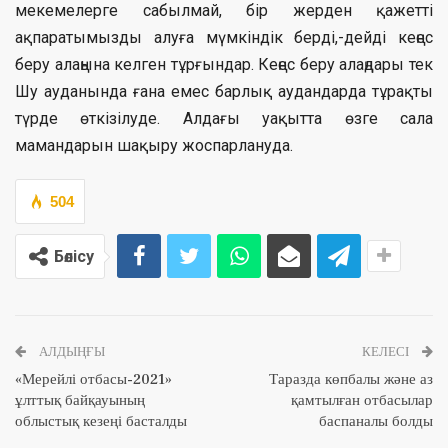
мекемелерге сабылмай, бір жерден қажетті
ақпаратымызды алуға мүмкіндік берді,-дейді кеңес
беру алаңына келген тұрғындар. Кеңес беру алаңдары тек
Шу ауданында ғана емес барлық аудандарда тұрақты
түрде өткізілуде. Алдағы уақытта өзге сала
мамандарын шақыру жоспарлануда.
504
Бөлісу
АЛДЫҢҒЫ
КЕЛЕСІ
«Мерейлі отбасы-2021»
Таразда көпбалы және аз
ұлттық байқауының
қамтылған отбасылар
облыстық кезеңі басталды
баспаналы болды