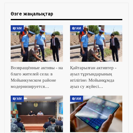
Өзге жаңалықтар
ҚОҒАМ
ҚОҒАМ
Возвращённые активы – на
Қайтарылған активтер –
благо жителей села: в
ауыл тұрғындарының
Мойынкумском районе
игілігіне: Мойынқұмда
модернизируется…
ауыз су жүйесі…
ҚОҒАМ
ҚОҒАМ