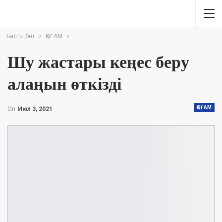
Басты бет
ҚОҒАМ
Шу жастары кеңес беру
алаңын өткізді
ҚОҒАМ
On
Июл 3, 2021