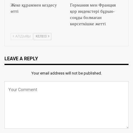
Жеке құраммен кездесу
Германия мен Франция
өтті
қор индекстері бұрын-
соңды болмаған
көрсеткішке жетті
АЛДЫҢҒЫ
КЕЛЕСІ
LEAVE A REPLY
Your email address will not be published.