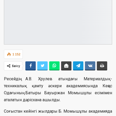
1 152
Бөлісу
Ресейдің А.В. Хрулев атындағы Материалдық-
техникалық қамту әскери академиясында Кеңес
Одағының Батыры Бауыржан Момышұлы есімімен
аталатын дәрісхана ашылды.
Соғыстан кейінгі жылдары Б. Момышұлы академияда