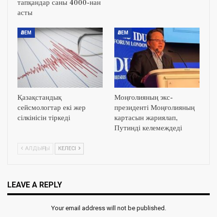
тапқандар саны 4000-нан
асты
ӘЛЕМ
ӘЛЕМ
Қазақстандық
Моңғолияның экс-
сейсмологтар екі жер
президенті Моңғолияның
сілкінісін тіркеді
картасын жариялап,
Путинді келемеждеді
АЛДЫҢҒЫ
КЕЛЕСІ
LEAVE A REPLY
Your email address will not be published.