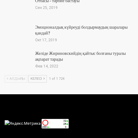
Отбасы – тәрбие бастауы
Сен 25, 2019
Эмоционалдық күйреуді болдырмаудың шаралары
қандай?
Окт 17, 2019
Желіде Жириновскийдің қайтыс болғаны туралы
ақпарат тарады
Фев 14, 2022
АЛДЫҢҒЫ
КЕЛЕСІ
1 of 1 724