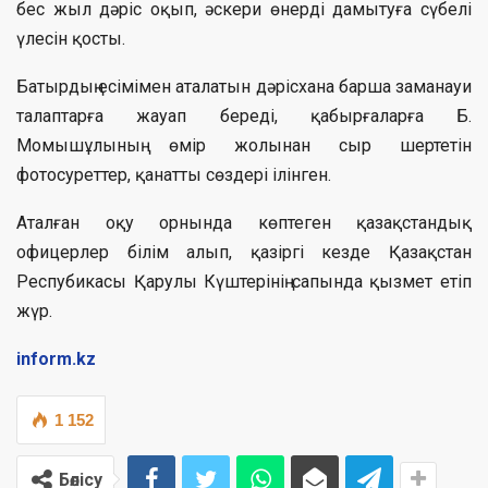
бес жыл дәріс оқып, әскери өнерді дамытуға сүбелі
үлесін қосты.
Батырдың есімімен аталатын дәрісхана барша заманауи
талаптарға жауап береді, қабырғаларға Б.
Момышұлының өмір жолынан сыр шертетін
фотосуреттер, қанатты сөздері ілінген.
Аталған оқу орнында көптеген қазақстандық
офицерлер білім алып, қазіргі кезде Қазақстан
Респубикасы Қарулы Күштерінің сапында қызмет етіп
жүр.
inform.kz
1 152
Бөлісу