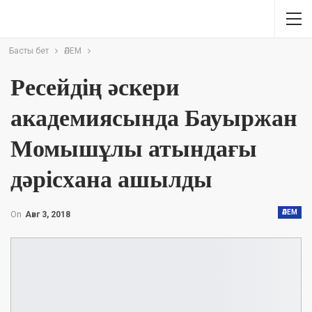
Басты бет
ӘЛЕМ
Ресейдің әскери
академиясында Бауыржан
Момышұлы атындағы
дәрісхана ашылды
ӘЛЕМ
On
Авг 3, 2018