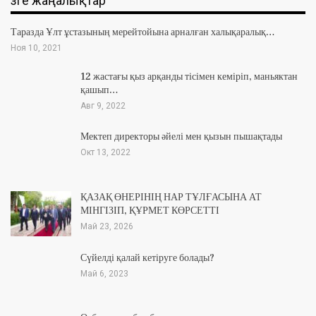
Өзге жаңалықтар
Таразда Ұлт ұстазының мерейтойына арналған халықаралық…
Ноя 10, 2021
12 жастағы қыз арқанды тісімен кеміріп, маньяктан
қашып…
Авг 9, 2022
Мектеп директоры әйелі мен қызын пышақтады
Окт 13, 2022
ҚАЗАҚ ӨНЕРІНІҢ НАР ТҰЛҒАСЫНА АТ
МІНГІЗІП, ҚҰРМЕТ КӨРСЕТТІ
Май 23, 2026
Сүйелді қалай кетіруге болады?
Май 6, 2023