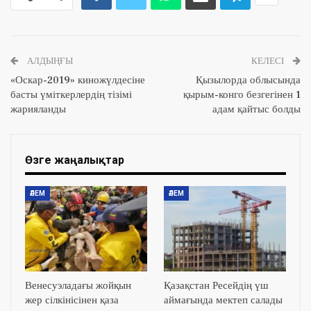
АЛДЫҢҒЫ
КЕЛЕСІ
«Оскар-2019» киножүлдесіне
Қызылорда облысында
басты үміткерлердің тізімі
қырым-конго безгегінен 1
жарияланды
адам қайтыс болды
Өзге жаңалықтар
ӘЛЕМ
ӘЛЕМ
Венесуэладағы жойқын
Қазақстан Ресейдің үш
жер сілкінісінен қаза
аймағында мектеп салады