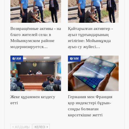
Возвращённые активы – на
Қайтарылған активтер –
благо жителей села: в
ауыл тұрғындарының
Мойынкумском районе
игілігіне: Мойынқұмда
модернизируется…
ауыз су жүйесі…
ҚОҒАМ
ҚОҒАМ
Жеке құраммен кездесу
Германия мен Франция
өтті
қор индекстері бұрын-
соңды болмаған
көрсеткішке жетті
АЛДЫҢҒЫ
КЕЛЕСІ