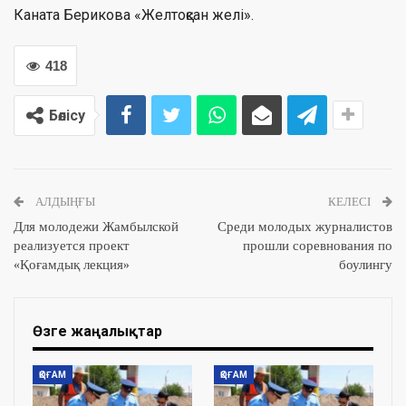
Каната Берикова «Желтоқсан желі».
418
Бөлісу
АЛДЫҢҒЫ
КЕЛЕСІ
Для молодежи Жамбылской
Среди молодых журналистов
реализуется проект
прошли соревнования по
«Қоғамдық лекция»
боулингу
Өзге жаңалықтар
ҚОҒАМ
ҚОҒАМ