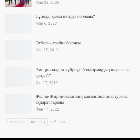
Май 23, 2026
Сүйелді қалай кетіруге болады?
Май 6, 2023
Отбасы – тәрбие бастауы
Сен 25, 2019
Эмоционалдық күйреуді болдырмаудың шаралары
қандай?
Окт 17, 2019
Желіде Жириновскийдің қайтыс болғаны туралы
ақпарат тарады
Фев 14, 2022
АЛДЫҢҒЫ
КЕЛЕСІ
1 of 1 724