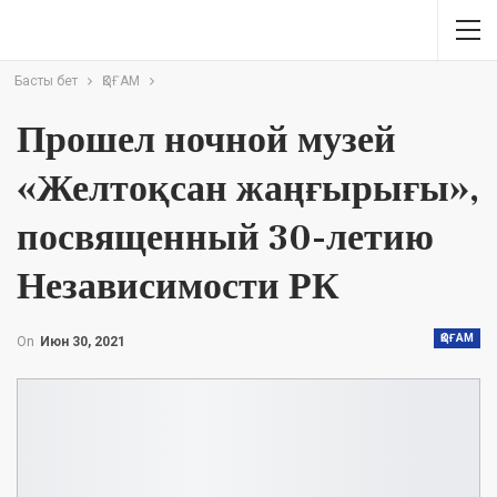
Басты бет
ҚОҒАМ
Прошел ночной музей
«Желтоқсан жаңғырығы»,
посвященный 30-летию
Независимости РК
ҚОҒАМ
On
Июн 30, 2021