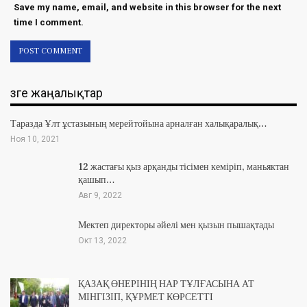
Save my name, email, and website in this browser for the next
time I comment.
Өзге жаңалықтар
Таразда Ұлт ұстазының мерейтойына арналған халықаралық…
Ноя 10, 2021
12 жастағы қыз арқанды тісімен кеміріп, маньяктан
қашып…
Авг 9, 2022
Мектеп директоры әйелі мен қызын пышақтады
Окт 13, 2022
ҚАЗАҚ ӨНЕРІНІҢ НАР ТҰЛҒАСЫНА АТ
МІНГІЗІП, ҚҰРМЕТ КӨРСЕТТІ