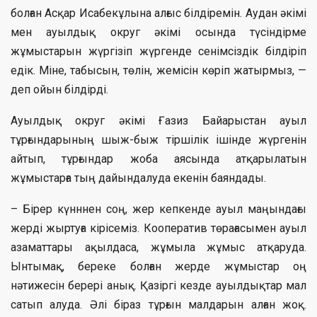
болған Асқар Исабекұлына алғыс білдіремін. Аудан әкімі
мен ауылдық округ әкімі осында түсіндірме
жұмыстарын жүргізіп жүргенде сенімсіздік білдіріп
едік. Міне, табысын, төлін, жемісін көріп жатырмыз, —
деп ойын білдірді.
Ауылдық округ әкімі Ғазиз Байарыстан ауыл
тұрғындарының шыж-быж тіршілік ішінде жүргенін
айтып, тұрғындар жоба аясында атқарылатын
жұмыстарға тың дайындалуда екенін баяндады.
– Бірер күнннен соң, жер кепкенде ауыл маңындағы
жерді жыртуға кірісеміз. Кооператив төрағасымен ауыл
азаматтары ақылдаса, жұмыла жұмыс атқаруда.
Ынтымақ, береке болған жерде жұмыстар оң
нәтижесін берері анық. Қазіргі кезде ауылдықтар мал
сатып алуда. Әлі біраз тұрғын малдарын алған жоқ.