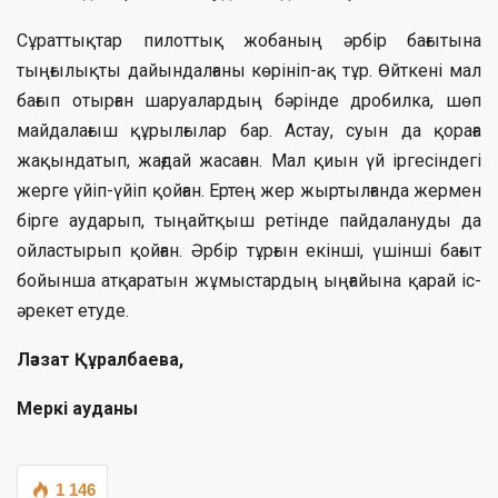
Сұраттықтар пилоттық жобаның әрбір бағытына
тыңғылықты дайындалғаны көрініп-ақ тұр. Өйткені мал
бағып отырған шаруалардың бәрінде дробилка, шөп
майдалағыш құрылғылар бар. Астау, суын да қораға
жақындатып, жағдай жасаған. Мал қиын үй іргесіндегі
жерге үйіп-үйіп қойған. Ертең жер жыртылғанда жермен
бірге аударып, тыңайтқыш ретінде пайдалануды да
ойластырып қойған. Әрбір тұрғын екінші, үшінші бағыт
бойынша атқаратын жұмыстардың ыңғайына қарай іс-
әрекет етуде.
Ләззат Құралбаева,
Меркі ауданы
1 146