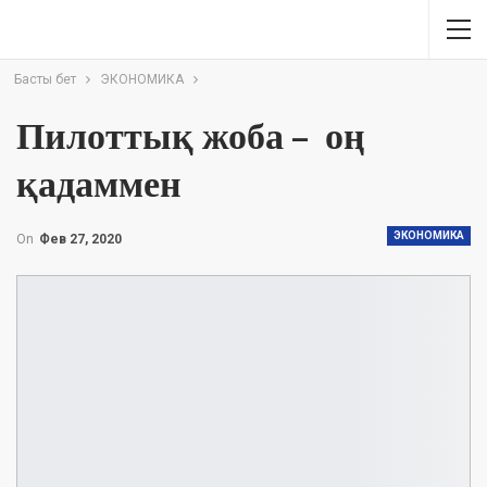
Басты бет
ЭКОНОМИКА
Пилоттық жоба – оң
қадаммен
ЭКОНОМИКА
On
Фев 27, 2020