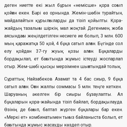
деген ниетте екі жыл бұрын «немісше» қора соғып
қойған екен. Бәрі өз орнында. Жемін-шөбін турайтын,
майдалайтын құрылғыларды да тізіп қойыпты. Қора-
жайдың тазалығы шіркін, мал жоқтай. Дегенмен, жоба
аясындағы жеңілдетілген несиеге ие болып, 3 млн. 600
мың қаражатқа 50 қой, 4 бұқа сатып алған. Бүгінде сол
елу қойдан 37-гу жуық қозы алған. Бұқаларды
бордақылап, ет бағытында жұмыс істеуді жоспарлап
отыр. Жем-шөбі қысқы мерзімнен шығатындай толық.
Сұраттық Найзабеков Азамат та 4 бас сиыр, 9 бұқа
сатып алған. Оған жалпы соммасы 5 млн. теңге кеткен.
Шаруаның әкелген бір сиыры бұзаулапты. Ал
бұқаларын қора-жайында тізіп байлап, бордақылауда.
Өзінің де бағып, баптап жүрген бұқалары бар екен.
«Меркі ет» комбинатымен тығыз байланыста болып, ет
бағытында жұмыс жасауды көздеп отыр.