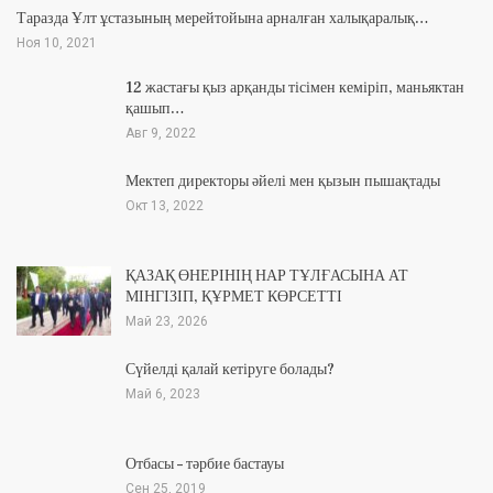
Таразда Ұлт ұстазының мерейтойына арналған халықаралық…
Ноя 10, 2021
12 жастағы қыз арқанды тісімен кеміріп, маньяктан
қашып…
Авг 9, 2022
Мектеп директоры әйелі мен қызын пышақтады
Окт 13, 2022
ҚАЗАҚ ӨНЕРІНІҢ НАР ТҰЛҒАСЫНА АТ
МІНГІЗІП, ҚҰРМЕТ КӨРСЕТТІ
Май 23, 2026
Сүйелді қалай кетіруге болады?
Май 6, 2023
Отбасы – тәрбие бастауы
Сен 25, 2019