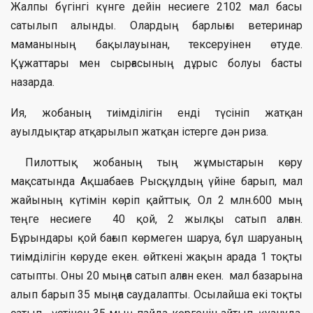
Жалпы бүгінгі күнге дейін несиеге 2102 мал басы
сатылып алынды. Олардың барлығы ветеринар
маманының бақылауынан, тексеруінен өтуде.
Құжаттары мен сырғасының дұрыс болуы басты
назарда.
Ия, жобаның тиімділігін енді түсініп жатқан
ауылдықтар атқарылып жатқан істерге дән риза.
Пилоттық жобаның тың жұмыстарын көру
мақсатында Ақшабаев Рысқұлдың үйіне барып, мал
жайының күтімін көріп қайттық. Ол 2 млн.600 мың
теңге несиеге 40 қой, 2 жылқы сатып алған.
Бұрындары қой бағып көрмеген шаруа, бұл шаруаның
тиімділігін көруде екен. өйткені жақын арада 1 тоқты
сатыпты. Оны 20 мыңға сатып алған екен. мал базарына
алып барып 35 мыңға саудалапты. Осылайша екі тоқты