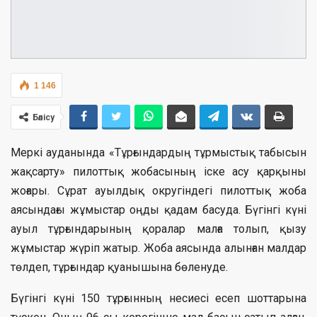
1 146
Бөлісу
Меркі ауданында «Тұрғындардың тұрмыстық табысын
жақсарту» пилоттық жобасының іске асу қарқыны
жоғары. Сұрат ауылдық округіндегі пилоттық жоба
аясындағы жұмыстар оңды қадам басуда. Бүгінгі күні
ауыл тұрғындарының қоралар малға толып, қызу
жұмыстар жүріп жатыр. Жоба аясында алынған малдар
төлдеп, тұрғындар қуанышына бөленуде.
Бүгінгі күні 150 тұрғынның несиесі есеп шоттарына