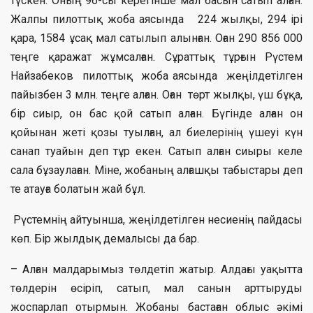
түскен. Оның 96-cы керегінше мал басын сатып алған.
Жалпы пилоттық жоба аясында 224 жылқы, 294 ірі
қара, 1584 ұсақ мал сатылып алынған. Оған 290 856 000
теңге қаражат жұмсалған. Сұраттық тұрғын Рүстем
Найзабеков пилоттық жоба аясында жеңілдетілген
пайызбен 3 млн. теңге алған. Оған төрт жылқы, үш бұқа,
бір сиыр, он бас қой сатып алған. Бүгінде алған он
қойынан жеті қозы туылған, ал биелерінің үшеуі күн
санап туайын деп тұр екен. Сатып алған сиыры келе
сала бұзаулаған. Міне, жобаның алғашқы табыстары деп
те атауға болатын жай бұл.
Рүстемнің айтуынша, жеңілдетілген несиенің пайдасы
көп. Бір жылдық демалысы да бар.
– Алған малдарымыз төлдетіп жатыр. Алдағы уақытта
төлдерін өсіріп, сатып, мал санын арттыруды
жоспарлап отырмын. Жобаны бастаған облыс әкімі