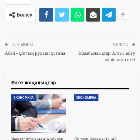
Бөлісу
АЛДЫҢҒЫ
КЕЛЕСІ
Абай – ұлттың рухани ұстазы
Жамбылдықтар Алғыс айту
күнін атап өтті
Өзге жаңалықтар
ЭКОНОМИКА
ЭКОНОМИКА
Жеңілдіктер мен жобалар
Доллар бағамы 0, 42