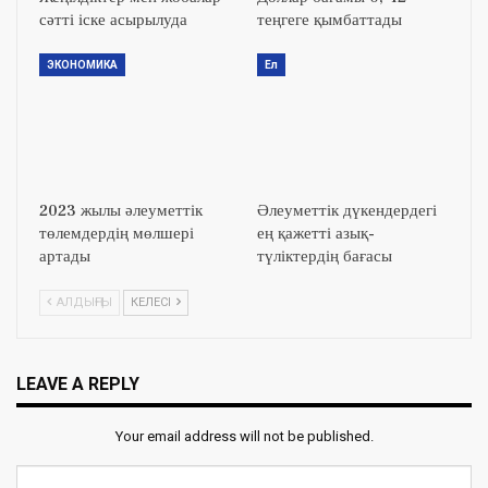
сәтті іске асырылуда
теңгеге қымбаттады
ЭКОНОМИКА
Ел
2023 жылы әлеуметтік
Әлеуметтік дүкендердегі
төлемдердің мөлшері
ең қажетті азық-
артады
түліктердің бағасы
АЛДЫҢҒЫ
КЕЛЕСІ
LEAVE A REPLY
Your email address will not be published.