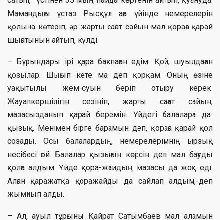
сатып, үстінен 35 мың пайда көргенін айтып, қуануда.
Мамандығы ұстаз Рысқұл аға үйінде немерелерін
қолына көтеріп, әр жарты сағат сайын мал қораға қарай
шығатынын айтып, күлді.
– Бұрындары ірі қара бақпаған едім. Қой, шуылдаған
қозылар. Шығып кете ма деп қорқам. Оның өзіне
уақытылы жем-суын беріп отыру керек.
Жауапкершілігін сезініп, жарты сағат сайын,
мазасызданып қарай беремін. Үйдегі балаларға да
қызық. Менімен бірге барамын деп, қораға қарай қол
созады. Осы балалардың, немерелерімнің ырзық
несібесі ғой. Балалар қызығын көрсін деп мал бағуды
қолға алдым. Үйде қора-жайдың мазасы да жоқ еді.
Алған қаражатқа қоражайды да сайлап алдым,-деп
жымиып алды.
– Ал, ауыл тұрғыны Қайрат Сатымбаев мал аламын