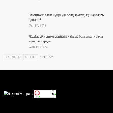
Эмоционалдық күйреуді болдырмаудың шаралары
қандай?
Окт 17, 2019
Желіде Жириновскийдің қайтыс болғаны туралы
ақпарат тарады
Фев 14, 2022
АЛДЫҢҒЫ
КЕЛЕСІ
1 of 1 722