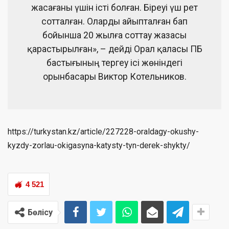
жасағаны үшін істі болған. Біреуі үш рет
сотталған. Оларды айыпталған бап
бойынша 20 жылға соттау жазасы
қарастырылған», – дейді Орал қаласы ПБ
бастығының тергеу ісі жөніндегі
орынбасары Виктор Котельников.
https://turkystan.kz/article/227228-oraldagy-okushy-
kyzdy-zorlau-okigasyna-katysty-tyn-derek-shykty/
4 521
Бөлісу