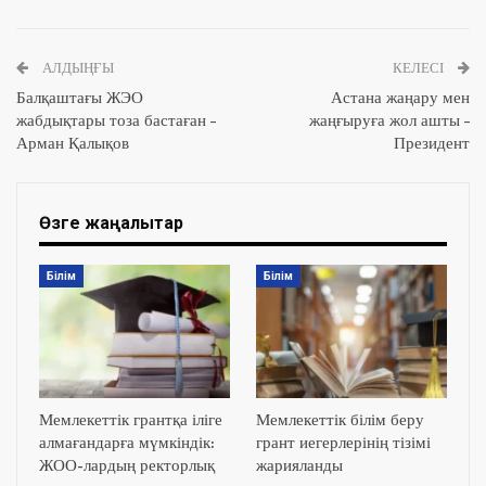
АЛДЫҢҒЫ
КЕЛЕСІ
Балқаштағы ЖЭО
Астана жаңару мен
жабдықтары тоза бастаған –
жаңғыруға жол ашты –
Арман Қалықов
Президент
Өзге жаңалықтар
Білім
Білім
Мемлекеттік грантқа іліге
Мемлекеттік білім беру
алмағандарға мүмкіндік:
грант иегерлерінің тізімі
ЖОО-лардың ректорлық
жарияланды