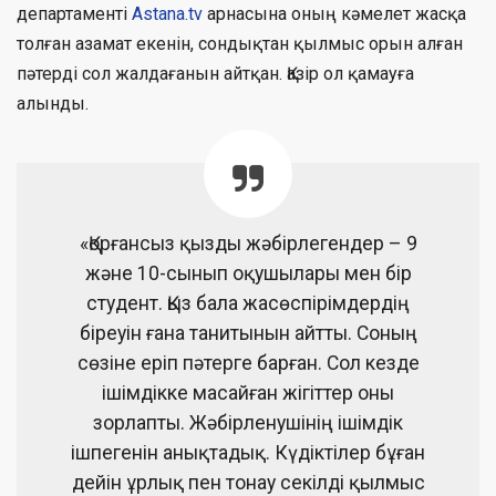
департаменті
Astana.tv
арнасына оның кәмелет жасқа
толған азамат екенін, сондықтан қылмыс орын алған
пәтерді сол жалдағанын айтқан. Қазір ол қамауға
алынды.
«Қорғансыз қызды жәбірлегендер – 9
және 10-сынып оқушылары мен бір
студент. Қыз бала жасөспірімдердің
біреуін ғана танитынын айтты. Соның
сөзіне еріп пәтерге барған. Сол кезде
ішімдікке масайған жігіттер оны
зорлапты. Жәбірленушінің ішімдік
ішпегенін анықтадық. Күдіктілер бұған
дейін ұрлық пен тонау секілді қылмыс