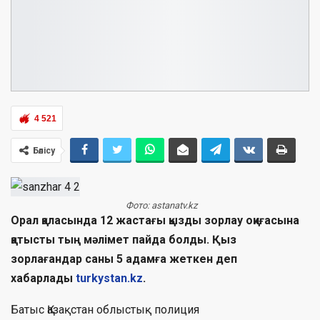
4 521
Бөлісу
Фото: astanatv.kz
Орал қаласында 12 жастағы қызды зорлау оқиғасына
қатысты тың мәлімет пайда болды. Қыз
зорлағандар саны 5 адамға жеткен деп
хабарлады
turkystan.kz
.
Батыс Қазақстан облыстық полиция