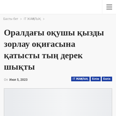
Басты бет
IT ЖАҢАЛЫҚ
Оралдағы оқушы қызды
зорлау оқиғасына
қатысты тың дерек
шықты
IT ЖАҢАЛЫҚ
Білім
Билік
On
Июл 5, 2023