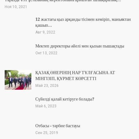
Таразда Ұлт ұстазының мерейтойына арналған халықаралық…
Ноя 10, 2021
12 жастағы қыз арқанды тісімен кеміріп, маньяктан
қашып…
Авг 9, 2022
Мектеп директоры әйелі мен қызын пышақтады
Окт 13, 2022
ҚАЗАҚ ӨНЕРІНІҢ НАР ТҰЛҒАСЫНА АТ
МІНГІЗІП, ҚҰРМЕТ КӨРСЕТТІ
Май 23, 2026
Сүйелді қалай кетіруге болады?
Май 6, 2023
Отбасы – тәрбие бастауы
Сен 25, 2019