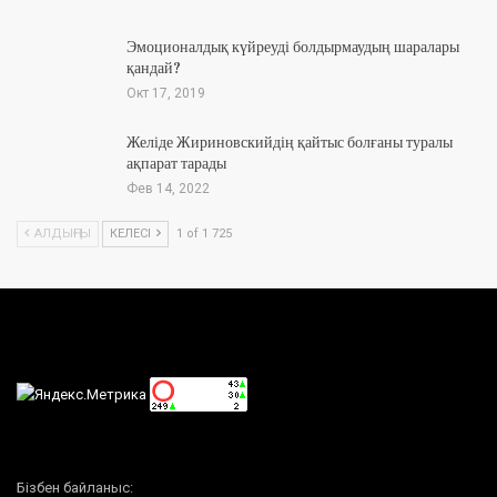
Эмоционалдық күйреуді болдырмаудың шаралары
қандай?
Окт 17, 2019
Желіде Жириновскийдің қайтыс болғаны туралы
ақпарат тарады
Фев 14, 2022
АЛДЫҢҒЫ
КЕЛЕСІ
1 of 1 725
Бізбен байланыс: