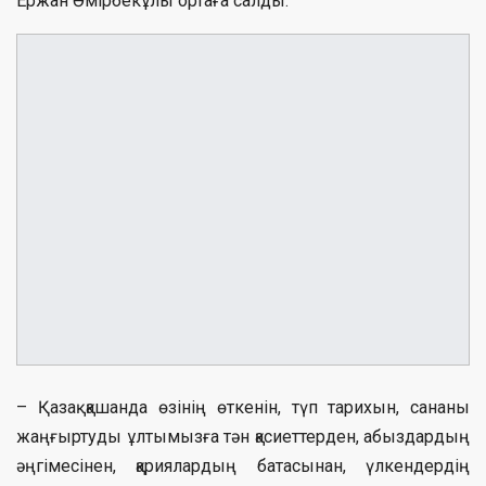
Ержан Әмірбекұлы ортаға салды.
– Қазақ қашанда өзінің өткенін, түп тарихын, сананы
жаңғыртуды ұлтымызға тән қасиеттерден, абыздардың
әңгімесінен, қариялардың батасынан, үлкендердің