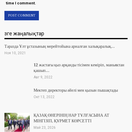
time I comment.
Өзге жаңалықтар
Таразда Ұлт ұстазының мерейтойына арналған халықаралық…
Ноя 10, 2021
12 жастағы қыз арқанды тісімен кеміріп, маньяктан
қашып…
Авг 9, 2022
Мектеп директоры әйелі мен қызын пышақтады
Окт 13, 2022
ҚАЗАҚ ӨНЕРІНІҢ НАР ТҰЛҒАСЫНА АТ
МІНГІЗІП, ҚҰРМЕТ КӨРСЕТТІ
Май 23, 2026