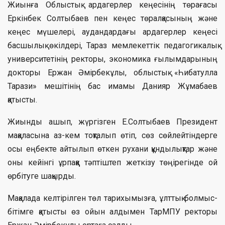
Жиынға Облыстық ардагерлер кеңесінің төрағасы
Еркінбек Солтыбаев пен кеңес төралқасының және
кеңес мүшелері, аудандардағы ардагерлер кеңесі
басшылық өкілдері, Тараз мемлекеттік педагогикалық
университетінің ректоры, экономика ғылымдарының
докторы Ержан Әмірбекұлы, облыстық «Һибатулла
Тарази» мешітінің бас имамы Данияр Жұмабаев
қатысты.
Жиынды ашып, жүргізген Е.Солтыбаев Президент
мақаласына аз-кем тоқталып өтіп, сөз сөйлейтіндерге
осы еңбекте айтылып өткен рухани құндылықтар және
оны кейінгі ұрпаққа тәптіштеп жеткізу төңірегінде ой
өрбітуге шақырды.
Мақалада келтірілген төл тарихымызға, ұлттық болмыс-
бітімге қатысты өз ойын алдымен ТарМПУ ректоры