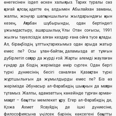
өнегесінен іздеп өскен халықпыз. Тарих туралы сөз
қозғай қалсақ, әдетте ең алдымен Абылайхан заманы,
жалпы, жоңғар шапқыншылығы жылдарындағы қиын
кезең, Ақтабан шұбырынды, одан бертіндегі
ұжымдастыру, ашаршылық, Ұлы Отан соғысы, 1991
жылғы тәуелсіздік алған кездер ғана ойға түсе қалады.
Ал, бірақ біздің ұлттық тарихымыз одан арыда жатыр
емес пе? Осы ұлан-байтақ даламызда ат тұяғын
дүбірлетіп сақтар да жүрді ғой. Жарты әлемді жаулаған
ғұндар да біздің жерімізде өмір сүрген. Одан бергі
түркі дүниесінің бесігі саналған Қазақстан түркі
жұртшылығын да жұмылдырды емес пе? Біз өз
жерімізде Әбунасыр әл-Фарабидің шыққанын да мақтан
тұтамыз. Жалпы, адамзаттың көкейінде тұрған арман-
мақсат – бақытты мемлекет құру. Егер әл-Фарабидің де,
Қожа Ахмет Ясауйдің де ішкі дүниесіне,
философиясына үңілсек бәрінің көксегені бақытты