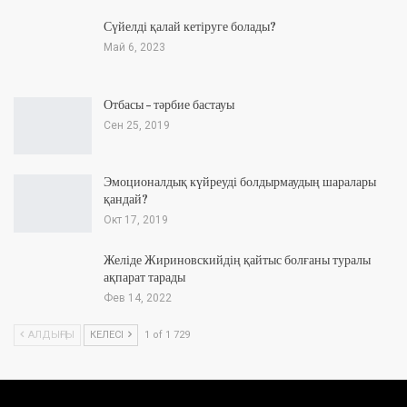
Сүйелді қалай кетіруге болады?
Май 6, 2023
Отбасы – тәрбие бастауы
Сен 25, 2019
Эмоционалдық күйреуді болдырмаудың шаралары
қандай?
Окт 17, 2019
Желіде Жириновскийдің қайтыс болғаны туралы
ақпарат тарады
Фев 14, 2022
АЛДЫҢҒЫ
КЕЛЕСІ
1 of 1 729