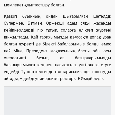
мемлекет қалыптастыру болған.
Қазіргі буынның ойдан шығарылған шетелдік
Супермэн, Бэтмэн, Өрмекші адам сяқты жасанды
кейіпкерлдерді пір тұтып, соларға еліктеп жүргені
қынжылтады. Қай тарихымызды қозғасақ та ұрпаққа ұран
болған жүректі де білекті бабаларымыз болды емес
пе? Міне, Президент мақаласының басты ойы осы
стереотипті бұзып, өз батырларымызды
балаларымызға кеңінен насихаттап, үлгі-өнеге етуге
үндейді. Түптеп келгенде төл тарихымызды танытуды
айтады, – дейді университет ректоры Е.Әмірбекұлы.