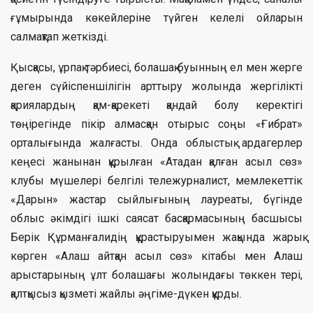
ғұмырында көкейлеріне түйген келелі ойларын
салмақтап жеткізді.
Қысқасы, ұрпақ тәрбиесі, болашақ буынның ел мен жерге
деген сүйіспеншілігін арттыру жолында жергілікті
қариялардың қам-қарекеті қандай болу керектігі
төңірегінде пікір алмасқан отырыс соңы «Ғибрат»
орталығында жалғасты. Онда облыстық ардагерлер
кеңесі жанынан құрылған «Атадан қалған асыл сөз»
клубы мүшелері белгілі тележурналист, мемлекеттік
«Дарын» жастар сыйлығының лауреаты, бүгінде
облыс әкімдігі ішкі саясат басқармасының басшысы
Берік Құрманғалидің құрастыруымен жақында жарық
көрген «Алаш айтқан асыл сөз» кітабы мен Алаш
арыстарының ұлт болашағы жолындағы төккен тері,
қалтқысыз қызметі жайлы әңгіме-дүкен құрды.