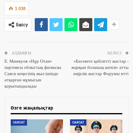
1 038
Бөлісу
АЛДЫҢҒЫ
КЕЛЕСІ
Е. Манжуов «Нұр Отан»
«Бәсекеге қабілетті жастар –
партиясы облыстық филиалы
жарқын болашақ кепілі» атты
Саяси кеңесінің жыл ішінде
өңірлік жастар Форумы өтті
атқарған жұмысын
қорытындылады
Өзге жаңалықтар
САЯСАТ
САЯСАТ