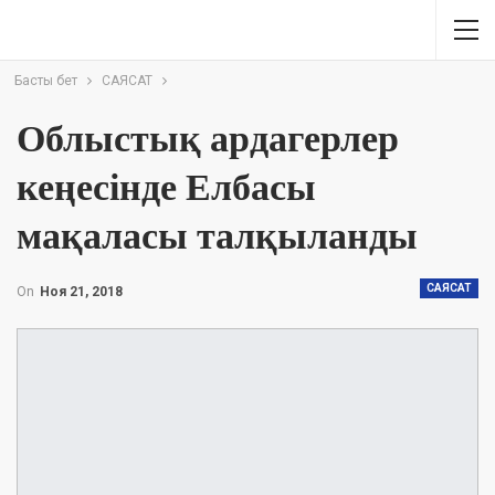
Басты бет
САЯСАТ
Облыстық ардагерлер
кеңесінде Елбасы
мақаласы талқыланды
САЯСАТ
On
Ноя 21, 2018