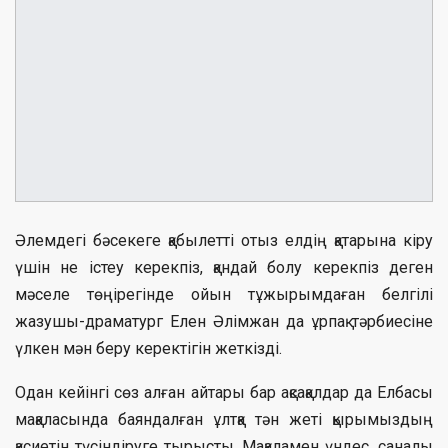
Әлемдегі бәсекеге қабылетті отыз елдің қатарына кіру
үшін не істеу керекпіз, қандай болу керекпіз деген
мәселе төңірегінде ойын тұжырымдаған белгілі
жазушы-драматург Елен Әлімжан да ұрпақ тәрбиесіне
үлкен мән беру керектігін жеткізді.
Одан кейінгі сөз алған айтары бар ақсақалдар да Елбасы
мақаласында баяндалған ұлтқа тән жеті қырымыздың
қасиетін түсіндіруге тырысты. Мақаламен үндес, саналы