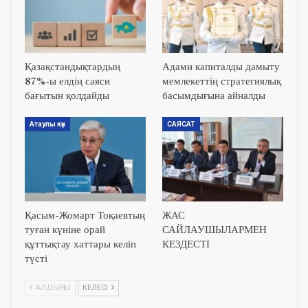
Қазақстандықтардың
Адами капиталды дамыту
87%-ы елдің саяси
мемлекеттің стратегиялық
бағытын қолдайды
басымдығына айналды
Атаулы күн
САЯСАТ
Қасым-Жомарт Тоқаевтың
ЖАС
туған күніне орай
САЙЛАУШЫЛАРМЕН
құттықтау хаттары келіп
КЕЗДЕСТІ
түсті
АЛДЫҢҒЫ
КЕЛЕСІ