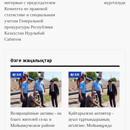
интервью с председателем
жүргізілуде
Комитета по правовой
статистике и специальным
учетам Генеральной
прокуратуры Республики
Казахстан Нурлыбай
Сабитом
Өзге жаңалықтар
ҚОҒАМ
ҚОҒАМ
Возвращённые активы – на
Қайтарылған активтер –
благо жителей села: в
ауыл тұрғындарының
Мойынкумском районе
игілігіне: Мойынқұмда