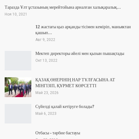
Таразда Ұлт ұстазының мерейтойына арналған халықаралық…
Ноя 10, 2021
12 жастағы қыз арқанды тісімен кеміріп, маньяктан
қашып…
Авг 9, 2022
Мектеп директоры әйелі мен қызын пышақтады
Окт 13, 2022
ҚАЗАҚ ӨНЕРІНІҢ НАР ТҰЛҒАСЫНА АТ
МІНГІЗІП, ҚҰРМЕТ КӨРСЕТТІ
Май 23, 2026
Сүйелді қалай кетіруге болады?
Май 6, 2023
Отбасы – тәрбие бастауы