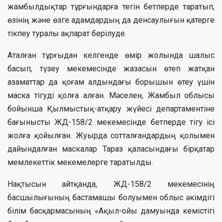
жамбылдықтар тұрғындарға тегін бетперде таратып,
өзінің және өзге адамдардың да денсаулығын қатерге
тікпеу туралы ақпарат берілуде.
Аталған тұрғыдан келгенде өмір жолында шалыс
басып, түзеу мекемесінде жазасын өтеп жатқан
азаматтар да қоғам алдындағы борышын өтеу үшін
маска тігуді қолға алған. Мәселен, Жамбыл облысы
бойынша Қылмыстық-атқару жүйесі департаментіне
бағынысты ЖД-158/2 мекемесінде бетперде тігу ісі
жолға қойылған. Жуырда сотталғандардың қолымен
дайындалған маскалар Тараз қаласындағы бірқатар
мемлекеттік мекемелерге таратылды.
Нақтысын айтқанда, ЖД-158/2 мекемесінің
басшылығының бастамашы болуымен облыс әкімдігі
білім басқармасының «Ақыл-ойы дамуында кемістігі