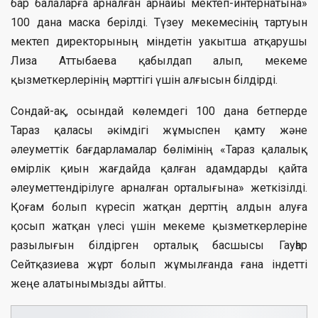
бар балаларға арналған арнайы мектеп-интернатына»
100 дана маска берілді. Түзеу мекемесінің тартуын
мектеп директорының міндетін уакытша атқарушы
Лиза Аттыбаева қабылдап алып, мекеме
қызметкерлерінің мәрттігі үшін алғысын білдірді.
Сондай-ақ, осындай көлемдегі 100 дана бетперде
Тараз қаласы әкімдігі жұмыспен қамту және
әлеуметтік бағдарламалар бөлімінің «Тараз қалалық
өмірлік қиын жағдайда қалған адамдарды қайта
әлеуметтендірілуге арналған орталығына» жеткізілді.
Қоғам болып күресіп жатқан дерттің алдын алуға
қосып жатқан үлесі үшін мекеме қызметкерлеріне
разылығын білдірген орталық басшысы Гауһар
Сейтқазиева жұрт болып жұмылғанда ғана індетті
жеңе алатынымызды айтты.