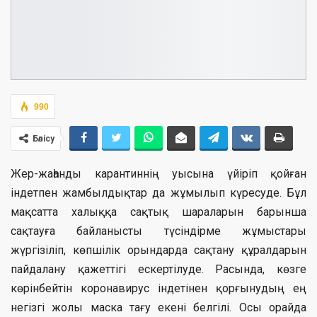
990
Бөлісу
Жер-жаһанды карантиннің уысына үйіріп қойған
індетпен жамбылдықтар да жұмылып күресуде. Бұл
мақсатта халыққа сақтық шараларын барынша
сақтауға байланысты түсіндірме жұмыстары
жүргізіліп, көпшілік орындарда сақтану құралдарын
пайдалану қажеттігі ескертілуде. Расында, көзге
көрінбейтін коронавирус індетінен қорғынудың ең
негізгі жолы маска тағу екені белгілі. Осы орайда