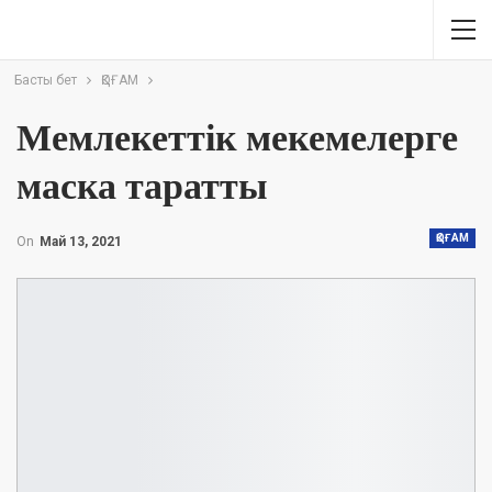
Басты бет
ҚОҒАМ
Мемлекеттік мекемелерге
маска таратты
ҚОҒАМ
On
Май 13, 2021