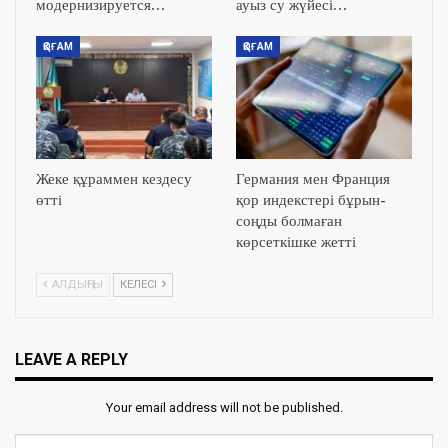
модернизируется…
ауыз су жүйесі…
ҚОҒАМ
ҚОҒАМ
Жеке құраммен кездесу
Германия мен Франция
өтті
қор индекстері бұрын-
соңды болмаған
көрсеткішке жетті
АЛДЫҢҒЫ
КЕЛЕСІ
LEAVE A REPLY
Your email address will not be published.