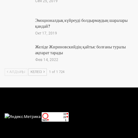
Сен 25, 2019
Эмоционалдық күйреуді болдырмаудың шаралары
қандай?
Окт 17, 2019
Желіде Жириновскийдің қайтыс болғаны туралы
ақпарат тарады
Фев 14, 2022
АЛДЫҢҒЫ
КЕЛЕСІ
1 of 1 724