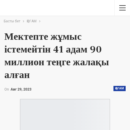
Басты бет
ҚОҒАМ
Мектепте жұмыс
істемейтін 41 адам 90
миллион теңге жалақы
алған
ҚОҒАМ
On
Авг 29, 2023