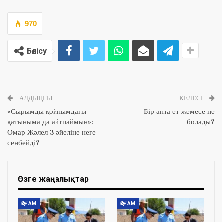
970
Бөлісу
АЛДЫҢҒЫ
КЕЛЕСІ
«Сырымды қойнымдағы
Бір апта ет жемесе не
қатыныма да айтпаймын»:
болады?
Омар Жәлел 3 әйеліне неге
сенбейді?
Өзге жаңалықтар
ҚОҒАМ
ҚОҒАМ