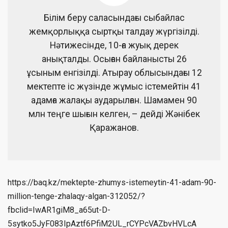
Білім беру саласындағы сыбайлас
жемқорлыққа сыртқы талдау жүргізілді.
Нәтижесінде, 10-ға жуық дерек
анықталды. Осыған байланысты 26
ұсыным енгізілді. Атырау облысындағы 12
мектепте іс жүзінде жұмыс істемейтін 41
адамға жалақы аударылған. Шамамен 90
млн теңге шығын келген, – дейді Жәнібек
Қаражанов.
https://baq.kz/mektepte-zhumys-istemeytin-41-adam-90-
million-tenge-zhalaqy-algan-312052/?
fbclid=IwAR1giM8_a65ut-D-
5sytko5JyF083IpAztf6PfiM2UL_rCYPcVAZbvHVLcA