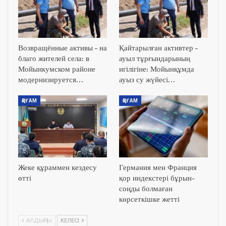
Возвращённые активы – на
Қайтарылған активтер –
благо жителей села: в
ауыл тұрғындарының
Мойынкумском районе
игілігіне: Мойынқұмда
модернизируется…
ауыз су жүйесі…
ҚОҒАМ
ҚОҒАМ
Жеке құраммен кездесу
Германия мен Франция
өтті
қор индекстері бұрын-
соңды болмаған
көрсеткішке жетті
АЛДЫҢҒЫ
КЕЛЕСІ