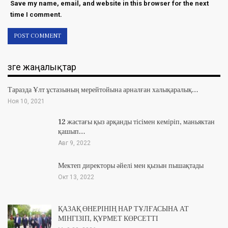
Save my name, email, and website in this browser for the next
time I comment.
Өзге жаңалықтар
Таразда Ұлт ұстазының мерейтойына арналған халықаралық…
Ноя 10, 2021
12 жастағы қыз арқанды тісімен кеміріп, маньяктан
қашып…
Авг 9, 2022
Мектеп директоры әйелі мен қызын пышақтады
Окт 13, 2022
ҚАЗАҚ ӨНЕРІНІҢ НАР ТҰЛҒАСЫНА АТ
МІНГІЗІП, ҚҰРМЕТ КӨРСЕТТІ