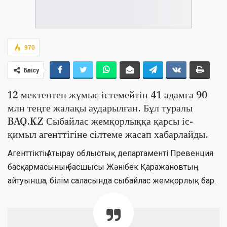
970
Бөлісу
12 мектептен жұмыс істемейтін 41 адамға 90
млн теңге жалақы аударылған. Бұл туралы
BAQ.KZ Сыбайлас жемқорлыққа қарсы іс-
қимыл агенттігіне сілтеме жасап хабарлайды.
Агенттіктің Атырау облыстық департаменті Превенция
басқармасының басшысы Жәнібек Қаражановтың
айтуынша, білім саласында сыбайлас жемқорлық бар.