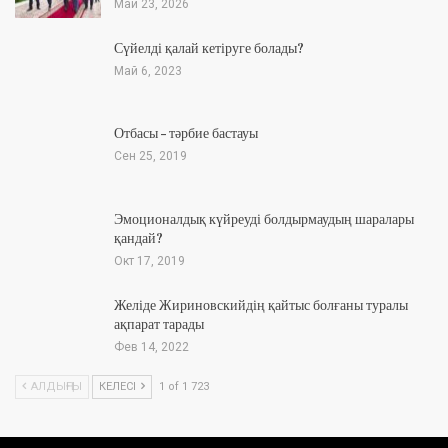
Май 23, 2026
Сүйелді қалай кетіруге болады?
Май 6, 2023
Отбасы – тәрбие бастауы
Сен 25, 2019
Эмоционалдық күйреуді болдырмаудың шаралары
қандай?
Окт 17, 2019
Желіде Жириновскийдің қайтыс болғаны туралы
ақпарат тарады
Фев 14, 2022
АЛДЫҢҒЫ
КЕЛЕСІ
1 of 1 723