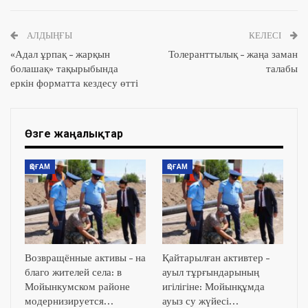
АЛДЫҢҒЫ
КЕЛЕСІ
«Адал ұрпақ – жарқын
Толеранттылық – жаңа заман
болашақ» тақырыбында
талабы
еркін форматта кездесу өтті
Өзге жаңалықтар
ҚОҒАМ
ҚОҒАМ
Возвращённые активы – на
Қайтарылған активтер –
благо жителей села: в
ауыл тұрғындарының
Мойынкумском районе
игілігіне: Мойынқұмда
модернизируется…
ауыз су жүйесі…