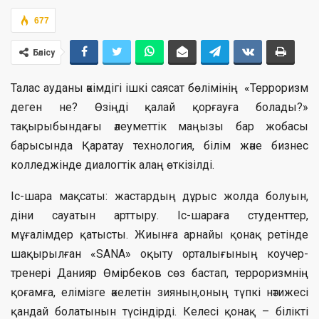
677
Бөлісу
Талас ауданы әкімдігі ішкі саясат бөлімінің «Терроризм
деген не? Өзіңді қалай қорғауға болады?»
тақырыбындағы әлеуметтік маңызы бар жобасы
барысында Қаратау технология, білім және бизнес
колледжінде диалогтік алаң өткізілді.
Іс-шара мақсаты: жастардың дұрыс жолда болуын,
діни сауатын арттыру. Іс-шараға студенттер,
мұғалімдер қатысты. Жиынға арнайы қонақ ретінде
шақырылған «SANA» оқыту орталығының коучер-
тренері Данияр Өмірбеков сөз бастап, терроризмнің
қоғамға, елімізге әкелетін зиянын,оның түпкі нәтижесі
қандай болатынын түсіндірді. Келесі қонақ – білікті