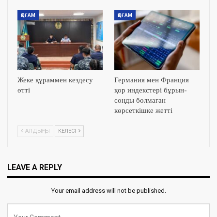
ҚОҒАМ
ҚОҒАМ
Жеке құраммен кездесу
Германия мен Франция
өтті
қор индекстері бұрын-
соңды болмаған
көрсеткішке жетті
АЛДЫҢҒЫ
КЕЛЕСІ
LEAVE A REPLY
Your email address will not be published.