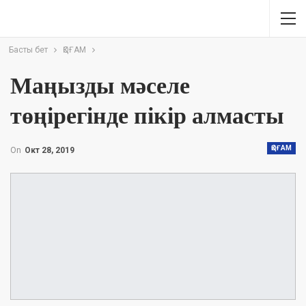
Басты бет
ҚОҒАМ
Маңызды мәселе
төңірегінде пікір алмасты
ҚОҒАМ
On
Окт 28, 2019