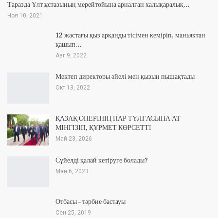
Таразда Ұлт ұстазының мерейтойына арналған халықаралық…
Ноя 10, 2021
12 жастағы қыз арқанды тісімен кеміріп, маньяктан
қашып…
Авг 9, 2022
Мектеп директоры әйелі мен қызын пышақтады
Окт 13, 2022
ҚАЗАҚ ӨНЕРІНІҢ НАР ТҰЛҒАСЫНА АТ
МІНГІЗІП, ҚҰРМЕТ КӨРСЕТТІ
Май 23, 2026
Сүйелді қалай кетіруге болады?
Май 6, 2023
Отбасы – тәрбие бастауы
Сен 25, 2019