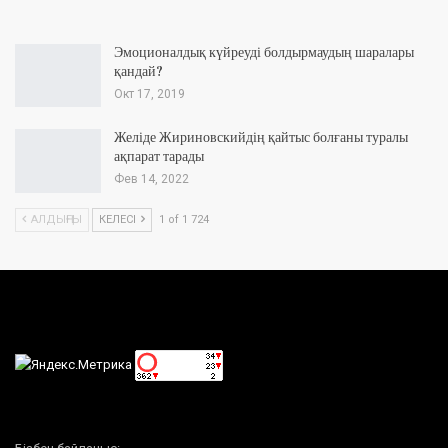
Эмоционалдық күйреуді болдырмаудың шаралары
қандай?
Окт 17, 2019
Желіде Жириновскийдің қайтыс болғаны туралы
ақпарат тарады
Фев 14, 2022
АЛДЫҢҒЫ
КЕЛЕСІ
1 of 1 724