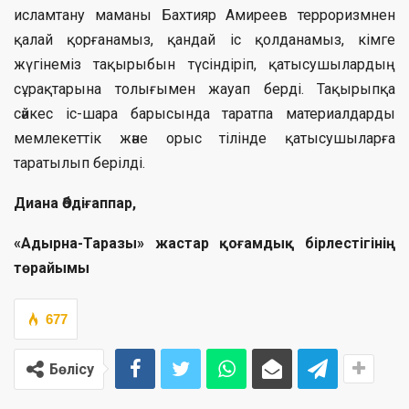
исламтану маманы Бахтияр Амиреев терроризмнен
қалай қорғанамыз, қандай іс қолданамыз, кімге
жүгінеміз тақырыбын түсіндіріп, қатысушылардың
сұрақтарына толығымен жауап берді. Тақырыпқа
сәйкес іс-шара барысында таратпа материалдарды
мемлекеттік және орыс тілінде қатысушыларға
таратылып берілді.
Диана Әбдіғаппар,
«Адырна-Таразы» жастар қоғамдық
бірлестігінің
төрайымы
677
Бөлісу