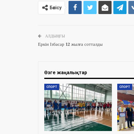
Бөлісу
АЛДЫҢҒЫ
Еркін Ізбасар 12 жылға сотталды
Өзге жаңалықтар
СПОРТ
СПОРТ