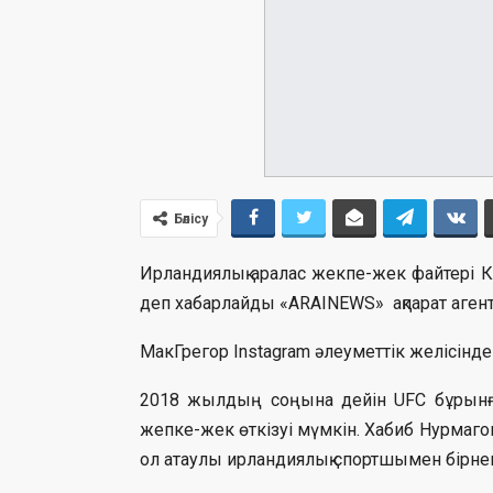
Бөлісу
Ирландиялық аралас жекпе-жек файтері 
деп хабарлайды «ARAINEWS» ақпарат агент
МакГрегор Instagram әлеуметтік желісінде
2018 жылдың соңына дейін UFC бұрынғ
жепке-жек өткізуі мүмкін. Хабиб Нурмаго
ол атаулы ирландиялық спортшымен бірнеш