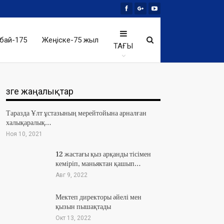
бай-175
Жеңіске-75 жыл
ТАҒЫ
Өзге жаңалықтар
Таразда Ұлт ұстазының мерейтойына арналған
халықаралық…
Ноя 10, 2021
12 жастағы қыз арқанды тісімен
кеміріп, маньяктан қашып…
Авг 9, 2022
Мектеп директоры әйелі мен
қызын пышақтады
Окт 13, 2022