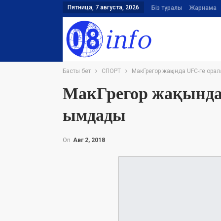
Пятница, 7 августа, 2026
Біз туралы
Жарнама
Басты бет
СПОРТ
МакГрегор жақында UFC-ге ор
МакГрегор жақында
ымдады
On
Авг 2, 2018