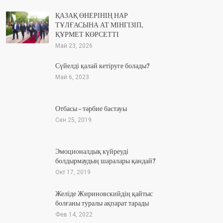
ҚАЗАҚ ӨНЕРІНІҢ НАР
ТҰЛҒАСЫНА АТ МІНГІЗІП,
ҚҰРМЕТ КӨРСЕТТІ
Май 23, 2026
Сүйелді қалай кетіруге болады?
Май 6, 2023
Отбасы – тәрбие бастауы
Сен 25, 2019
Эмоционалдық күйреуді
болдырмаудың шаралары қандай?
Окт 17, 2019
Желіде Жириновскийдің қайтыс
болғаны туралы ақпарат тарады
Фев 14, 2022