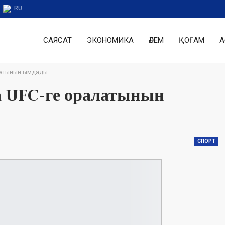
RU
САЯСАТ
ЭКОНОМИКА
ӘЛЕМ
ҚОҒАМ
А
алатынын ымдады
 UFC-ге оралатынын
СПОРТ