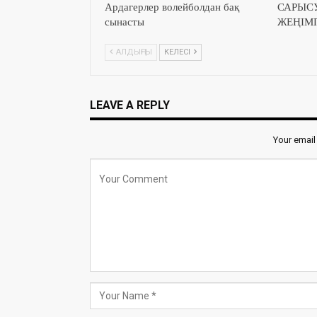
Ардагерлер волейболдан бақ
САРЫС
сынасты
ЖЕҢІМ
АЛДЫҢҒЫ
КЕЛЕСІ
LEAVE A REPLY
Your email