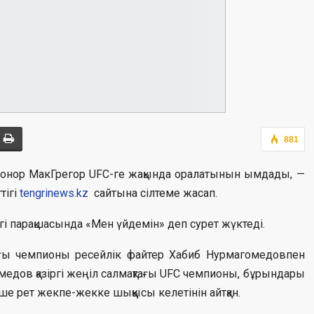
881
Конор МакГрегор UFC-ге жақында оралатынын ымдады, —
тігі
tengrinews.kz
сайтына сілтеме жасап.
гі парақшасында «Мен үйдемін» деп сурет жүктеді.
ы чемпионы ресейлік файтер Хабиб Нурмагомедовпен
медов қазіргі жеңіл салмақтағы UFC чемпионы, бұрындары
е рет жекпе-жекке шыққысы келетінін айтқан.