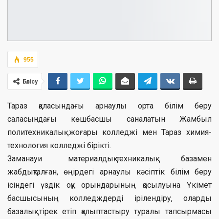
955
Бөлісу
Тараз қаласындағы арнаулы орта білім беру
саласындағы көшбасшы саналатын Жамбыл
политехникалық жоғары колледжі мен Тараз химия-
технология колледжі бірікті.
Заманауи материалдық-техникалық базамен
жабдықталған, өңірдегі арнаулы кәсіптік білім беру
ісіндегі үздік оқу орындарының қосылуына Үкімет
басшысының колледждерді ірілендіру, оларды
базалық тірек етіп қалыптастыру туралы тапсырмасы