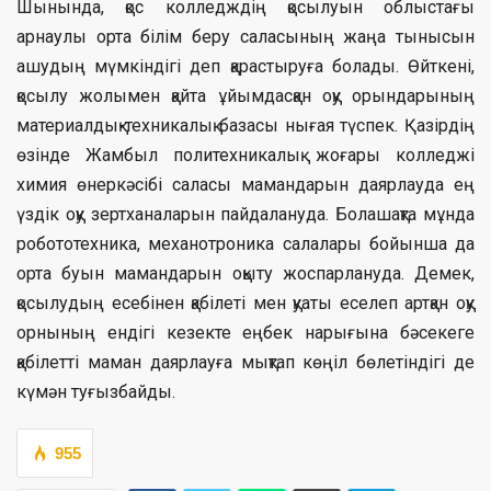
Шынында, қос колледждің қосылуын облыстағы
арнаулы орта білім беру саласының жаңа тынысын
ашудың мүмкіндігі деп қарастыруға болады. Өйткені,
қосылу жолымен қайта ұйымдасқан оқу орындарының
материалдық-техникалық базасы нығая түспек. Қазірдің
өзінде Жамбыл политехникалық жоғары колледжі
химия өнеркәсібі саласы мамандарын даярлауда ең
үздік оқу зертханаларын пайдалануда. Болашақта мұнда
робототехника, механотроника салалары бойынша да
орта буын мамандарын оқыту жоспарлануда. Демек,
қосылудың есебінен қабілеті мен қуаты еселеп артқан оқу
орнының ендігі кезекте еңбек нарығына бәсекеге
қабілетті маман даярлауға мықтап көңіл бөлетіндігі де
күмән туғызбайды.
955