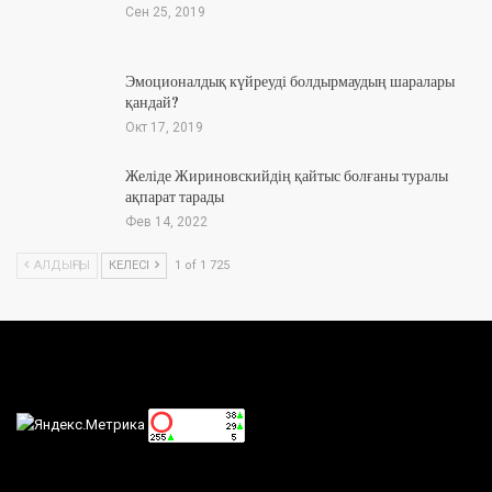
Сен 25, 2019
Эмоционалдық күйреуді болдырмаудың шаралары
қандай?
Окт 17, 2019
Желіде Жириновскийдің қайтыс болғаны туралы
ақпарат тарады
Фев 14, 2022
АЛДЫҢҒЫ
КЕЛЕСІ
1 of 1 725