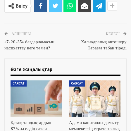
Бөлісу
АЛДЫҢҒЫ
КЕЛЕСІ
«7-20-25» бағдарламасын
Халықаралық автошеру
насихаттау неге төмен?
Таразға табан тіреді
Өзге жаңалықтар
САЯСАТ
САЯСАТ
Қазақстандықтардың
Адами капиталды дамыту
87%-ы елдің саяси
мемлекеттің стратегиялық