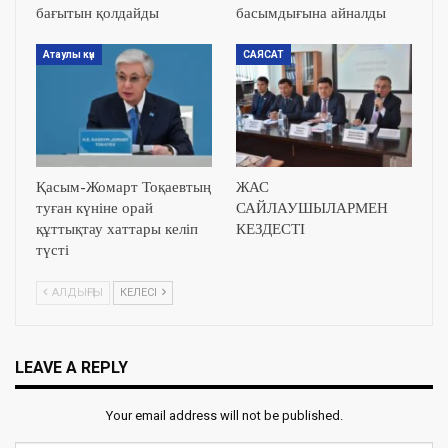
бағытын қолдайды
басымдығына айналды
Атаулы күн
САЯСАТ
Қасым-Жомарт Тоқаевтың
ЖАС
туған күніне орай
САЙЛАУШЫЛАРМЕН
құттықтау хаттары келіп
КЕЗДЕСТІ
түсті
АЛДЫҢҒЫ
КЕЛЕСІ
LEAVE A REPLY
Your email address will not be published.