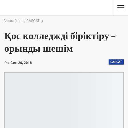
Басты бет
САЯСАТ
Қос колледжді біріктіру –
орынды шешім
САЯСАТ
On
Сен 20, 2018