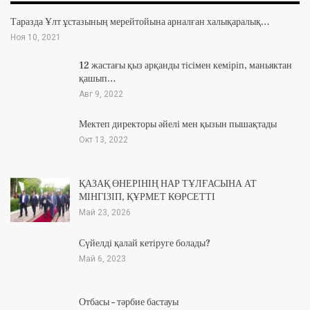
Таразда Ұлт ұстазының мерейтойына арналған халықаралық…
Ноя 10, 2021
12 жастағы қыз арқанды тісімен кеміріп, маньяктан
қашып…
Авг 9, 2022
Мектеп директоры әйелі мен қызын пышақтады
Окт 13, 2022
ҚАЗАҚ ӨНЕРІНІҢ НАР ТҰЛҒАСЫНА АТ
МІНГІЗІП, ҚҰРМЕТ КӨРСЕТТІ
Май 23, 2026
Сүйелді қалай кетіруге болады?
Май 6, 2023
Отбасы – тәрбие бастауы