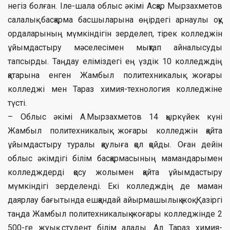
негіз болған. Іле-шала облыс әкімі Асқар Мырзахметов
салалық басқарма басшыларына өңірдегі арнаулы оқу
ордаларының мүмкіндігін зерделеп, тірек колледжін
ұйымдастыру мәселесімен мықтап айналысуды
тапсырды. Таңдау еліміздегі ең үздік 10 колледждің
қатарына енген Жамбыл политехникалық жоғары
колледжі мен Тараз химия-технология колледжіне
түсті.
– Облыс әкімі А.Мырзахметов 14 қыркүйек күні
Жамбыл политехникалық жоғары колледжін қайта
ұйымдастыру туралы қаулыға қол қойды. Оған дейін
облыс әкімдігі білім басқармасының мамандарымен
колледждерді қосу жолымен қайта ұйымдастыру
мүмкіндігі зерделенді. Екі колледждің де маман
даярлау бағытында ешқандай айырмашылық жоқ. Қазіргі
таңда Жамбыл политехникалық жоғары колледжінде 2
500-ге жуық студент білім алады. Ал Тараз химия-