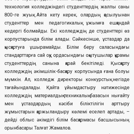
технология колледжіндегі студенттердің жалпы саны
800-ге жуық. Айта кету керек, олардың қосылуынан
студенттер мен педагогикалық ұжымға ешқандай
кедергі болмайды. Екі колледждің де студенттері өз
корпустарында білім алады. Сәйкесінше, ұстаздар да
қысқартуға ұшырамайды. Білім беру саласындағы
стандарттарға сай оқу ордасындағы оқытушылар құрамы
студенттердің санына қарай бекітіледі. Қысқарту
колледждің әкімшілік-басқару корпусында ғана болуы
мүмкін. Ал, колледж директоры конкурстық негізде
тағайындалады. Қайта ұйымдастыру нәтижесінде
колледждің материалдық-техникалық базасын нығайту
мен ұстаздардың кәсіби біліктілігін арттыру
жұмыстарын қаржыландыру көлемі еселеп артады, –
дейді облыс әкімдігі білім басқармасы басшысының
орынбасары Талғат Жамалов.