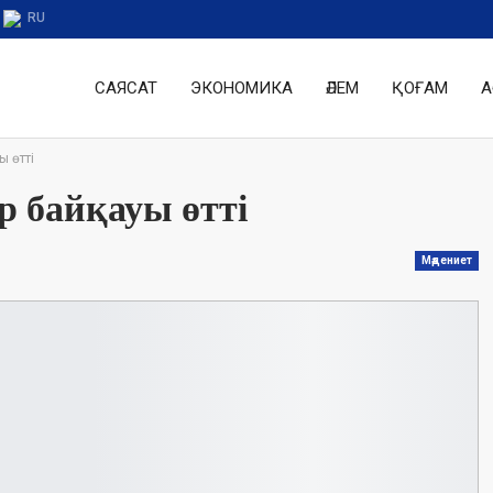
RU
САЯСАТ
ЭКОНОМИКА
ӘЛЕМ
ҚОҒАМ
А
 өтті
 байқауы өтті
Мәдениет