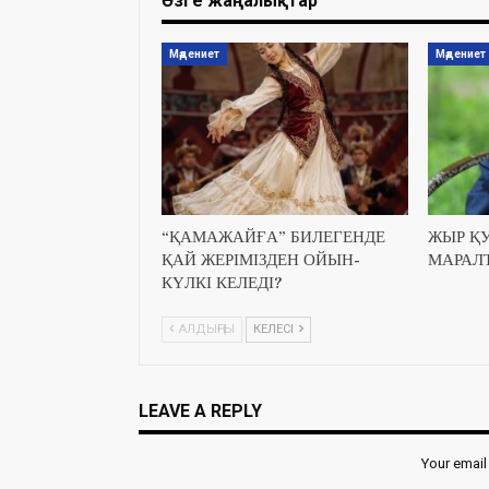
Өзге жаңалықтар
Мәдениет
Мәдениет
“ҚАМАЖАЙҒА” БИЛЕГЕНДЕ
ЖЫР Қ
ҚАЙ ЖЕРІМІЗДЕН ОЙЫН-
МАРАЛ
КҮЛКІ КЕЛЕДІ?
АЛДЫҢҒЫ
КЕЛЕСІ
LEAVE A REPLY
Your email