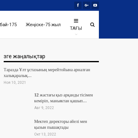
бай-175
Жеңіске-75 жыл
ТАҒЫ
Өзге жаңалықтар
Таразда Ұлт ұстазының мерейтойына арналған
халықаралық…
Ноя 10, 2021
12 жастағы қыз арқанды тісімен
кеміріп, маньяктан қашып…
Авг 9, 2022
Мектеп директоры әйелі мен
қызын пышақтады
Окт 13, 2022