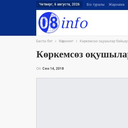
Четверг, 6 августа, 2026
Біз туралы
Жарнама
Басты бет
Мәдениет
Көркемсөз оқушылар байқауы
Көркемсөз оқушылар
On
Сен 14, 2018