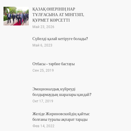
ҚАЗАҚ ӨНЕРІНІҢ НАР
ТҰЛҒАСЫНА АТ МІНГІЗІП,
ҚҰРМЕТ КӨРСЕТТІ
Май 23, 2026
Сүйелді қалай кетіруге болады?
Май 6, 2023
Отбасы – тәрбие бастауы
Сен 25, 2019
Эмоционалдық күйреуді
болдырмаудың шаралары қандай?
Окт 17, 2019
Желіде Жириновскийдің қайтыс
болғаны туралы ақпарат тарады
Фев 14, 2022