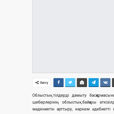
Бөлісу
Облыстық тілдерді дамыту басқармас
шеберлерінің облыстық байқауы өткізіл
мәдениетін арттыру, көркем әдебиетті