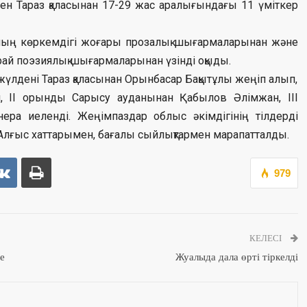
 мен Тараз қаласынан 17-29 жас аралығындағы 11 үміткер
ының көркемдігі жоғары прозалық шығармаларынан және
 поэзиялық шығармаларынан үзінді оқыды.
үлдені Тараз қаласынан Орынбасар Бақытұлы жеңіп алып,
, ІІ орынды Сарысу ауданынан Қабылов Әлімжан, ІІІ
ра иеленді. Жеңімпаздар облыс әкімдігінің тілдерді
лғыс хаттарымен, бағалы сыйлықтармен марапатталды.
979
КЕЛЕСІ
е
Жуалыда дала өрті тіркелді