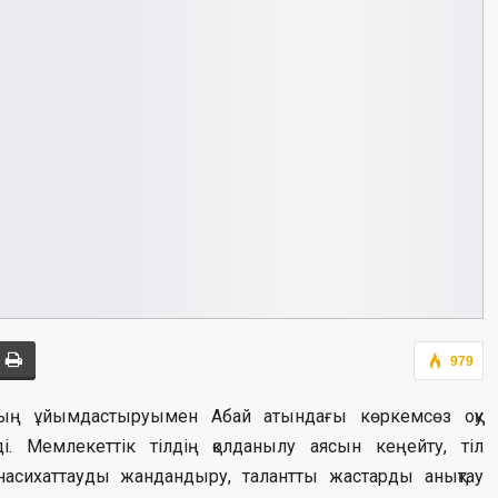
979
ының ұйымдастыруымен Абай атындағы көркемсөз оқу
ді. Мемлекеттік тілдің қолданылу аясын кеңейту, тіл
 насихаттауды жандандыру, талантты жастарды анықтау