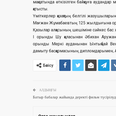
мақсатында өткізілген байқауға аудандар
қатысты.
Үміткерлер қазақтың белгілі жазушылар
Мағжан Жұмабаевтың 125 жылдығына орай
Қазылар алқасының шешіміне сәйкес бас ж
І орынды Шу қаласынан Әбихан Аружан
орынды Меркі ауданынан Ынтықбай Вене
дамыту басқармасының дипломдарымен, А
Бөлісу
АЛДЫҢҒЫ
Батыр бабалар жайында деректі фильм түсірілуд