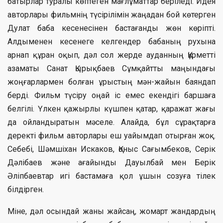
батырлар туралы көптеген мағлұматтар беріледі. Идея
авторлары фильмнің түсірілімін жаңадан бой көтерген
Дулат баба кесенесінен бастағанды жөн көріпті.
Алдыменен кесенеге келгендер бабаның рухына
арнап құран оқып, дәл сол жерде ауданның Құрметті
азаматы Санат Қырықбаев Сұмқайтты маңындағы
жоңғарлармен болған ұрыстың мән-жайын баяндап
берді. Фильм түсіру оңай іс емес екендігі баршаға
белгілі. Үлкен қажырлы күшпен қатар, қаражат жағы
да ойландыратын мәселе. Алайда, бұл сұрақтарға
деректі фильм авторлары еш уайымдап отырған жоқ.
Себебі, Шәмшіхан Искаков, Қоныс Сағымбеков, Серік
Дәлібаев және ағайынды Дауылбай мен Берік
Әліпбаевтар игі бастамаға қол ұшын созуға тілек
білдірген.
Міне, дәл осындай жаны жайсаң, жомарт жандардың