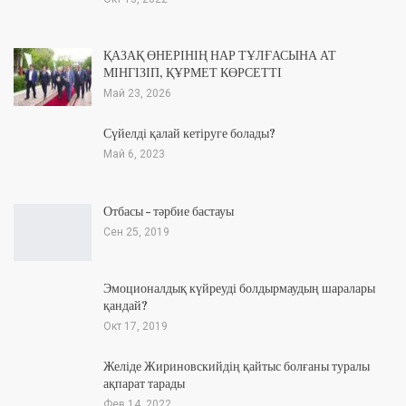
ҚАЗАҚ ӨНЕРІНІҢ НАР ТҰЛҒАСЫНА АТ
МІНГІЗІП, ҚҰРМЕТ КӨРСЕТТІ
Май 23, 2026
Сүйелді қалай кетіруге болады?
Май 6, 2023
Отбасы – тәрбие бастауы
Сен 25, 2019
Эмоционалдық күйреуді болдырмаудың шаралары
қандай?
Окт 17, 2019
Желіде Жириновскийдің қайтыс болғаны туралы
ақпарат тарады
Фев 14, 2022