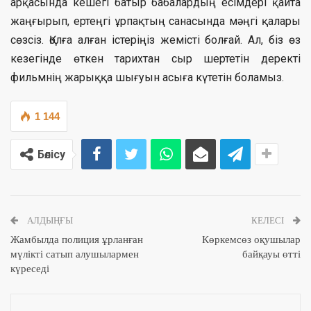
арқасында кешегі батыр бабалардың есімдері қайта
жаңғырып, ертеңгі ұрпақтың санасында мәңгі қалары
сөзсіз. Қолға алған істеріңіз жемісті болғай. Ал, біз өз
кезегінде өткен тарихтан сыр шертетін деректі
фильмнің жарыққа шығуын асыға күтетін боламыз.
1 144
Бөлісу
АЛДЫҢҒЫ
КЕЛЕСІ
Жамбылда полиция ұрланған
Көркемсөз оқушылар
мүлікті сатып алушылармен
байқауы өтті
күреседі