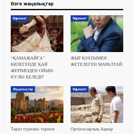
Өзге жаңалықтар
Мәдениет
Мәдениет
“ҚАМАЖАЙҒА”
ЖЫР ҚУАТЫМЕН
БИЛЕГЕНДЕ ҚАЙ
ЖЕТЕЛЕГЕН МАРАЛТАЙ
ЖЕРІМІЗДЕН ОЙЫН-
КҮЛКІ КЕЛЕДІ?
Жаңалықтар
Мәдениет
Тараз туризмі: тарихи
Ортағасырлық Ақжар