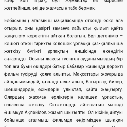
істер көп. Бірақ, бұл жұмыстар өз мәресіне
жетпейінше, әлі де жалғасын таба бермек.
Елбасының аталмыш мақаласында өткенді еске ала
отырып, оны қазіргі заманға лайықты қылып қайта
жаңғырту керектігін айтқан болатын. Бұл дегеніміз –
кешегі өткен тарихты келешек ұрпаққа қаз-қалпынша
жеткізу бүгінгі ұрпақтың еншісінде екендігін
аңғартады. Осыны жақсы түсінген ауданымыздың бір
топ аға буын өкілдері батыр бабалар жайында деректі
фильм түсіруді қолға алыпты. Мақсаттары жоғарыда
айтқанымыздай, өткенді еске алып, батырлар, билер,
шешендердің есімдерін ұлықтап, қайта жаңғырту.
Олардың жасаған ерліктерін келешек ұрпақтың
санасына жеткізу. Сюжеттерде айтылатын мәтінді
Әшімқұл Ақпейілов жазып шығыпты. Ол кісінің айтуы
бойынша аталмыш фильмде өңірімізден шыққан