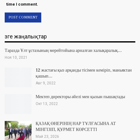
time I comment.
Өзге жаңалықтар
Таразда Ұлт ұстазының мерейтойына арналған халықаралық…
Ноя 10, 2021
12 жастағы қыз арқанды тісімен кеміріп, маньяктан
қашып…
Авг 9, 2022
Мектеп директоры әйелі мен қызын пышақтады
Окт 13, 2022
ҚАЗАҚ ӨНЕРІНІҢ НАР ТҰЛҒАСЫНА АТ
МІНГІЗІП, ҚҰРМЕТ КӨРСЕТТІ
Май 23, 2026