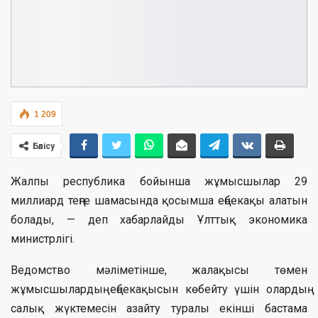
1 209
Бөлісу
Жалпы республика бойынша жұмысшылар 29
миллиард теңге шамасында қосымша еңбекақы алатын
болады, — деп хабарлайды Ұлттық экономика
министрлігі.
Ведомство мәліметінше, жалақысы төмен
жұмысшылардың еңбекақысын көбейту үшін олардың
салық жүктемесін азайту туралы екінші бастама