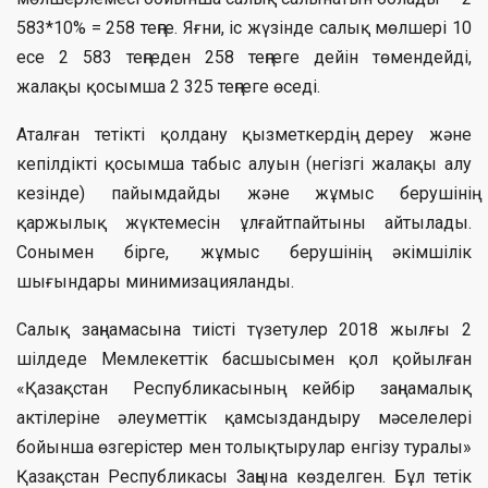
583*10% = 258 теңге. Яғни, іс жүзінде салық мөлшері 10
есе 2 583 теңгеден 258 теңгеге дейін төмендейді,
жалақы қосымша 2 325 теңгеге өседі.
Аталған тетікті қолдану қызметкердің дереу және
кепілдікті қосымша табыс алуын (негізгі жалақы алу
кезінде) пайымдайды және жұмыс берушінің
қаржылық жүктемесін ұлғайтпайтыны айтылады.
Сонымен бірге, жұмыс берушінің әкімшілік
шығындары минимизацияланды.
Салық заңнамасына тиісті түзетулер 2018 жылғы 2
шілдеде Мемлекеттік басшысымен қол қойылған
«Қазақстан Республикасының кейбір заңнамалық
актілеріне әлеуметтік қамсыздандыру мәселелері
бойынша өзгерістер мен толықтырулар енгізу туралы»
Қазақстан Республикасы Заңына көзделген. Бұл тетік