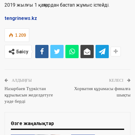
2019 жылғы 1 қаңтардан бастап жұмыс істейді.
tengrinews.kz
1 209
Бөлісу
АЛДЫҢҒЫ
КЕЛЕСІ
Назарбаев Түркістан
Хорватия құрамасы финалға
құрылысын жеделдетуге
шықты
уәде берді
Өзге жаңалықтар