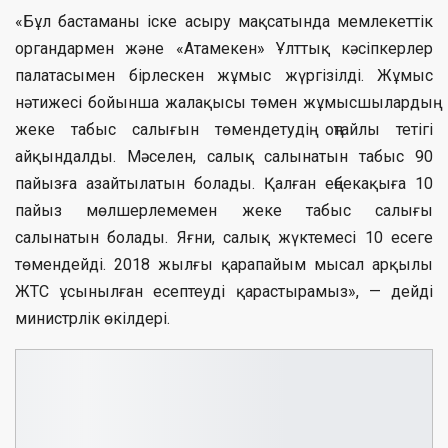
«Бұл бастаманы іске асыру мақсатында мемлекеттік
органдармен және «Атамекен» Ұлттық кәсіпкерлер
палатасымен бірлескен жұмыс жүргізілді. Жұмыс
нәтижесі бойынша жалақысы төмен жұмысшылардың
жеке табыс салығын төмендетудің оңтайлы тетігі
айқындалды. Мәселен, салық салынатын табыс 90
пайызға азайтылатын болады. Қалған еңбекақыға 10
пайыз мөлшерлемемен жеке табыс салығы
салынатын болады. Яғни, салық жүктемесі 10 есеге
төмендейді. 2018 жылғы қарапайым мысал арқылы
ЖТС ұсынылған есептеуді қарастырамыз», — дейді
министрлік өкілдері.