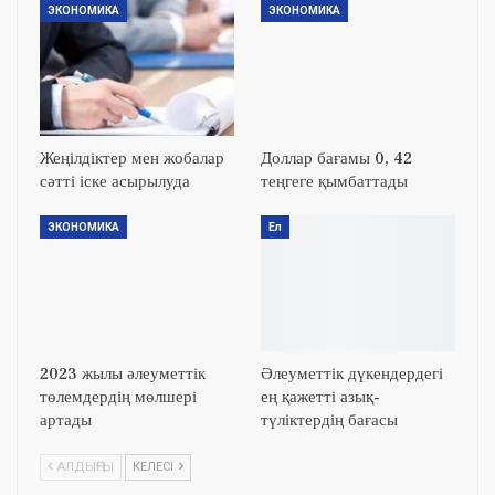
ЭКОНОМИКА
ЭКОНОМИКА
Жеңілдіктер мен жобалар
Доллар бағамы 0, 42
сәтті іске асырылуда
теңгеге қымбаттады
ЭКОНОМИКА
Ел
2023 жылы әлеуметтік
Әлеуметтік дүкендердегі
төлемдердің мөлшері
ең қажетті азық-
артады
түліктердің бағасы
АЛДЫҢҒЫ
КЕЛЕСІ