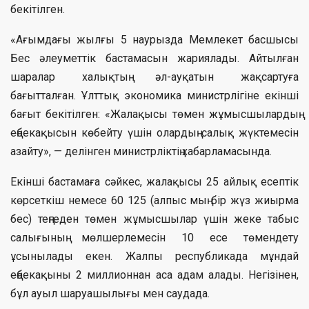
бекітілген.
«Ағымдағы жылғы 5 наурызда Мемлекет басшысы
Бес әлеуметтік бастамасын жариялады. Айтылған
шаралар халықтың әл-ауқатын жақсартуға
бағытталған. Ұлттық экономика министрлігіне екінші
бағыт бекітілген: «Жалақысы төмен жұмысшылардың
еңбекақысын көбейту үшін олардың салық жүктемесін
азайту», — делінген министрліктің хабарламасында.
Екінші бастамаға сәйкес, жалақысы 25 айлық есептік
көрсеткіш немесе 60 125 (алпыс мың бір жүз жиырма
бес) теңгеден төмен жұмысшылар үшін жеке табыс
салығының мөлшерлемесін 10 есе төмендету
ұсынылады екен. Жалпы республикада мұндай
еңбекақыны 2 миллионнан аса адам алады. Негізінен,
бұл ауыл шаруашылығы мен саудада.