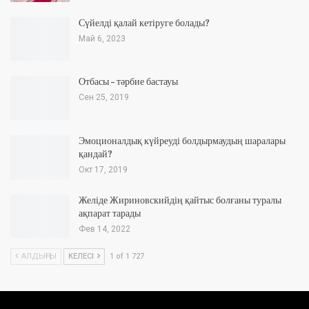
Сүйелді қалай кетіруге болады?
Май 6, 2023
Отбасы – тәрбие бастауы
Сен 25, 2019
Эмоционалдық күйреуді болдырмаудың шаралары
қандай?
Окт 17, 2019
Желіде Жириновскийдің қайтыс болғаны туралы
ақпарат тарады
Фев 14, 2022
АЛДЫҢҒЫ
КЕЛЕСІ
1 of 1 727