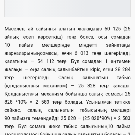
Мәселен, ай сайынғы алатын жалақыңыз 60 125 (25
айлық есеп көрсеткіш) теңге болса, осы сомадан
10 пайыз мөлшерінде міндетті зейнетақы
жарналарының сомасы, яғни 6 013 теңге шегеріледі,
қалатыны — 54 112 теңге. Бұл сомадан 1 ең төмен
жалақы — ең аз салық салынбайтын кіріс, яғни 28 284
теңге шегеріледі. Салық салынатын табыс
(қолданыстағы механизм) — 25 828 теңге қалады.
Қолданыстағы механизм бойынша салық сомасы 25
828 *10% = 2 583 теңге болады. Ұсынылған тетікке
сәйкес, салық салынатын табысының мөлшері
90 пайызға төмендейді: 25 828 — (25 828*90%) = 2 583
теңге. Бұл сомаға жеке табыс салығының 10 пайыз
мөлшерлемесі бойынша салық салынатын болады — 2