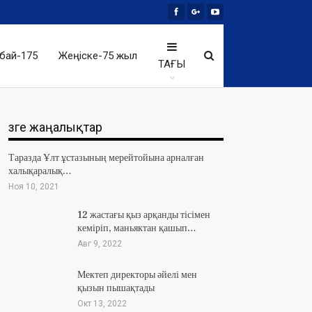
бай-175
Жеңіске-75 жыл
ТАҒЫ
Өзге жаңалықтар
Таразда Ұлт ұстазының мерейтойына арналған
халықаралық…
Ноя 10, 2021
12 жастағы қыз арқанды тісімен
кеміріп, маньяктан қашып…
Авг 9, 2022
Мектеп директоры әйелі мен
қызын пышақтады
Окт 13, 2022