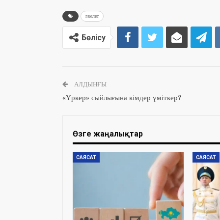
гамлет
Бөлісу
АЛДЫҢҒЫ
«Үркер» сыйлығына кімдер үміткер?
Өзге жаңалықтар
САЯСАТ
САЯСАТ