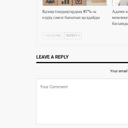
Қазақстандықтардың 87%-ы
Адами к
елдің саяси бағытын қолдайды
мемлеке
басымды
АЛДЫҢҒЫ
КЕЛЕСІ
LEAVE A REPLY
Your email