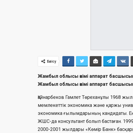
Бөлісу
Жамбыл облысы әкімі аппарат басшысы
Жамбыл облысы әкімі аппарат басшыс
Қайнарбеков Гамлет Төреханұлы 1968 жыл
мемлекеттік экономика және қаржы унив
экономика ғылымдарының кандидаты. Е
ЖШС-да консультант болып бастаған. 19
2000-2001 жылдары «Көмір Банк» басқар