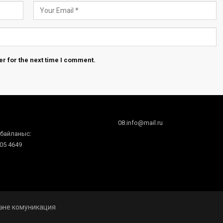
r for the next time I comment.
08.info@mail.ru
 байланыс:
605 4649
 және комуникация