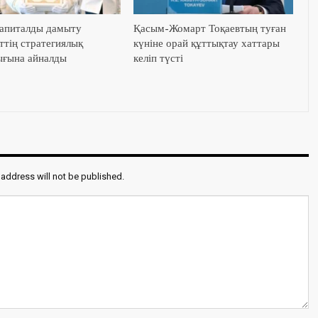
апиталды дамыту
Қасым-Жомарт Тоқаевтың туған
ттің стратегиялық
күніне орай құттықтау хаттары
ғына айналды
келіп түсті
 address will not be published.