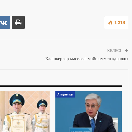
1 318
КЕЛЕСІ
Кәсіпкерлер мәселесі майшаммен қаралды
Атаулы күн