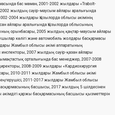
асында бас маман, 2001-2002 жылдары «Trabolt-
, 2002 жылдың сәуір-маусым айлары аралығында
2002-2004 жылдары Қызылорда облысы әкімінің
сан айлары аралығында Қызылорда облысының
ғының орынбасары, 2005 жылдың қаңтар-маусым айлары
шылар көлігі және автомобиль жолдары басқармасы
лдары Жамбыл облысы әкімі аппаратының
 инспекторы, 2007 жылдың сәуір-қазан айлары
ңтымақтастық орталығында бас менеджер, 2007-2008
директоры, 2008-2009 жылдары «Кардиохирургия
ары, 2010-2011 жылдары Жамбыл облысы әкімі
меңгерушісі, 2011-2017 жылдары Жамбыл облысы
 басқармасының басшысы, 2017 жылдың 5 шілдесінен
сы әкімдігі қаржы басқармасының басшысы қызметтерін