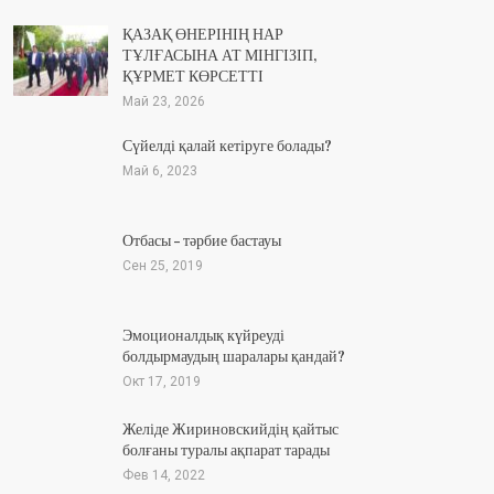
ҚАЗАҚ ӨНЕРІНІҢ НАР
ТҰЛҒАСЫНА АТ МІНГІЗІП,
ҚҰРМЕТ КӨРСЕТТІ
Май 23, 2026
Сүйелді қалай кетіруге болады?
Май 6, 2023
Отбасы – тәрбие бастауы
Сен 25, 2019
Эмоционалдық күйреуді
болдырмаудың шаралары қандай?
Окт 17, 2019
Желіде Жириновскийдің қайтыс
болғаны туралы ақпарат тарады
Фев 14, 2022