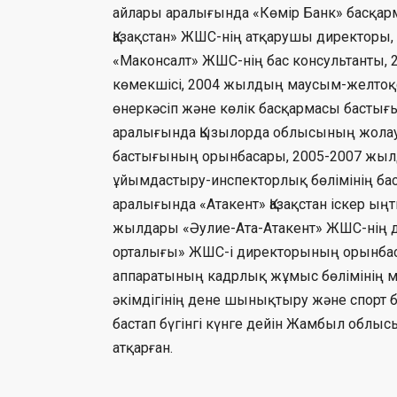
айлары аралығында «Көмір Банк» басқарм
Қазақстан» ЖШС-нің атқарушы директоры
«Маконсалт» ЖШС-нің бас консультанты, 
көмекшісі, 2004 жылдың маусым-желтоқ
өнеркәсіп және көлік басқармасы басты
аралығында Қызылорда облысының жолау
бастығының орынбасары, 2005-2007 жы
ұйымдастыру-инспекторлық бөлімінің бас
аралығында «Атакент» Қазақстан іскер ы
жылдары «Әулие-Ата-Атакент» ЖШС-нің 
орталығы» ЖШС-і директорының орынбас
аппаратының кадрлық жұмыс бөлімінің 
әкімдігінің дене шынықтыру және спорт
бастап бүгінгі күнге дейін Жамбыл облы
атқарған.