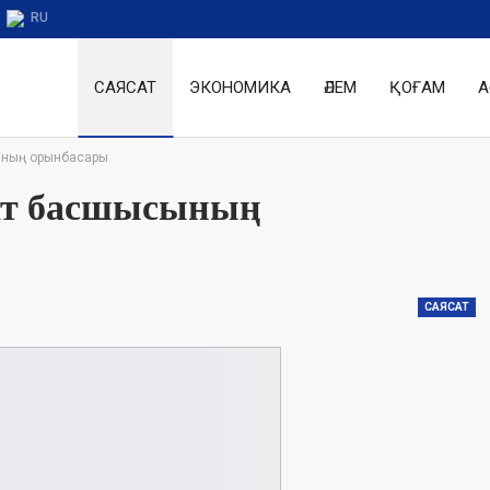
RU
САЯСАТ
ЭКОНОМИКА
ӘЛЕМ
ҚОҒАМ
А
ының орынбасары
ат басшысының
САЯСАТ