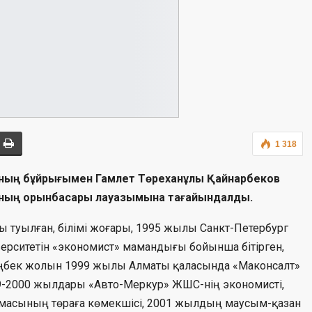
1 318
ның бұйрығымен Гамлет Төреханұлы Қайнарбеков
ының орынбасары лауазымына тағайындалды.
ы туылған, білімі жоғары, 1995 жылы Санкт-Петербург
ерситетін «экономист» мамандығы бойынша бітірген,
ңбек жолын 1999 жылы Алматы қаласында «Маконсалт»
99-2000 жылдары «Авто-Меркур» ЖШС-нің экономисті,
масының төраға көмекшісі, 2001 жылдың маусым-қазан