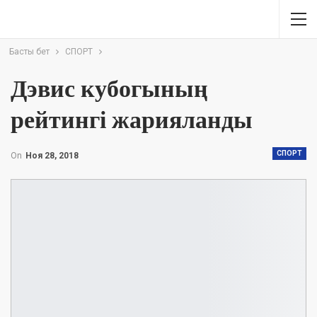
Басты бет
СПОРТ
Дэвис кубогының
рейтингі жарияланды
СПОРТ
On
Ноя 28, 2018