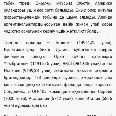
табан тіреді. Биылғы маусым Оңтүстік Америка
оғландары үшін аса сәтті болмады. Биыл олар айтулы
жарыстың әлемдік тобына да шыға алмады. Алайда
аргентиналықтардың осыған дейін жиған ұпай қоры
үздіктер санатынан көріну үшін жеткілікті болды.
Төртінші орында – Бельгия (14941,25 ұпай).
Бельгиялықтар биыл Дэвис кубогының ширек
финалына шықты. Одан кейінгі сатыларға
Ұлыбритания (11916,25 ұпай), АҚШ (9849,38 ұпай) және
Испания (9149,38 ұпай) жайғасты. Биылғы жарыста
британдықтар 1/8 финалда сүрінсе, америкалықтар
мен испандықтар жартылай финалда өнер көрсетті.
Сондай-ақ, «ТОП-10» команданың қатарында Сербия
(7000 ұпай), Австралия (6712 ұпай) және Италия (5826
ұпай) құрамалары бар.