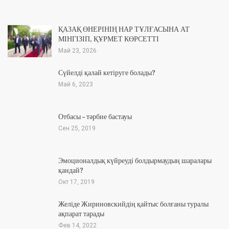
ҚАЗАҚ ӨНЕРІНІҢ НАР ТҰЛҒАСЫНА АТ
МІНГІЗІП, ҚҰРМЕТ КӨРСЕТТІ
Май 23, 2026
Сүйелді қалай кетіруге болады?
Май 6, 2023
Отбасы – тәрбие бастауы
Сен 25, 2019
Эмоционалдық күйреуді болдырмаудың шаралары
қандай?
Окт 17, 2019
Желіде Жириновскийдің қайтыс болғаны туралы
ақпарат тарады
Фев 14, 2022