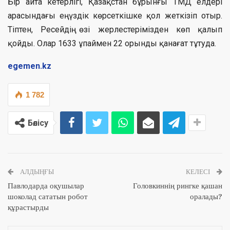
Бір айта кетерлігі, Қазақстан бұрынғы ТМД елдері
арасындағы ең үздік көрсеткішке қол жеткізіп отыр.
Тіптен, Ресейдің өзі жерлестерімізден көп қалып
қойды. Олар 1633 ұпаймен 22 орынды қанағат тұтуда.
egemen.kz
1 782
Бөлісу
АЛДЫҢҒЫ
КЕЛЕСІ
Павлодарда оқушылар
Головкиннің рингке қашан
шоколад сататын робот
оралады?
құрастырды