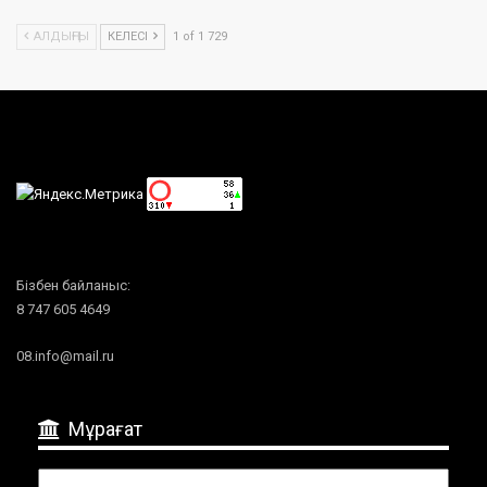
АЛДЫҢҒЫ
КЕЛЕСІ
1 of 1 729
Бізбен байланыс:
8 747 605 4649
08.info@mail.ru
Мұрағат
Мұрағат