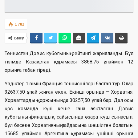
1 782
Бөлісу
Теннистен Дэвис кубогының рейтингі жарияланды. Бұл
тізімде Қазақстан құрамасы 3868.75 ұпаймен 12
орынға табан тіреді.
Үздіктер тізімін Франция теннисшілері бастап тұр. Олар
32637,50 ұпай жиған екен. Екінші орында – Хорватия.
Хорваттардың қоржынында 30257,50 ұпай бар. Дәл осы
қос команда күні кеше ғана аяқталған Дэвис
кубогының финалдық сайысында өзара күш сынасып,
бұл бәсеке Хорватияның пайдасына шешілген болатын.
15685 ұпаймен Аргентина құрамасы үшінші орынға