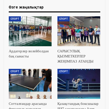
Өзге жаңалықтар
СПОРТ
СПОРТ
Ардагерлер волейболдан
САРЫСУЛЫҚ
бақ сынасты
ҚЫЗМЕТКЕРЛЕР
ЖЕҢІМПАЗ АТАНДЫ
СПОРТ
СПОРТ
Сотталғандар арасында
Қазақстандық боксшылар
финалдық жарыстар
U17 санатындағы Азия