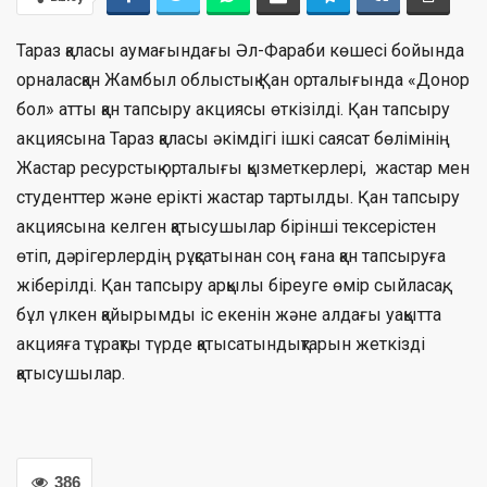
Тараз қаласы аумағындағы Әл-Фараби көшесі бойында
орналасқан Жамбыл облыстық Қан орталығында «Донор
бол» атты қан тапсыру акциясы өткізілді. Қан тапсыру
акциясына Тараз қаласы әкімдігі ішкі саясат бөлімінің
Жастар ресурстық орталығы қызметкерлері, жастар мен
студенттер және ерікті жастар тартылды. Қан тапсыру
акциясына келген қатысушылар бірінші тексерістен
өтіп, дәрігерлердің рұқсатынан соң ғана қан тапсыруға
жіберілді. Қан тапсыру арқылы біреуге өмір сыйласақ,
бұл үлкен қайырымды іс екенін және алдағы уақытта
акцияға тұрақты түрде қатысатындықтарын жеткізді
қатысушылар.
386