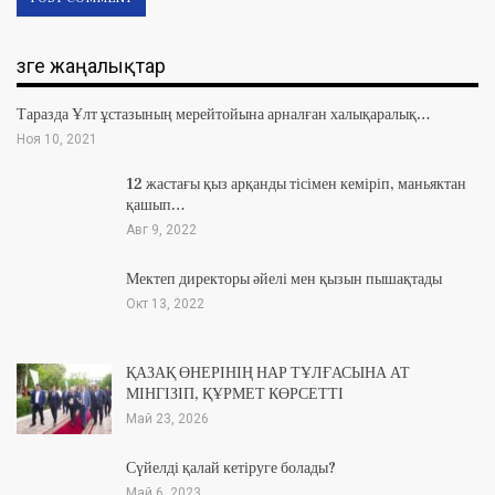
Өзге жаңалықтар
Таразда Ұлт ұстазының мерейтойына арналған халықаралық…
Ноя 10, 2021
12 жастағы қыз арқанды тісімен кеміріп, маньяктан
қашып…
Авг 9, 2022
Мектеп директоры әйелі мен қызын пышақтады
Окт 13, 2022
ҚАЗАҚ ӨНЕРІНІҢ НАР ТҰЛҒАСЫНА АТ
МІНГІЗІП, ҚҰРМЕТ КӨРСЕТТІ
Май 23, 2026
Сүйелді қалай кетіруге болады?
Май 6, 2023