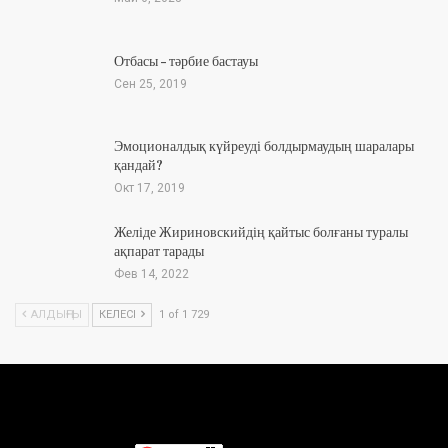
Отбасы – тәрбие бастауы
Сен 25, 2019
Эмоционалдық күйреуді болдырмаудың шаралары
қандай?
Окт 17, 2019
Желіде Жириновскийдің қайтыс болғаны туралы
ақпарат тарады
Фев 14, 2022
АЛДЫҢҒЫ
КЕЛЕСІ
1 of 1 729