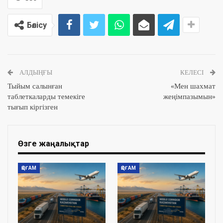
Бөлісу
АЛДЫҢҒЫ
КЕЛЕСІ
Тыйым салынған
«Мен шахмат
таблеткаларды темекіге
жеңімпазымын»
тығып кіргізген
Өзге жаңалықтар
ҚОҒАМ
ҚОҒАМ