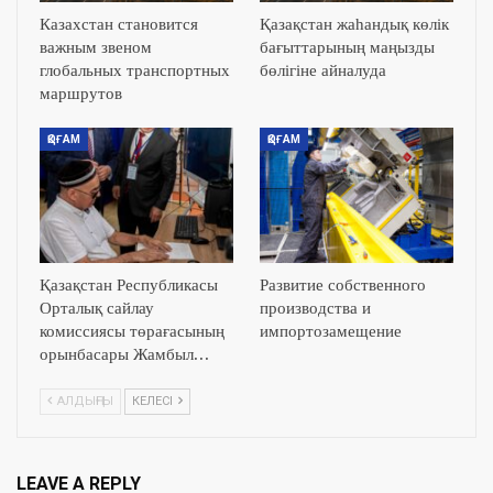
Казахстан становится
Қазақстан жаһандық көлік
важным звеном
бағыттарының маңызды
глобальных транспортных
бөлігіне айналуда
маршрутов
ҚОҒАМ
ҚОҒАМ
Қазақстан Республикасы
Развитие собственного
Орталық сайлау
производства и
комиссиясы төрағасының
импортозамещение
орынбасары Жамбыл…
АЛДЫҢҒЫ
КЕЛЕСІ
LEAVE A REPLY