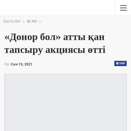
Басты бет
ҚОҒАМ
«Донор бол» атты қан
тапсыру акциясы өтті
ҚОҒАМ
On
Сен 10, 2021