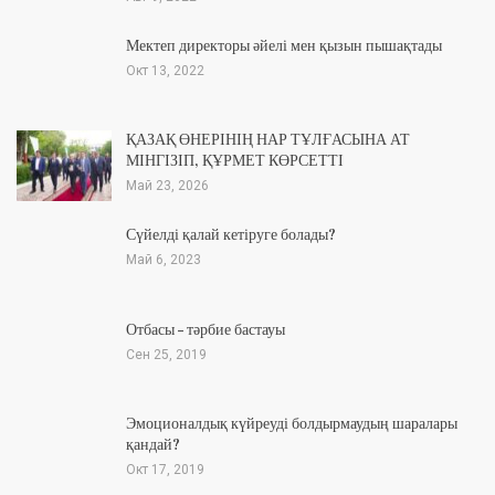
Мектеп директоры әйелі мен қызын пышақтады
Окт 13, 2022
ҚАЗАҚ ӨНЕРІНІҢ НАР ТҰЛҒАСЫНА АТ
МІНГІЗІП, ҚҰРМЕТ КӨРСЕТТІ
Май 23, 2026
Сүйелді қалай кетіруге болады?
Май 6, 2023
Отбасы – тәрбие бастауы
Сен 25, 2019
Эмоционалдық күйреуді болдырмаудың шаралары
қандай?
Окт 17, 2019