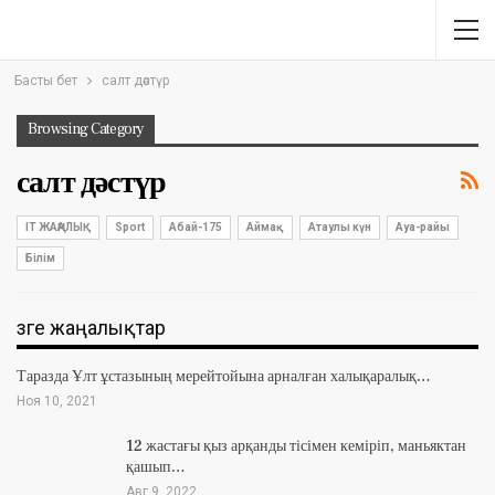
Басты бет
салт дәстүр
Browsing Category
салт дәстүр
IT ЖАҢАЛЫҚ
Sport
Абай-175
Аймақ
Атаулы күн
Ауа-райы
Білім
Өзге жаңалықтар
Таразда Ұлт ұстазының мерейтойына арналған халықаралық…
Ноя 10, 2021
12 жастағы қыз арқанды тісімен кеміріп, маньяктан
қашып…
Авг 9, 2022