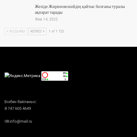
Желіде Жириновскийдің қайтыс болғаны туралы
ақпарат тарады
Фев 14, 2022
АЛДЫҢҒЫ
КЕЛЕСІ
1 of 1 722
Бізбен байланыс:
8 747 605 4649
08.info@mail.ru