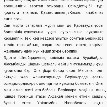
ерекшелігін зерттеп отырады. Өсімдіктің 51 түрі
қорғауға алынып, Қазақстанның «Қызыл кітабына»
енгізілген.
Сан мәрте сапарлап жүріп мен де Қаратаудың осы
бөктерінің құпиясына үңіліп, сұлулығына сұқтанып
көрмеппін. Тек, кей кездері ұйытқи соғатын Берікқара
желін ғана айтып, содан аман-есен өтсек, көңіліміз
жайланатындай күй кешіп жүре беріппіз.
Әдетте Швейцарияны, көңіліміз қаласа Бурабайды,
Жасыбайды, Шарын шатқалын айтып, аузымыздың суы
құритыны бар. Оның бәрі бекер екен. Мысалы, әлгі
айтқан жер жаннаттарында Берікқарада өсетін
өсімдіктердің сирек екендігіне күмәніңіз болмасын. Оны
мен емес жеті ата-бабасы Берікқара маңайын, оның
ішінде төртінші атасы Ақсақал мекен еткен сайдың
бүгінгі егесі Үрістембек Назарбеков нақты