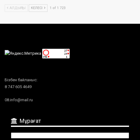
АЛДЫҢҒЫ
КЕЛЕСІ
1 of 1 723
Бізбен байланыс:
8 747 605 4649
08.info@mail.ru
Мұрағат
Мұрағат