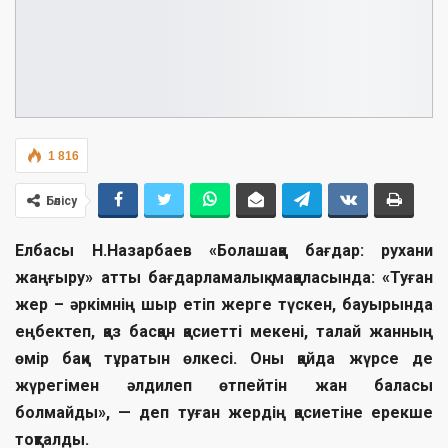
1 816
Бөлісу
Елбасы Н.Назарбаев «Болашаққа бағдар: рухани
жаңғыру» атты бағдарламалық мақаласында: «Туған
жер – әркімнің шыр етіп жерге түскен, бауырында
еңбектеп, қаз басқан қасиетті мекені, талай жанның
өмір бақи тұратын өлкесі. Оны қайда жүрсе де
жүрегімен әлдилеп өтпейтін жан баласы
болмайды», — деп туған жердің қасиетіне ерекше
тоқталды.