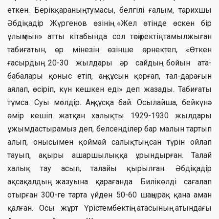
еткен. Берікқараның тумасы, белгілі ғалым, тарихшы
Әбдіқадір Жүргенов өзінің «Жел өтінде өскен бір
ұлыңмын» атты кітабында сол төңіректің тамылжыған
табиғатын, өр мінезін өзінше өрнектеп, «Өткен
ғасырдың 20-30 жылдары әр сайдың бойын ата-
бабалары қоныс етіп, аң-құсын қорғап, тал-дарағын
аялап, өсіріп, күн кешкен еді» деп жазады. Табиғаты
тұмса. Суы мөлдір. Аң-құсқа бай. Осылайша, бейкүнә
өмір кешіп жатқан халықты 1929-1930 жылдары
ұжымдастырамыз деп, белсенділер бар малын тартып
алып, онысымен қоймай салықтың сан түрін ойлап
тауып, ақыры ашаршылыққа ұрындырған. Талай
халық тау асып, талайы қырылған. Әбдіқадір
ақсақалдың жазуына қарағанда Билікөлді сағалап
отырған 300-ге тарта үйден 50-60 шаңырақ қана аман
қалған. Осы жұрт Үрістембектің атасының атындағы