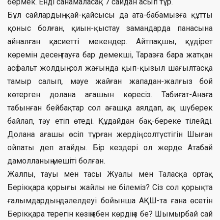
бермек. Енді санамаласақ 7 сайдан асып тұр.
Бұл сайлардың қай-қайсысы да ата-бабамызға құтты
қоныс болған, қиын-қыстау замандарда панасына
айналған қасиетті мекендер. Айтпақшы, құдірет
көремін десең тауға бар демекші, Таразға бара жатқан
асфальт жолдың сол жағында қып-қызыл шағылтасқа
тамыр салып, мәуе жайған жападан-жалғыз бой
көтерген долана ағашын көресіз. Табиғат-Анаға
табынған бейбақтар сол ағашқа аялдап, ақ шүберек
байлап, тәу етіп өтеді. Құдайдан бақ-береке тілейді.
Долана ағашы өсіп тұрған жердің солтүстігін Шыған
ойпаты деп атайды. Бір кездері ол жерде Атабай
дамолланың мешіті болған.
Жалпы, тауы мен тасы Жуалы мен Таласқа ортақ
Берікқара қорығы жайлы не білеміз? Сіз сол қорықта
ғалымдардың дәлелдеуі бойынша АҚШ-та ғана өсетін
Берікқара терегін көзіңізбен көрдіңіз бе? Шымырбай сай