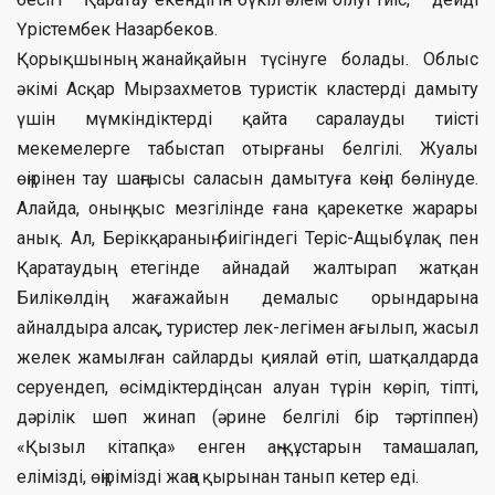
Үрістембек Назарбеков.
Қорықшының жанайқайын түсінуге болады. Облыс
әкімі Асқар Мырзахметов туристік кластерді дамыту
үшін мүмкіндіктерді қайта саралауды тиісті
мекемелерге табыстап отырғаны белгілі. Жуалы
өңірінен тау шаңғысы саласын дамытуға көңіл бөлінуде.
Алайда, оның қыс мезгілінде ғана қарекетке жарары
анық. Ал, Берікқараның биігіндегі Теріс-Ащыбұлақ пен
Қаратаудың етегінде айнадай жалтырап жатқан
Билікөлдің жағажайын демалыс орындарына
айналдыра алсақ, туристер лек-легімен ағылып, жасыл
желек жамылған сайларды қиялай өтіп, шатқалдарда
серуендеп, өсімдіктердің сан алуан түрін көріп, тіпті,
дәрілік шөп жинап (әрине белгілі бір тәртіппен)
«Қызыл кітапқа» енген аң-құстарын тамашалап,
елімізді, өңірімізді жаңа қырынан танып кетер еді.