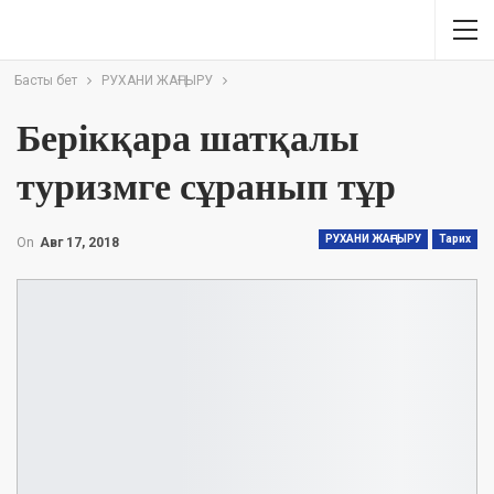
Басты бет
РУХАНИ ЖАҢҒЫРУ
Берікқара шатқалы
туризмге сұранып тұр
РУХАНИ ЖАҢҒЫРУ
Тарих
On
Авг 17, 2018