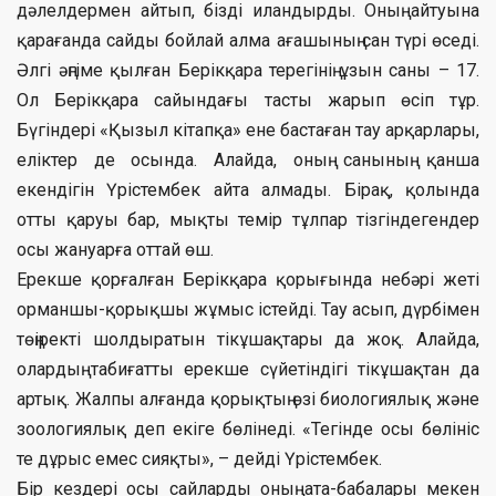
дәлелдермен айтып, бізді иландырды. Оның айтуына
қарағанда сайды бойлай алма ағашының сан түрі өседі.
Әлгі әңгіме қылған Берікқара терегінің ұзын саны – 17.
Ол Берікқара сайындағы тасты жарып өсіп тұр.
Бүгіндері «Қызыл кітапқа» ене бастаған тау арқарлары,
еліктер де осында. Алайда, оның санының қанша
екендігін Үрістембек айта алмады. Бірақ, қолында
отты қаруы бар, мықты темір тұлпар тізгіндегендер
осы жануарға оттай өш.
Ерекше қорғалған Берікқара қорығында небәрі жеті
орманшы-қорықшы жұмыс істейді. Тау асып, дүрбімен
төңіректі шолдыратын тікұшақтары да жоқ. Алайда,
олардың табиғатты ерекше сүйетіндігі тікұшақтан да
артық. Жалпы алғанда қорықтың өзі биологиялық және
зоологиялық деп екіге бөлінеді. «Тегінде осы бөлініс
те дұрыс емес сияқты», – дейді Үрістембек.
Бір кездері осы сайларды оның ата-бабалары мекен