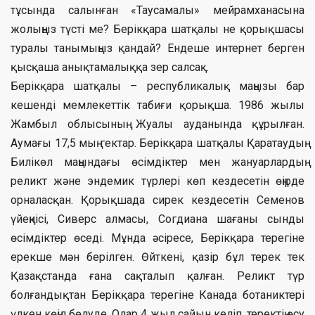
тұсында салынған «Таусамалы» мейрамханасына
жолыңыз түсті ме? Берікқара шатқалы не қорықшасы
туралы танымыңыз қандай? Ендеше интернет берген
қысқаша анықтамалыққа зер салсақ.
Берікқара шатқалы – республикалық маңызы бар
кешенді мемлекеттік табиғи қорықша. 1986 жылы
Жамбыл облысының Жуалы ауданында құрылған.
Аумағы 17,5 мың гектар. Берікқара шатқалы Қаратаудың
Билікөл маңындағы өсімдіктер мен жануарлардың
реликт және эндемик түрлері көп кездесетін өңірде
орналасқан. Қорықшада сирек кездесетін Семенов
үйеңкісі, Сиверс алмасы, Согдиана шағаны сынды
өсімдіктер өседі. Мұнда әсіресе, Берікқара терегіне
ерекше мән берілген. Өйткені, қазір бұл терек тек
Қазақстанда ғана сақталып қалған. Реликт түр
болғандықтан Берікқара терегіне Канада ботаниктері
үлкен көңіл бөлуде. Олар 4 жыл сайын келіп, теректің өсу