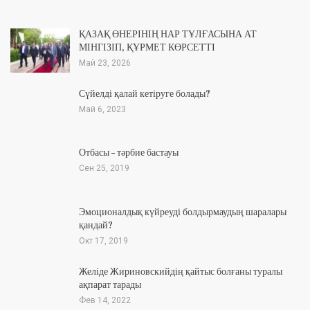
ҚАЗАҚ ӨНЕРІНІҢ НАР ТҰЛҒАСЫНА АТ
МІНГІЗІП, ҚҰРМЕТ КӨРСЕТТІ
Май 23, 2026
Сүйелді қалай кетіруге болады?
Май 6, 2023
Отбасы – тәрбие бастауы
Сен 25, 2019
Эмоционалдық күйреуді болдырмаудың шаралары
қандай?
Окт 17, 2019
Желіде Жириновскийдің қайтыс болғаны туралы
ақпарат тарады
Фев 14, 2022