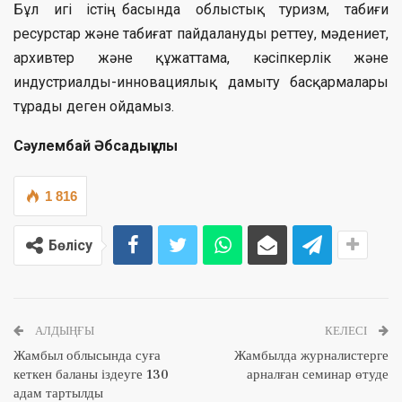
Бұл игі істің басында облыстық туризм, табиғи
ресурстар және табиғат пайдалануды реттеу, мәдениет,
архивтер және құжаттама, кәсіпкерлік және
индустриалды-инновациялық дамыту басқармалары
тұрады деген ойдамыз.
Сәулембай Әбсадықұлы
1 816
Бөлісу
АЛДЫҢҒЫ
КЕЛЕСІ
Жамбыл облысында суға
Жамбылда журналистерге
кеткен баланы іздеуге 130
арналған семинар өтуде
адам тартылды