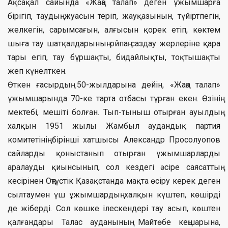
Ақсақал сайында «Жаңа талап» деген ұжымшарға
бірігіп, таудың жуасын теріп, жауқазынын, түйіртпегін,
желкегін, сарымсағын, алғысын қорек етіп, көктем
шыға тау шатқалдарының ойпаң саздау жерлеріне қара
тары егіп, тау бұршақты, бидайлықты, тоқтышақты
жеп күнелткен.
Өткен ғасырдың 50-жылдарына дейін, «Жаңа талап»
ұжымшарында 70-ке тарта отбасы тұрған екен. Өзінің
мектебі, мешіті болған. Тып-тыныш отырған ауылдың
халқын 1951 жылы Жамбыл аудандық партия
комитетінің бірінші хатшысы Александр Просолуопов
сайларды қоныстанып отырған ұжымшарларды
аралауды қиынсынып, сол кездегі әсіре саясаттың
кесірінен Оңтүстік Қазақстанда мақта өсіру керек деген
сылтаумен үш ұжымшардың халқын күштеп, көшірді
де жіберді. Сол көшке ілескендері тау асып, көштен
қалғандары Талас ауданының Майтөбе кеңшарына,