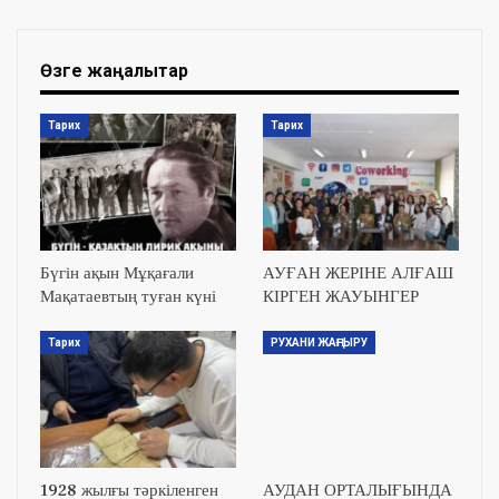
Өзге жаңалықтар
Тарих
Тарих
Бүгін ақын Мұқағали
АУҒАН ЖЕРІНЕ АЛҒАШ
Мақатаевтың туған күні
КІРГЕН ЖАУЫНГЕР
Тарих
РУХАНИ ЖАҢҒЫРУ
1928 жылғы тәркіленген
АУДАН ОРТАЛЫҒЫНДА