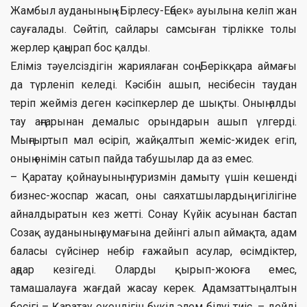
Жамбыл ауданының «Бірлесу-Еңбек» ауылына келіп жан
сауғалады. Сөйтіп, сайлары самсыған тірлікке толы
жерлер қаңырап бос қалды.
Еліміз тәуелсіздігін жариялаған соң Берікқара аймағы
да түрленіп келеді. Кәсібін ашып, несібесін таудан
теріп жейміз деген кәсіпкерлер де шықты. Оның алды
тау аңғарынан демалыс орындарын ашып үлгерді.
Мыңғыртып мал өсіріп, жайқалтып жеміс-жидек егіп,
оның өнімін сатып пайда табушылар да аз емес.
– Қаратау қойнауының туризмін дамыту үшін кешенді
бизнес-жоспар жасап, оны саяхатшылардың игілігіне
айналдыратын кез жетті. Сонау Күйік асуынан бастап
Созақ ауданының аумағына дейінгі алып аймақта, адам
баласы сүйсінер небір ғажайып асулар, өсімдіктер,
аңдар кезігеді. Оларды қырып-жоюға емес,
тамашалауға жағдай жасау керек. Адамзаттың алтын
бесігі – Қаратау екендігін бүкіл әлем білуі тиіс, – дейді