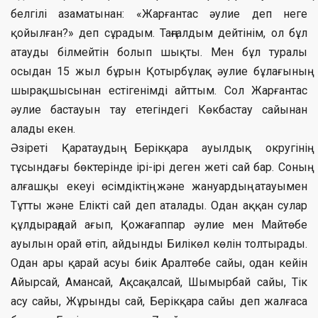
белгілі азаматынан: «Жарғантас әулие деп неге
қойылған?» деп сұрадым. Таңғалдым дейтінім, ол бұл
атауды білмейтін болып шықты. Мен бұл туралы
осыдан 15 жыл бұрын Қотырбұлақ әулие бұлағының
шырақшысынан естігенімді айттым. Сол Жарғантас
әулие бастауын тау етегіндегі Көкбастау сайынан
алады екен.
Әзіреті Қаратаудың Берікқара ауылдық округінің
тұсындағы бөктерінде ірі-ірі деген жеті сай бар. Соның
алғашқы екеуі өсімдіктің және жануардың атауымен
Тұтты және Елікті сай деп аталады. Одан аққан сулар
құлдыраңдай ағып, Қожағаппар әулие мен Майтөбе
ауылын орай өтіп, айдынды Билікөл көлін толтырады.
Одан ары қарай асуы биік Аралтөбе сайы, одан кейін
Айырсай, Амансай, Ақсақалсай, Шымырбай сайы, Тік
асу сайы, Жұрынды сай, Берікқара сайы деп жалғаса