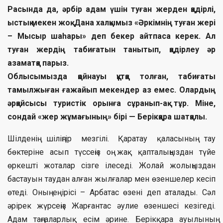
Расында да, әрбір адам үшін туған жерден қадірлі,
ыстық мекен жоқ. Дана халқымыз «Әркімнің туған жері
– Мысыр шаһары» деп бекер айтпаса керек. Ал
туған жердің табиғатын танытып, қадірлеу әр
азаматқа парыз.
Облысымызда қойнауы құтқа толған, табиғаты
тамылжыған ғажайып мекендер аз емес. Олардың
әрқайсысы туристік орынға сұранып-ақ тұр. Міне,
сондай «жер жұмағының» бірі — Берікқара шатқалы.
Шілденің шіліңгір мезгілі. Қаратау қаласының тау
бөктеріне асып түссеңіз оң жақ қапталыңыздан түйе
өркешті жоталар сізге ілеседі. Жолай жолыңыздан
бастауын таудан алған жылғалар мен өзеншелер кесіп
өтеді. Оның ең ірісі – Арбатас өзені деп аталады. Сәл
әрірек жүрсеңіз Жарғантас әулие өзеншесі кезігеді.
Адам таңғаларлық есім әрине. Берікқара ауылының