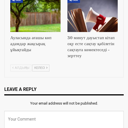
Ауласында ағашы көп
30 минут дауыстап кітап
адамдар жақсырақ
оқу есте сақтау қабілетін
ұйықтайды
сақтауға көмектеседі –
зерттеу
АЛДЫҢҒЫ
КЕЛЕСІ
LEAVE A REPLY
Your email address will not be published.