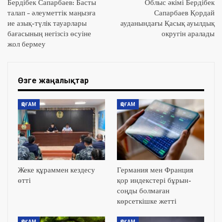
Бердібек Сапарбаев: Басты
Облыс әкімі Бердібек
талап – әлеуметтік маңызға
Сапарбаев Қордай
ие азық-түлік тауарлары
ауданындағы Қасық ауылдық
бағасының негізсіз өсуіне
округін аралады
жол бермеу
Өзге жаңалықтар
ҚОҒАМ
ҚОҒАМ
Жеке құраммен кездесу
Германия мен Франция
өтті
қор индекстері бұрын-
соңды болмаған
көрсеткішке жетті
ҚОҒАМ
ҚОҒАМ