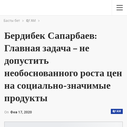
Басты бет
ҚОҒАМ
Бердибек Сапарбаев:
Главная задача – не
допустить
необоснованного роста цен
на социально-значимые
продукты
ҚОҒАМ
On
Фев 17, 2020