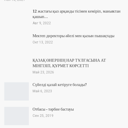
12 жастағы қыз арқанды тісімен кеміріп, маньяктан
қашып…
Авг 9, 2022
Мектеп директоры әйелі мен қызын пышақтады
Окт 13, 2022
ҚАЗАҚ ӨНЕРІНІҢ НАР ТҰЛҒАСЫНА АТ
МІНГІЗІП, ҚҰРМЕТ КӨРСЕТТІ
Май 23, 2026
Сүйелді қалай кетіруге болады?
Май 6, 2023
Отбасы – тәрбие бастауы
Сен 25, 2019