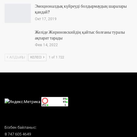
Эмоционалдық күйреуді болдырмаудың шаралары
қандай?
Окт 17, 2019
Желіде Жириновскийдің қайтыс болғаны туралы
ақпарат тарады
Фев 14, 2022
АЛДЫҢҒЫ
КЕЛЕСІ
1 of 1 722
Бізбен байланыс:
8 747 605 4649