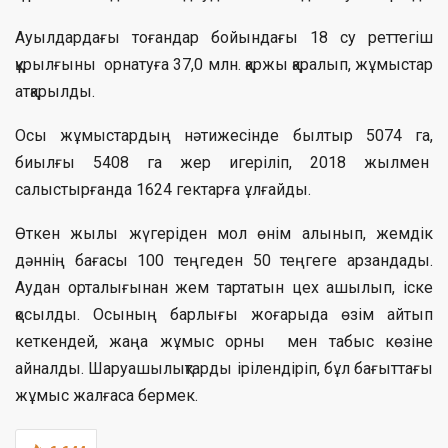
Ауылдардағы тоғандар бойындағы 18 су реттегіш
құрылғыны орнатуға 37,0 млн. қаржы қаралып, жұмыстар
атқарылды.
Осы жұмыстардың нәтижесінде былтыр 5074 га,
биылғы 5408 га жер игеріліп, 2018 жылмен
салыстырғанда 1624 гектарға ұлғайды.
Өткен жылы жүгеріден мол өнім алынып, жемдік
дәннің бағасы 100 теңгеден 50 теңгеге арзандады.
Аудан орталығынан жем тартатын цех ашылып, іске
қосылды. Осының барлығы жоғарыда өзім айтып
кеткендей, жаңа жұмыс орны мен табыс көзіне
айналды. Шаруашылықтарды ірілендіріп, бұл бағыттағы
жұмыс жалғаса бермек.