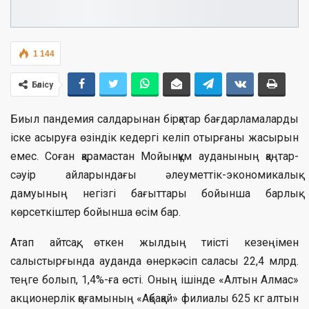
1 144
Бөлісу
Биыл пандемия салдарынан бірқатар бағдарламаларды
іске асыруға өзіндік кедергі келіп отырғаны жасырын
емес. Соған қарамастан Мойынқұм ауданының қаңтар-
сәуір айларындағы әлеуметтік-экономикалық
дамуының негізгі бағыттары бойынша барлық
көрсеткіштер бойынша өсім бар.
Атап айтсақ, өткен жылдың тиісті кезеңімен
салыстырғында ауданда өнеркәсіп саласы 22,4 млрд.
теңге болып, 1,4%-ға өсті. Оның ішінде «Алтын Алмас»
акционерлік қоғамының «Ақбақай» филиалы 625 кг алтын