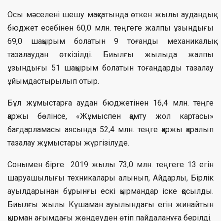
Осы мәселені шешу мақсатында өткен жылы аудандық
бюджет есебінен 60,0 млн. теңгеге жалпы ұзындығы
69,0 шақырым болатын 9 тоғанды механикалық
тазалаудан өткізілді. Биылғы жылыда жалпы
ұзындығы 51 шақырым болатын тоғандарды тазалау
ұйымдастырылып отыр.
Бұл жұмыстарға аудан бюджетінен 16,4 млн. теңге
қаржы бөлінсе, «Жұмыспен қамту жол картасы»
бағдарламасы аясында 52,4 млн. теңге қаржы қаралып
тазалау жұмыстары жүргізілуде.
Сонымен бірге 2019 жылы 73,0 млн. теңгеге 13 егін
шаруашылығы техникалары алынып, Айдарлы, Бірлік
ауылдарынан бұрынғы ескі қырмандар іске қосылды.
Биылғы жылы Күшаман ауылындағы егін жинайтын
қырман ағымдағы жөндеуден өтіп пайдалануға берілді.