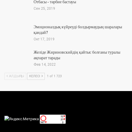
Отбасы – тәрбие бастауы
Сен 25, 2019
Эмоционалдық күйреуді болдырмаудың шаралары
қандай?
Окт 17, 2019
Желіде Жириновскийдің қайтыс болғаны туралы
ақпарат тарады
Фев 14, 2022
АЛДЫҢҒЫ
КЕЛЕСІ
1 of 1 723