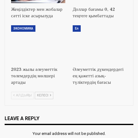
Жеңілдіктер мен жобалар
Доллар бағамы 0, 42
сәтті іске асырылуда
теңгеге қымбаттады
ЭКОНОМИКА
Ел
2023 жылы әлеуметтік
Әлеуметтік дүкендердегі
төлемдердің мөлшері
ең қажетті азық-
артады
түліктердің бағасы
АЛДЫҢҒЫ
КЕЛЕСІ
LEAVE A REPLY
Your email address will not be published.