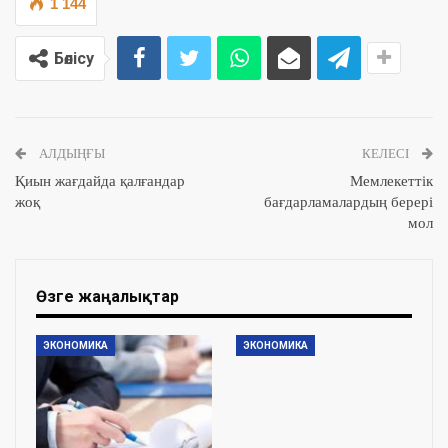
1 144
Бөлісу
АЛДЫҢҒЫ
КЕЛЕСІ
Қиын жағдайда қалғандар
Мемлекеттік
жоқ
бағдарламалардың берері
мол
Өзге жаңалықтар
ЭКОНОМИКА
ЭКОНОМИКА