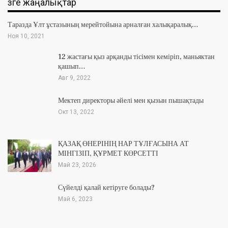
Өзге жаңалықтар
Таразда Ұлт ұстазының мерейтойына арналған халықаралық…
Ноя 10, 2021
12 жастағы қыз арқанды тісімен кеміріп, маньяктан
қашып…
Авг 9, 2022
Мектеп директоры әйелі мен қызын пышақтады
Окт 13, 2022
ҚАЗАҚ ӨНЕРІНІҢ НАР ТҰЛҒАСЫНА АТ
МІНГІЗІП, ҚҰРМЕТ КӨРСЕТТІ
Май 23, 2026
Сүйелді қалай кетіруге болады?
Май 6, 2023