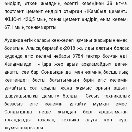
өндіріп, өткен жылдың есепті кезеңінен 38 кг-ға,
портлант цемент өндіріп отырған «Жамбыл цемент»
ЖШС-гі 426,5 мың тонна цемент өндіріп, өнім көлемі
67,1 мың тоннаға артты.
Ауданда егін саласы кенжелеп қалғаны жасырын емес
болатын. Алысқа бармай-ақ 2018 жылды алатын болсақ,
ауданда егіс көлемі небары 3784 гектар болған еді.
Халқымызда «Қара жер қарыз арқаламайды» деген
қанатты сөз бар. Сондықтан да мен өзімнің басшылыққа
келгендегі басты бағытымның бірін егіс көлемін
ұлғайтып, сол арқылы жаңа жұмыс орнын ашып,
шаруашылықты дамыту болды. Сусыз, техникалық
базасыз егіс көлемін ұлғайту мүмкін емес.
Сондықтанда неше жылдан бері аршылмаған
тоғандарды тазалап, техника алуға көп күш
жұмылдырылды.