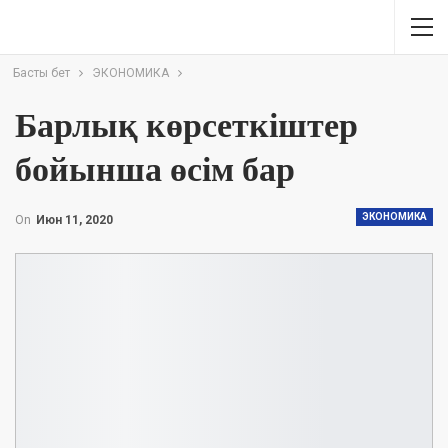
Басты бет
ЭКОНОМИКА
Барлық көрсеткіштер
бойынша өсім бар
ЭКОНОМИКА
On
Июн 11, 2020