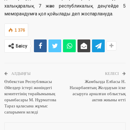
халықаралық 7 және республикалық деңгейде 5
меморандумға қол қойылады деп жоспарлануда.
1 376
Бөлісу
АЛДЫҢҒЫ
КЕЛЕСІ
Өзбекстан Республикасы
Жамбылда Елбасы Н.
Әйелдер істері жөніндегі
Назарбаевтың Жолдауын іске
комитетінің төрайымының
асыруға арналған облыстық
орынбасары М. Нұрматова
актив жиыны өтті
Тараз қаласына жұмыс
сапарымен келеді