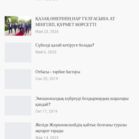
ҚАЗАҚ ӨНЕРІНІҢ НАР ТҰЛҒАСЫНА АТ
МІНГІЗІП, ҚҰРМЕТ КӨРСЕТТІ
Май 23, 2026
Сүйелді қалай кетіруге болады?
Май 6, 2023
Отбасы – тәрбие бастауы
Сен 25, 2019
Эмоционалдық күйреуді болдырмаудың шаралары
қандай?
Окт 17, 2019
Желіде Жириновскийдің қайтыс болғаны туралы
ақпарат тарады
Фев 14, 2022