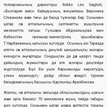
телеарнасының директоры Rokko Leo Gaglioti,
«Болгария мисі» байқауының жеңімпазы Вероника
Стеванова және тағы да басқа тұлғалар бар. Сонымен
қатар сән апталығының салтанатты ашылуына
мелекеттік хатшы Гүлшара Әбдіхалықова мен
Өзбекстан премьер-министрінің орынбасары
Т.Нарбаеваның қатысуы күтілуде. Осының өзі Таразда
өтетін сән апталығының деңгейі қаншалықты жоғары
екендігін аңғартады. Сондықтан да дәл қазіргі таңда
дайындық жұмыстары да өте жоғары деңгейде
жүргізілуде. Бұл біз үшін барымызды көрсетудің
үлкен мүмкіндігі,- дейді облыс әкімдігі туризм
басқармасының басшысы Қарлығаш Аралбекова.
Жалпы, сән апталығы аясында облысымыздың шағын
және орта бизнесі 70 миллионға жуық пайда табады
деп күтілуде. Сонымен қатар өзара әріптестік туралы