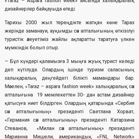
«Taraz – Aspara fashion week» аясында халықаралық
дизайнерлер байқауыда өтеді.
Тарихы 2000 жыл тереңдікте жатқан көне Тараз
жерінде заманауи, ауқымды сән апталығының өткізілуі
туристік әлеуетіміз жайлы ақпаратты таратуға үлкен
мүмкіндік болып отыр.
— Бұл күндері қаламызға 3 мыңға жуық турист келеді
деп күтілуде. Олардың ішінде туризм саласының
халықаралық деңгейдегі білікті мамандары бар.
Мәселен, «Taraz – aspara fashion week» халықаралық сән
апталығына 19 мемлекеттен 30- дан астам дизайнер
қатысуға ниет білдірген. Олардың қатарында «Сербия
сән апталығының» президенті Светлана Хорват,
«Германия сән апталығының» президенті Катарзина
Стеванов, «Милан сән апталығының» президенті
Марианна Мишели, американдық «FNL Network»