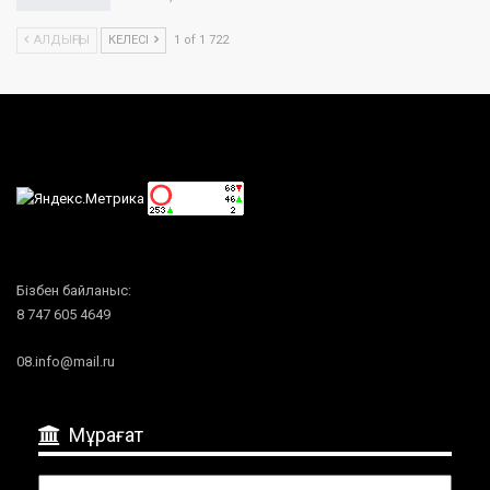
АЛДЫҢҒЫ
КЕЛЕСІ
1 of 1 722
Бізбен байланыс:
8 747 605 4649
08.info@mail.ru
Мұрағат
Мұрағат