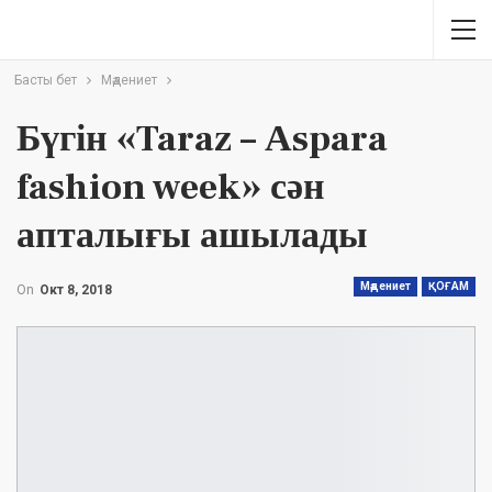
Басты бет
Мәдениет
Бүгін «Taraz – Аspara
fashion week» сән
апталығы ашылады
Мәдениет
ҚОҒАМ
On
Окт 8, 2018