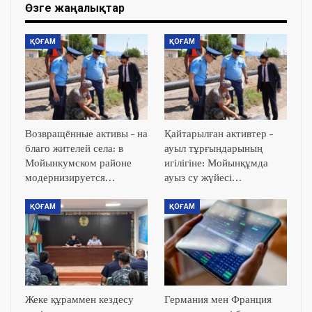
Өзге жаңалықтар
ҚОҒАМ
ҚОҒАМ
Возвращённые активы – на
Қайтарылған активтер –
благо жителей села: в
ауыл тұрғындарының
Мойынкумском районе
игілігіне: Мойынқұмда
модернизируется…
ауыз су жүйесі…
ҚОҒАМ
ҚОҒАМ
Жеке құраммен кездесу
Германия мен Франция