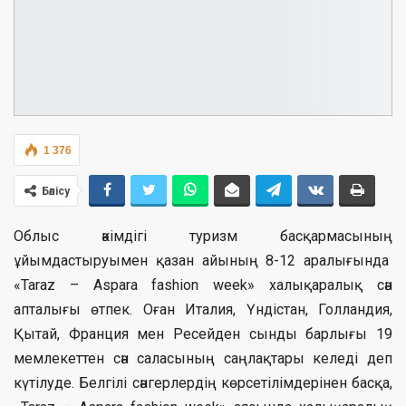
1 376
Бөлісу
Облыс әкімдігі туризм басқармасының
ұйымдастыруымен қазан айының 8-12 аралығында
«Taraz – Аspara fashion week» халықаралық сән
апталығы өтпек. Оған Италия, Үндістан, Голландия,
Қытай, Франция мен Ресейден сынды барлығы 19
мемлекеттен сән саласының саңлақтары келеді деп
күтілуде. Белгілі сәнгерлердің көрсетілімдерінен басқа,