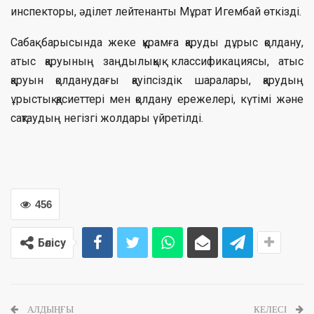
инспекторы, әділет лейтенанты Мұрат Игембай өткізді.
Сабақ барысында жеке құрамға қаруды дұрыс қолдану,
атыс қаруының заңдылықық классификациясы, атыс
қаруын қолданудағы қауіпсіздік шаралары, қарудың
ұрыстық қасиеттері мен қолдану ережелері, күтімі және
сақтаудың негізгі жолдары үйретілді.
456
Бөлісу
АЛДЫҢҒЫ
КЕЛЕСІ