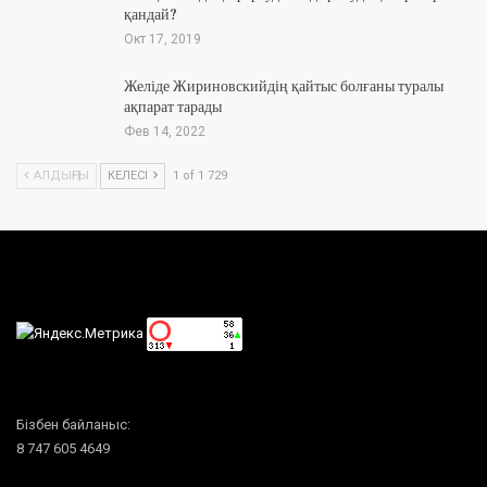
қандай?
Окт 17, 2019
Желіде Жириновскийдің қайтыс болғаны туралы
ақпарат тарады
Фев 14, 2022
АЛДЫҢҒЫ
КЕЛЕСІ
1 of 1 729
Бізбен байланыс:
8 747 605 4649