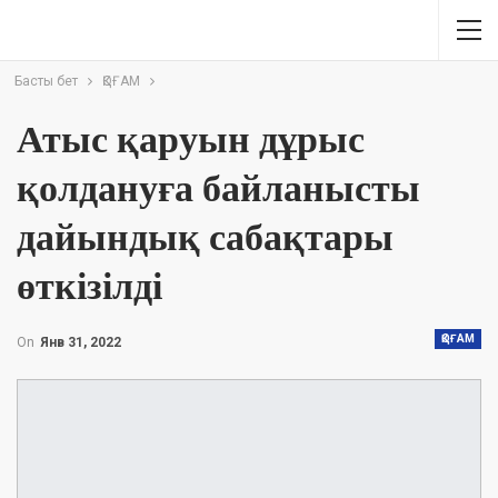
Басты бет
ҚОҒАМ
Атыс қаруын дұрыс
қолдануға байланысты
дайындық сабақтары
өткізілді
ҚОҒАМ
On
Янв 31, 2022