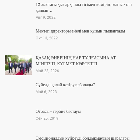
12 жастағы қыз арқанды тісімен кеміріп, маньяктан
қашып…
Авг 9, 2022
Мектеп директоры әйелі мен қызын пышақтады
Окт 13, 2022
ҚАЗАҚ ӨНЕРІНІҢ НАР ТҰЛҒАСЫНА АТ
МІНГІЗІП, ҚҰРМЕТ КӨРСЕТТІ
Май 23, 2026
Сүйелді қалай кетіруге болады?
Май 6, 2023
Отбасы – тәрбие бастауы
Сен 25, 2019
Эмоционалдық күйреуді болдырмаудың шаралары