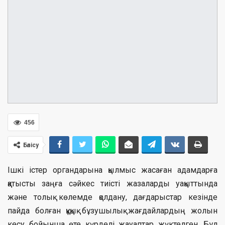
456
Бөлісу
Ішкі істер органдарына қылмыс жасаған адамдарға
қатысты заңға сəйкес тиісті жазаларды уақыттында
жəне толық көлемде қолдану, дағдарыстар кезінде
пайда болған құқық бұзушылық жағдайлардың жолын
кесу бойынша өте күрделі жауаптар жүктелген. Бұл