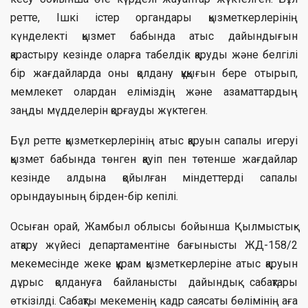
ретте, Ішкі істер органдары қызметкерлерінің
күнделекті қызмет бабында атыс дайындығын
қарастыру кезінде оларға табелдік қаруды жəне белгілі
бір жағдайларда оны қолдану құқығын бере отырып,
мемлекет олардан еліміздің жəне азаматтардың
заңды мүдделерін қорғауды жүктеген.
Бұл ретте қызметкерлерінің атыс қаруын сапалы игеруі
қызмет бабында төнген қауіп пен төтенше жағдайлар
кезінде алдына қойылған міндеттерді сапалы
орындауының бірден-бір кепілі.
Осыған орай, Жамбыл облысы бойынша Қылмыстық-
атқару жүйесі департаментіне бағынысты ЖД-158/2
мекемесінде жеке құрам қызметкерлеріне атыс қаруын
дұрыс қолдануға байланысты дайындық сабақтары
өткізілді. Сабақты мекеменің кадр саясаты бөлімінің аға