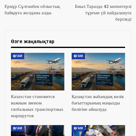
Ернұр Сұлтанбек облыстық
Биыл Таразда 42 көппәтерлі
байқауға жолдама алды
тұрғын үй пайдалануға
беріледі
Өзге жаңалықтар
ҚОҒАМ
ҚОҒАМ
Казахстан становится
Қазақстан жаһандық көлік
важным звеном
бағыттарының маңызды
глобальных транспортных
бөлігіне айналуда
маршрутов
ҚОҒАМ
ҚОҒАМ