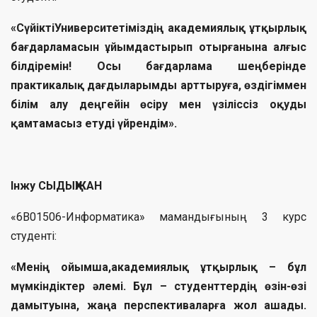
«Сүйікті
Университетіміздің академиялық ұтқырлық
бағдарламасын ұйымдастырып отырғанына алғыс
білдіремін! Осы бағдарлама шеңберінде
практикалық дағдыларымды арттыруға, өздігіммен
білім алу деңгейін өсіру мен үзіліссіз оқуды
қамтамасыз етуді үйрендім».
Інжу СЫДЫҚЖАН
«6B01506-Информатика» мамандығының 3 курс
студенті:
«Менің ойымша,
академиялық ұтқырлық – бұл
мүмкіндіктер әлемі. Бұл – студенттердің өзін-өзі
дамытуына, жаңа перспективаларға жол ашады.