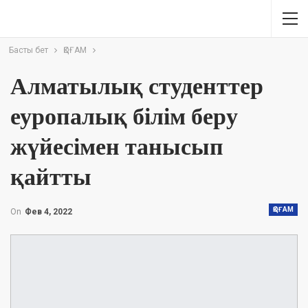
Басты бет
ҚОҒАМ
Алматылық студенттер
еуропалық білім беру
жүйесімен танысып
қайтты
ҚОҒАМ
On
Фев 4, 2022