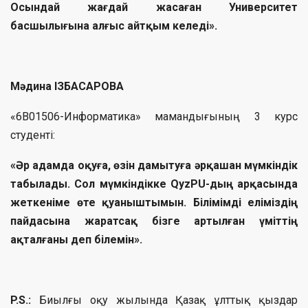
Осындай жағдай жасаған Университет
басшылығына алғыс айтқым келеді».
Мәдина ІЗБАСАРОВА
«6B01506-Информатика» мамандығының 3 курс
студенті:
«Әр адамда оқуға, өзін дамытуға әрқашан мүмкіндік
табылады. Сол мүмкіндікке QyzPU-дың арқасында
жеткеніме өте қуаныштымын. Білімімді еліміздің
пайдасына жаратсақ бізге артылған үміттің
ақталғаны деп білемін».
P.S.:
Биылғы оқу жылында Қазақ ұлттық қыздар