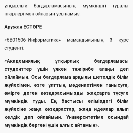
ұтқырлық бағдарламасының мүмкіндігі туралы
пікірлері мен ойларын ұсынамыз.
Аружан ЕСТӨРЕ
«6B01506-Информатика» мамандығының 3 курс
студенті:
«Академиялық ұтқырлық бағдарламасы
студенттер үшін үлкен тәжірибе алаңы деп
ойлаймын. Осы бағдарлама арқылы шетелдік білім
жүйесімен, өзге ұлттың мәдениетімен танысуға,
өмірге деген көзқарасымызды жақсарта түсуге
мүмкіндік туды. Ең бастысы еліміздегі білім
жүйесіне жаңа көзқарастар, жаңа идеялар алып
келдік деп ойлаймын. Университетіме осындай
мүмкіндік бергені үшін алғыс айтамын».