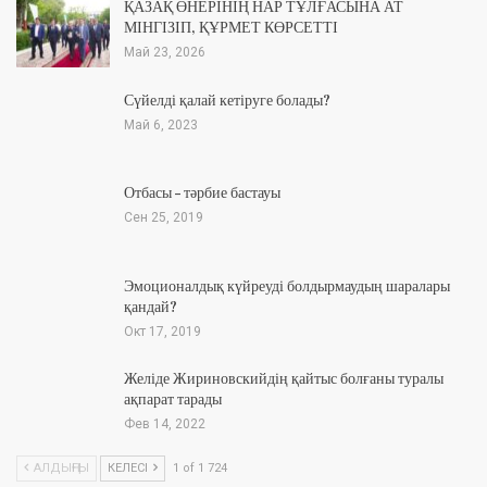
ҚАЗАҚ ӨНЕРІНІҢ НАР ТҰЛҒАСЫНА АТ
МІНГІЗІП, ҚҰРМЕТ КӨРСЕТТІ
Май 23, 2026
Сүйелді қалай кетіруге болады?
Май 6, 2023
Отбасы – тәрбие бастауы
Сен 25, 2019
Эмоционалдық күйреуді болдырмаудың шаралары
қандай?
Окт 17, 2019
Желіде Жириновскийдің қайтыс болғаны туралы
ақпарат тарады
Фев 14, 2022
АЛДЫҢҒЫ
КЕЛЕСІ
1 of 1 724