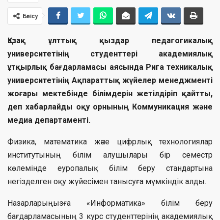
Бөлісу
Қазақ ұлттық қыздар педагогикалық
университетінің студенттері академиялық
ұтқырлық бағдарламасы аясында Рига техникалық
университетінің Ақпараттық жүйелер менеджменті
жоғары мектебінде білімдерін жетілдіріп қайтты,
деп хабарлайды оқу орнының Коммуникация және
медиа департаменті.
Физика, математика және цифрлық технологиялар
институтының білім алушылары бір семестр
көлемінде еуропалық білім беру стандартына
негізделген оқу жүйесімен танысуға мүмкіндік алды.
Назарларыңызға «Информатика» білім беру
бағдарламасының 3 курс студенттерінің академиялық