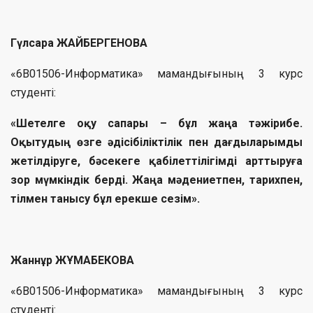
Гүлсара ЖАЙБЕРГЕНОВА
«6B01506-Информатика» мамандығының 3 курс
студенті:
«Шетелге оқу сапары – бұл жаңа тәжірибе.
Оқытудың өзге әдісібіліктілік пен дағдыларымды
жетілдіруге, бәсекеге қабілеттілігімді арттыруға
зор мүмкіндік берді. Жаңа мәдениетпен, тарихпен,
тілмен танысу бұл ерекше сезім».
Жаннұр ЖҰМАБЕКОВА
«6B01506-Информатика» мамандығының 3 курс
студенті: