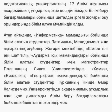
педагогикалық университетінің 17 білім алушысы
академиялық ұтқырлық және қос дипломды білім беру
бағдарламалары бойынша шетелдің іргелі жоғары оқу
орындарында білім алуға мүмкіндік алды.
Атап айтқанда, «Информатика» мамандығы бойынша
білім алатын студенттер Латвияның Менеджмент және
ақпараттық жүйелер Жоғары мектебінде, «Шетел тілі:
екі шет тілі», «Аударма ісі» мамандықтары бойынша
білім алатын студенттер мен магистранттар
Польшаның Силез Университетінде, «Химия»,
«Биология», «География» мамандықтары бойынша
білім алатын студенттер Түркияның Нийде Өмер
Халисдемир Университетінде академиялық ұтқырлық
және қос дипломды білім беру бағдарламалары
бойынша біліктілігін жетілдірмек.