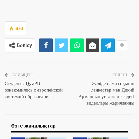
670
Бөлісу
АЛДЫҢҒЫ
КЕЛЕСІ
Студенты QyzPU
Желіде намаз оқыған
ознакомились с европейской
лаңкестер мен Дикий
системой образования
Арманның ұсталған кездегі
видеолары жарияланды
Өзге жаңалықтар