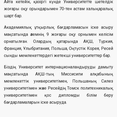
Айта кетейік, қазіргі күнде Университетте шетелдік
жоғары оқу орындарымен 70-тен астам халықаралық
шарт бар.
Академиялық ұтқырлық бағдарламасын іске асыру
мақсатында әлемнің 9 жоғары оқу орнымен келісім
орнатылған. Олардың қатарында АҚШ, Түркия,
Франция, Ұлыбритания, Польша, Оңтүстік Корея, Ресей
сынды мемлекеттердегі жетекші университеттер бар.
Біздің Университет интернационаландыруды дамыту
мақсатында АҚШ-тың Миссисипи алқабының
мемлекеттік университетімен, Польшаның Силез
университетімен және Ресейдің Томск политехникалық
университетімен қос дипломды білім беру
бағдарламаларын іске асыруда.