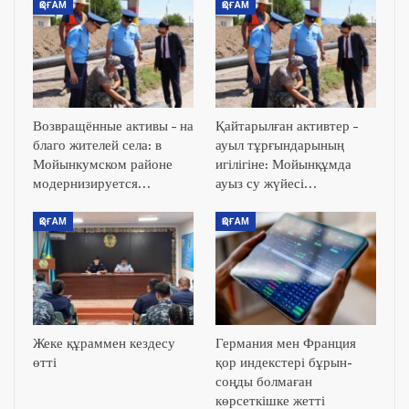
ҚОҒАМ
ҚОҒАМ
Возвращённые активы – на
Қайтарылған активтер –
благо жителей села: в
ауыл тұрғындарының
Мойынкумском районе
игілігіне: Мойынқұмда
модернизируется…
ауыз су жүйесі…
ҚОҒАМ
ҚОҒАМ
Жеке құраммен кездесу
Германия мен Франция
өтті
қор индекстері бұрын-
соңды болмаған
көрсеткішке жетті