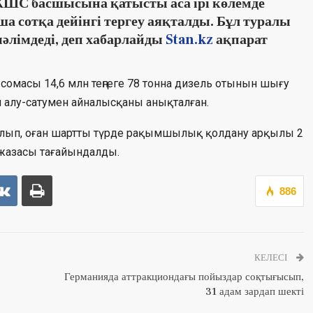
ШС басшысына қатысты аса ірі көлемде
ша сотқа дейінгі тергеу аяқталды. Бұл туралы
әлімдеді, деп хабарлайды
Stan.kz
ақпарат
масы 14,6 млн теңгеге 78 тонна дизель отынын шығу
 алу-сатумен айналысқаны анықталған.
нылып, оған шартты түрде рақымшылық қолдану арқылы 2
жазасы тағайындалды.
886
КЕЛЕСІ
Германияда аттракциондағы пойыздар соқтығысып,
31 адам зардап шекті