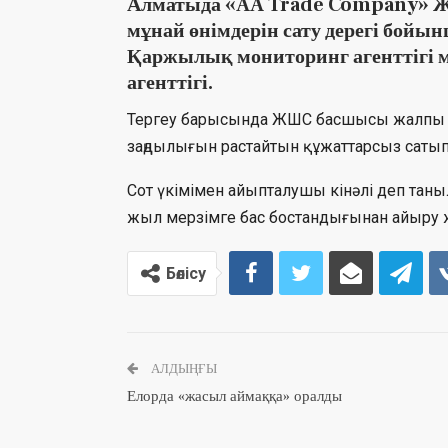
Алматыда «AA Trade Company» Ж
мұнай өнімдерін сату дерегі бойын
Қаржылық мониторинг агенттігі м
агенттігі.
Тергеу барысында ЖШС басшысы жалпы со
заңдылығын растайтын құжаттарсыз сатып
Сот үкімімен айыпталушы кінәлі деп та
жыл мерзімге бас бостандығынан айыру 
Бөлісу
АЛДЫҢҒЫ
Елорда «жасыл аймаққа» оралды