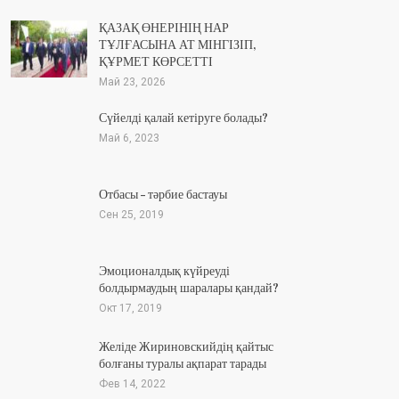
ҚАЗАҚ ӨНЕРІНІҢ НАР
ТҰЛҒАСЫНА АТ МІНГІЗІП,
ҚҰРМЕТ КӨРСЕТТІ
Май 23, 2026
Сүйелді қалай кетіруге болады?
Май 6, 2023
Отбасы – тәрбие бастауы
Сен 25, 2019
Эмоционалдық күйреуді
болдырмаудың шаралары қандай?
Окт 17, 2019
Желіде Жириновскийдің қайтыс
болғаны туралы ақпарат тарады
Фев 14, 2022