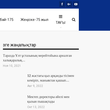
бай-175
Жеңіске-75 жыл
ТАҒЫ
Өзге жаңалықтар
Таразда Ұлт ұстазының мерейтойына арналған
халықаралық…
Ноя 10, 2021
12 жастағы қыз арқанды тісімен
кеміріп, маньяктан қашып…
Авг 9, 2022
Мектеп директоры әйелі мен
қызын пышақтады
Окт 13, 2022