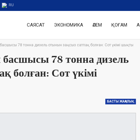
RU
САЯСАТ
ЭКОНОМИКА
ӘЛЕМ
ҚОҒАМ
А
асшысы 78 тонна дизель отынын заңсыз сатпақ болған: Сот үкімі шықты
 басшысы 78 тонна дизель
қ болған: Сот үкімі
БАСТЫ ЖАҢАЛЫҚ