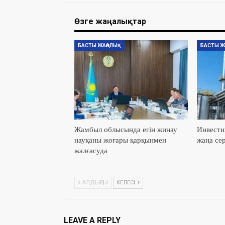
Өзге жаңалықтар
БАСТЫ ЖАҢАЛЫҚ
БАСТЫ Ж
Жамбыл облысында егін жинау
Инвести
науқаны жоғары қарқынмен
жаңа сер
жалғасуда
АЛДЫҢҒЫ
КЕЛЕСІ
LEAVE A REPLY