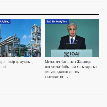
АҢАЛЫҚ
БАСТЫ ЖАҢАЛЫҚ
ция – өңір дамуының
Мемлекет басшысы Жасанды
піні
интеллект бойынша халықаралық
олимпиаданың ашылу
салтанатына…