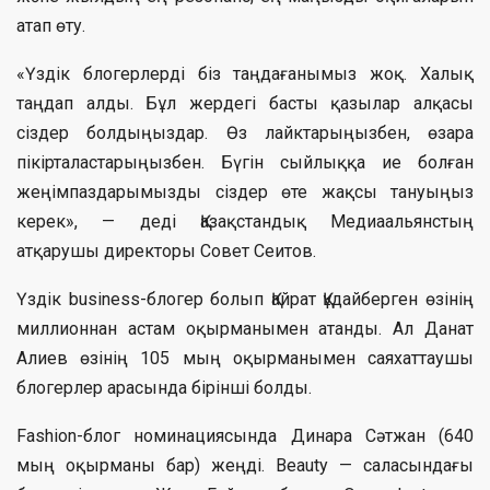
атап өту.
«Үздік блогерлерді біз таңдағанымыз жоқ. Халық
таңдап алды. Бұл жердегі басты қазылар алқасы
сіздер болдыңыздар. Өз лайктарыңызбен, өзара
пікірталастарыңызбен. Бүгін сыйлыққа ие болған
жеңімпаздарымызды сіздер өте жақсы тануыңыз
керек», — деді Қазақстандық Медиаальянстың
атқарушы директоры Совет Сеитов.
Үздік business-блогер болып Қайрат Құдайберген өзінің
миллионнан астам оқырманымен атанды. Ал Данат
Алиев өзінің 105 мың оқырманымен саяхаттаушы
блогерлер арасында бірінші болды.
Fashion-блог номинациясында Динара Сәтжан (640
мың оқырманы бар) жеңді. Beauty — саласындағы