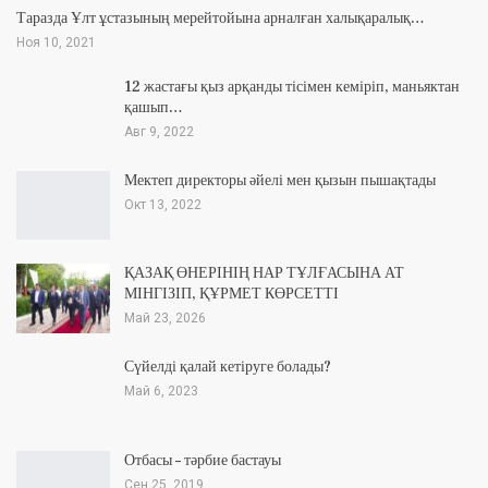
Таразда Ұлт ұстазының мерейтойына арналған халықаралық…
Ноя 10, 2021
12 жастағы қыз арқанды тісімен кеміріп, маньяктан
қашып…
Авг 9, 2022
Мектеп директоры әйелі мен қызын пышақтады
Окт 13, 2022
ҚАЗАҚ ӨНЕРІНІҢ НАР ТҰЛҒАСЫНА АТ
МІНГІЗІП, ҚҰРМЕТ КӨРСЕТТІ
Май 23, 2026
Сүйелді қалай кетіруге болады?
Май 6, 2023
Отбасы – тәрбие бастауы
Сен 25, 2019