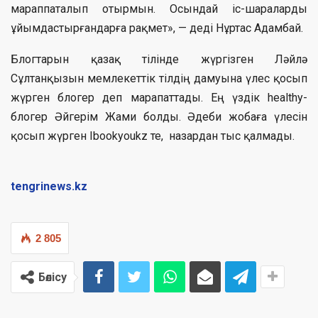
мараппаталып отырмын. Осындай іс-шараларды
ұйымдастырғандарға рақмет», — деді Нұртас Адамбай.
Блогтарын қазақ тілінде жүргізген Ләйлә
Сұлтанқызын мемлекеттік тілдің дамуына үлес қосып
жүрген блогер деп марапаттады. Ең үздік healthy-
блогер Әйгерім Жами болды. Әдеби жобаға үлесін
қосып жүрген Ibookyoukz те, назардан тыс қалмады.
tengrinews.kz
2 805
Бөлісу