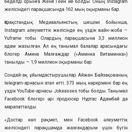
беделді орынға Женя Гейн ие болды. Оның Іnstagram
желісіндегі парақшасында 162 мың оқырманы бар.
Қазақстандық Медиаальянстың шешімі бойынша,
Instagram әлеуметтік желісінде ең үздік вайн-жоба —
Yuframe тобы. Олардың парақшасына 3,3 миллион
адам жазылған. Ал ең танымал балалар арасындағы
блогер Амина Малғаждар («Аминка Витаминка»)
танылды — 1,9 миллион оқырманы бар.
Сондай-ақ ұйымдастырушылар Айжан Байзақованың
telegram-арнасын атап өтті. 373 мың көрермені бар ең
үздік YouTube-арнасы Jokeasses тобы болды. Танымал
Facebook блогері әрі продюсер Нұртас Адамбай да
марапатталды.
«Достар көп рақмет, мен Facebook әлеуметтік
желісіндегі парақшамда жазғандарым үшін бүгін