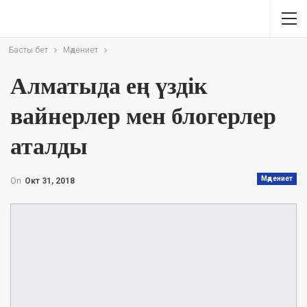
Басты бет
Мәдениет
Алматыда ең үздік
вайнерлер мен блогерлер
аталды
Мәдениет
On
Окт 31, 2018