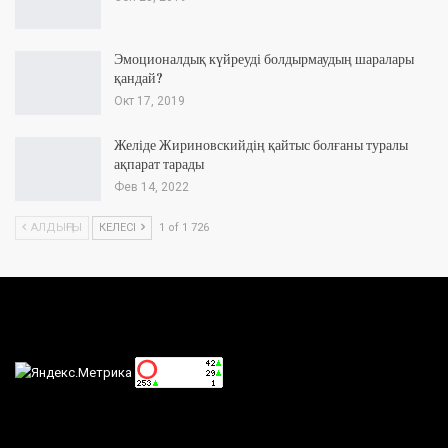
Эмоционалдық күйреуді болдырмаудың шаралары
қандай?
Окт 17, 2019
Желіде Жириновскийдің қайтыс болғаны туралы
ақпарат тарады
Фев 14, 2022
АЛДЫҢҒЫ
КЕЛЕСІ
1 of 1 726