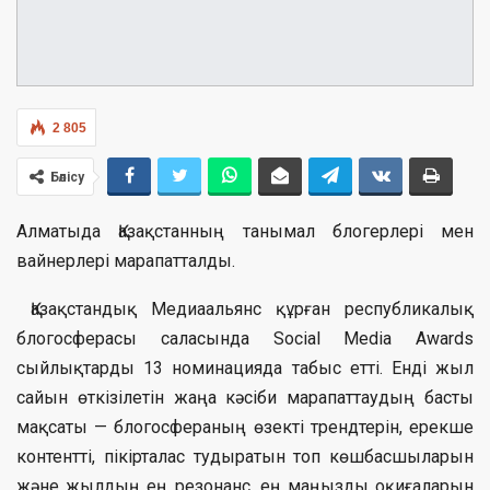
2 805
Бөлісу
Алматыда Қазақстанның танымал блогерлері мен
вайнерлері марапатталды.
Қазақстандық Медиаальянс құрған республикалық
блогосферасы саласында Social Media Awards
сыйлықтарды 13 номинацияда табыс етті. Енді жыл
сайын өткізілетін жаңа кәсіби марапаттаудың басты
мақсаты — блогосфераның өзекті трендтерін, ерекше
контентті, пікірталас тудыратын топ көшбасшыларын
және жылдың ең резонанс, ең маңызды оқиғаларын