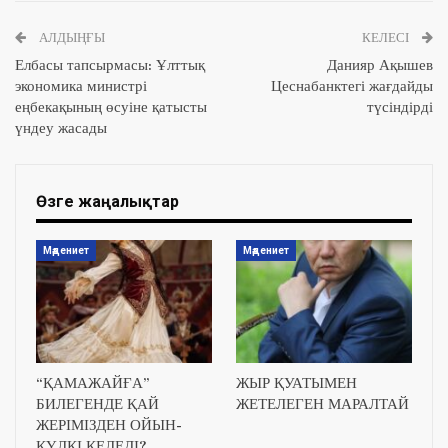
АЛДЫҢҒЫ
КЕЛЕСІ
Елбасы тапсырмасы: Ұлттық
Данияр Ақышев
экономика министрі
Цеснабанктегі жағдайды
еңбекақының өсуіне қатысты
түсіндірді
үндеу жасады
Өзге жаңалықтар
Мәдениет
Мәдениет
“ҚАМАЖАЙҒА”
ЖЫР ҚУАТЫМЕН
БИЛЕГЕНДЕ ҚАЙ
ЖЕТЕЛЕГЕН МАРАЛТАЙ
ЖЕРІМІЗДЕН ОЙЫН-
КҮЛКІ КЕЛЕДІ?