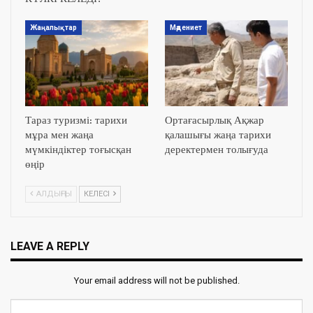
Жаңалықтар
Мәдениет
Тараз туризмі: тарихи
Ортағасырлық Ақжар
мұра мен жаңа
қалашығы жаңа тарихи
мүмкіндіктер тоғысқан
деректермен толығуда
өңір
АЛДЫҢҒЫ
КЕЛЕСІ
LEAVE A REPLY
Your email address will not be published.