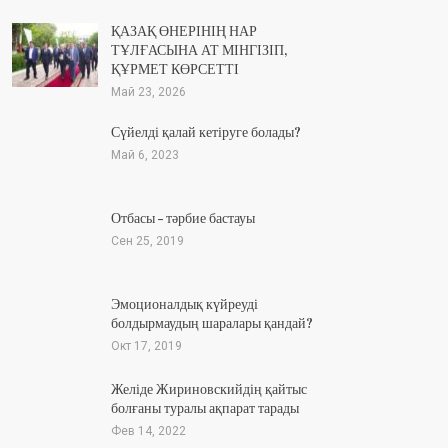
ҚАЗАҚ ӨНЕРІНІҢ НАР
ТҰЛҒАСЫНА АТ МІНГІЗІП,
ҚҰРМЕТ КӨРСЕТТІ
Май 23, 2026
Сүйелді қалай кетіруге болады?
Май 6, 2023
Отбасы – тәрбие бастауы
Сен 25, 2019
Эмоционалдық күйреуді
болдырмаудың шаралары қандай?
Окт 17, 2019
Желіде Жириновскийдің қайтыс
болғаны туралы ақпарат тарады
Фев 14, 2022