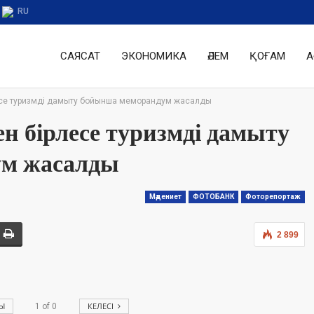
RU
САЯСАТ
ЭКОНОМИКА
ӘЛЕМ
ҚОҒАМ
А
есе туризмді дамыту бойынша меморандум жасалды
н бірлесе туризмді дамыту
ум жасалды
Мәдениет
ФОТОБАНК
Фоторепортаж
2 899
Ы
КЕЛЕСІ
1
of
0