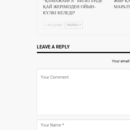
“ҚАМАЖАЙҒА” БИЛЕГЕНДЕ
ЖЫР Қ
ҚАЙ ЖЕРІМІЗДЕН ОЙЫН-
МАРАЛ
КҮЛКІ КЕЛЕДІ?
АЛДЫҢҒЫ
КЕЛЕСІ
LEAVE A REPLY
Your email