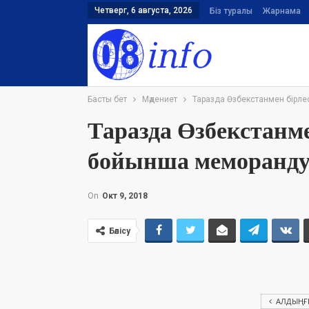
Четверг, 6 августа, 2026
Біз туралы
Жарнама
Басты бет
Мәдениет
Таразда Өзбекстанмен бірл
Таразда Өзбекстанме
бойынша меморанд
On
Окт 9, 2018
Бөлісу
АЛДЫҢҒ