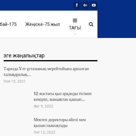
бай-175
Жеңіске-75 жыл
ТАҒЫ
Өзге жаңалықтар
Таразда Ұлт ұстазының мерейтойына арналған
халықаралық…
Ноя 10, 2021
12 жастағы қыз арқанды тісімен
кеміріп, маньяктан қашып…
Авг 9, 2022
Мектеп директоры әйелі мен
қызын пышақтады
Окт 13, 2022