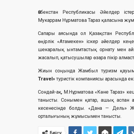
Өзбекстан Республикасы Әйелдер іст
Мукаррам Нұрматова Тараз қаласына жұм
Сапары аясында ол Қазақстан Респуб
өңірлік «Атамекен» іскер әйелдер кең
шекаралық ынтамтастық орнату мен ай
жасалып, қатысушылар өзара пікір алмас
Жиын соңында Жамбыл туризм қауым
Travel»
туристік компаниясы арасында ек
Сондай-ақ, М.Нұрматова «Көне Тараз» ке
танысты. Сонымен қатар, ашық аспан 
кесенесінде болды. «Дана — Дель» 
орталығының жұмысымен танысты.
Бөлісу