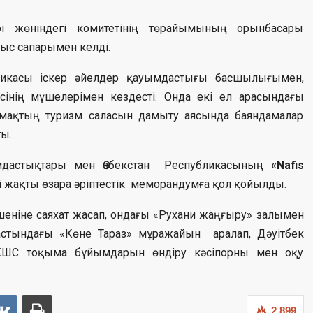
ері жөніндегі комитетінің төрайымының орынбасары
ыс сапарымен келді.
ликасы іскер әйелдер қауымдастығы басшылығымен,
есінің мүшелерімен кездесті. Онда екі ел арасындағы
мақтың туризм саласын дамыту аясында баяндамалар
ты.
дастықтары мен Өзбекстан Республикасының
«Nafis
і жақты өзара әріптестік меморандумға қол қойылды.
шеніне саяхат жасап, ондағы «Рухани жаңғыру» залымен
астындағы «Көне Тараз» мұражайын аралап, Дәуітбек
ЖШС тоқыма бұйымдарын өндіру кәсіпорны мен оқу
2 899