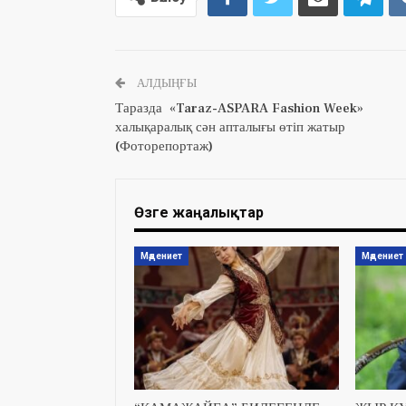
АЛДЫҢҒЫ
Таразда «Taraz-ASPARA Fashion Week»
халықаралық сән апталығы өтіп жатыр
(Фоторепортаж)
Өзге жаңалықтар
Мәдениет
Мәдениет