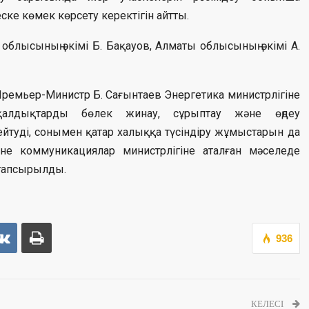
ке көмек көрсету керектігін айтты.
блысының әкімі Б. Бақауов, Алматы облысының әкімі А.
емьер-Министр Б. Сағынтаев Энергетика министрлігіне
 қалдықтарды бөлек жинау, сұрыптау және өңдеу
туді, сонымен қатар халыққа түсіндіру жұмыстарын да
е коммуникациялар министрлігіне аталған мәселеде
у тапсырылды.
936
КЕЛЕСІ