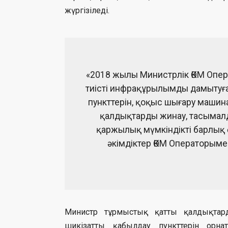
жүргізіледі.
«2018 жылы Министрлік ӨКМ Опер
тиісті инфрақұрылымды дамытуға
пункттерін, қоқыс шығару машина
қалдықтарды жинау, тасымалд
қаржылық мүмкіндікті барлық 
әкімдіктер ӨКМ Операторымен
Министр тұрмыстық қатты қалдықтар
шикізатты қабылдау пункттерін орн