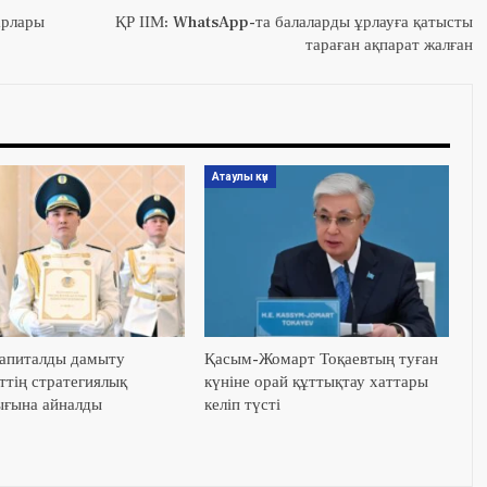
арлары
ҚР ІІМ: WhatsApp-та балаларды ұрлауға қатысты
тараған ақпарат жалған
Атаулы күн
апиталды дамыту
Қасым-Жомарт Тоқаевтың туған
ттің стратегиялық
күніне орай құттықтау хаттары
ғына айналды
келіп түсті