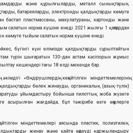
шамдарды және құрылғыларды, металл сынықтарын,
тарды, батареяларды, электронды қалдықтарды көмуге
н бастап пластмассаны, макулатураны, картонды және
м салатын норма күшіне енеді. 2021 жылғы 1 қаңтардан
н көмуге тыйым салатын норма күшіне енеді.
сәйкес, бүгінгі күні елімізде қалдықтарды сұрыптайтын
 астам түрін шығаратын 130-дан астам кәсіпорын жұмыс
рыптау кешендері тағы 18 елді мекенде бар.
імдігі «Өндірушілердің кеңейтілген міндеттемелерінің
алдықтарды бөлек жинауды, органикалық (азық-түлік)
жаратуды ұйымдастыру бойынша пилоттық жоба жүзеге
е асырылған жағдайда, бұл тәжірибе өзге өңірлерге
ейтілген міндеттемелері аясында пластик, полиэтилен,
қалдықтарды жинау және қайта өңдеуді қаржыландыру