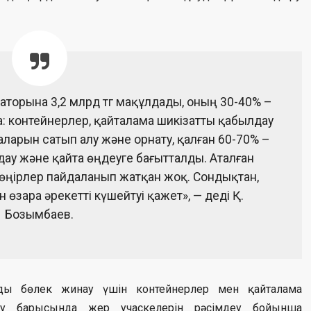
аторына 3,2 млрд тг мақұлдады, оның 30-40% –
: контейнерлер, қайталама шикізатты қабылдау
ларын сатып алу және орнату, қалған 60-70% –
ау және қайта өңдеуге бағытталды. Аталған
өңірлер пайдаланып жатқан жоқ. Сондықтан,
 өзара әрекетті күшейтуі қажет», — деді Қ.
Бозымбаев.
ды бөлек жинау үшін контейнерлер мен қайталама
ату барысында жер учаскелерін рәсімдеу бойынша