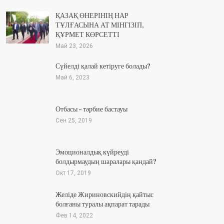
ҚАЗАҚ ӨНЕРІНІҢ НАР
ТҰЛҒАСЫНА АТ МІНГІЗІП,
ҚҰРМЕТ КӨРСЕТТІ
Май 23, 2026
Сүйелді қалай кетіруге болады?
Май 6, 2023
Отбасы – тәрбие бастауы
Сен 25, 2019
Эмоционалдық күйреуді
болдырмаудың шаралары қандай?
Окт 17, 2019
Желіде Жириновскийдің қайтыс
болғаны туралы ақпарат тарады
Фев 14, 2022