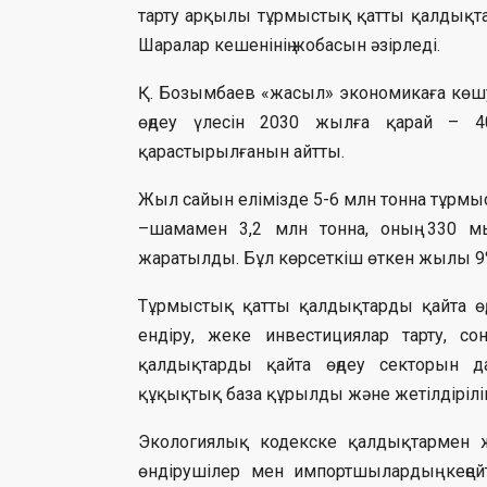
тарту арқылы тұрмыстық қатты қалдықта
Шаралар кешенінің жобасын әзірледі.
Қ. Бозымбаев «жасыл» экономикаға көш
өңдеу үлесін 2030 жылға қарай – 4
қарастырылғанын айтты.
Жыл сайын елімізде 5-6 млн тонна тұрмыс
–шамамен 3,2 млн тонна, оның 330 мы
жаратылды. Бұл көрсеткіш өткен жылы 9%
Тұрмыстық қатты қалдықтарды қайта өң
ендіру, жеке инвестициялар тарту, со
қалдықтарды қайта өңдеу секторын д
құқықтық база құрылды және жетілдірілі
Экологиялық кодекске қалдықтармен жұ
өндірушілер мен импортшылардың кеңейт