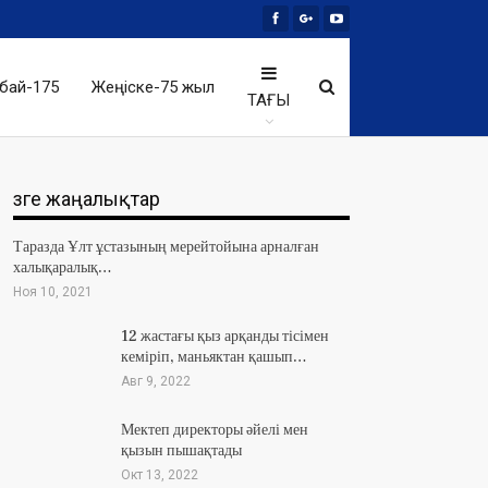
бай-175
Жеңіске-75 жыл
ТАҒЫ
Өзге жаңалықтар
Таразда Ұлт ұстазының мерейтойына арналған
халықаралық…
Ноя 10, 2021
12 жастағы қыз арқанды тісімен
кеміріп, маньяктан қашып…
Авг 9, 2022
Мектеп директоры әйелі мен
қызын пышақтады
Окт 13, 2022