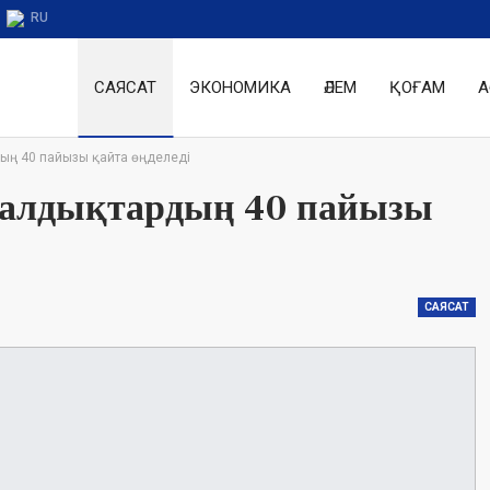
RU
САЯСАТ
ЭКОНОМИКА
ӘЛЕМ
ҚОҒАМ
А
ың 40 пайызы қайта өңделеді
қалдықтардың 40 пайызы
САЯСАТ