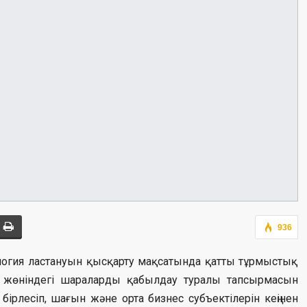
936
логия ластануын қысқарту мақсатында қатты тұрмыстық
 жөніндегі шараларды қабылдау туралы тапсырмасын
ірлесіп, шағын және орта бизнес субъектілерін кеңінен