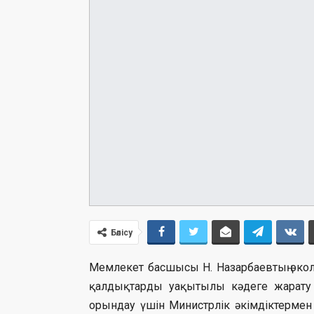
Бөлісу
Мемлекет басшысы Н. Назарбаевтың эко
қалдықтарды уақытылы кәдеге жарату
орындау үшін Министрлік әкімдіктермен б