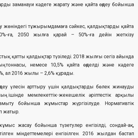
рды заманауи кәдеге жарату және қайта өңдеу бойынша
у жөніндегі тұжырымдамаға сәйкес, қалдықтарды қайта
0%-ға, 2050 жылға қарай – 50%-ға дейін жеткізу
тық қатты қалдықтар түзіледі. 2018 жылғы сегіз айында
ң тоннасы, немесе 10,5% қайта өңделді және кәдеге
, ал 2016 жылы – 2,6% құрады.
деу үлесін арттыру үшін қалдықтарды бөлек жинауды
ның ішінде мемлекеттік-жекешелік әріптестік арқылы
амыту бойынша жұмыстар жүргізілуде. Нормативтік
п жатыр.
мыс жасау бойынша түзетулер енгізілді, сондай-ақ,
ілген міндеттемелері енгізілген. 2016 жылдан бастап