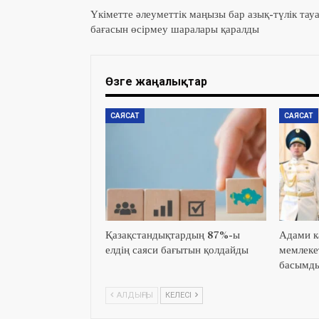
Үкіметте әлеуметтік маңызы бар азық-түлік тау
бағасын өсірмеу шаралары қаралды
Өзге жаңалықтар
САЯСАТ
САЯСАТ
Қазақстандықтардың 87%-ы
Адами к
елдің саяси бағытын қолдайды
мемлеке
басымды
АЛДЫҢҒЫ
КЕЛЕСІ