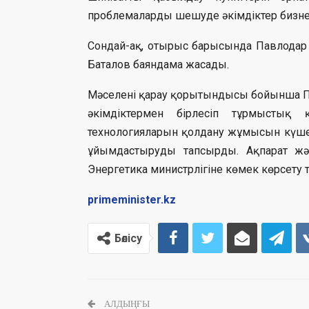
проблемаларды шешуде әкімдіктер бизнес
Сондай-ақ, отырыс барысында Павлодар о
Баталов баяндама жасады.
Мәселені қарау қорытындысы бойынша Пр
әкімдіктермен бірлесіп тұрмыстық
технологияларын қолдану жұмысын күшей
ұйымдастыруды тапсырды. Ақпарат жән
Энергетика министрлігіне көмек көрсет
primeminister.kz
Бөлісу
АЛДЫҢҒЫ