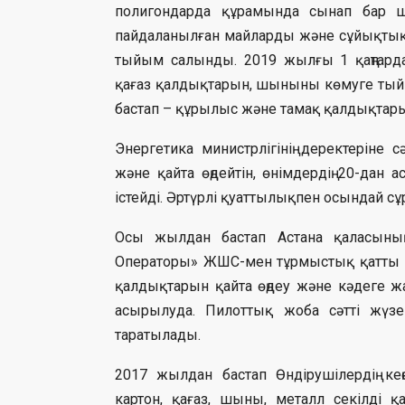
полигондарда құрамында сынап бар 
пайдаланылған майларды және сұйықтық
тыйым салынды. 2019 жылғы 1 қаңтарда
қағаз қалдықтарын, шыныны көмуге тыйы
бастап – құрылыс және тамақ қалдықтары
Энергетика министрлігінің деректеріне 
және қайта өңдейтін, өнімдердің 20-дан
істейді. Әртүрлі қуаттылықпен осындай сұ
Осы жылдан бастап Астана қаласының әк
Операторы» ЖШС-мен тұрмыстық қатты қ
қалдықтарын қайта өңдеу және кәдеге 
асырылуда. Пилоттық жоба сәтті жүзег
таратылады.
2017 жылдан бастап Өндірушілердің кең
картон, қағаз, шыны, металл секілді 