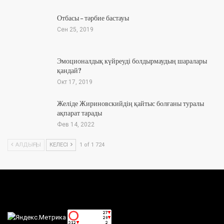
Отбасы – тәрбие бастауы
Сен 25, 2019
Эмоционалдық күйреуді болдырмаудың шаралары
қандай?
Окт 17, 2019
Желіде Жириновскийдің қайтыс болғаны туралы
ақпарат тарады
Фев 14, 2022
АЛДЫҢҒЫ
КЕЛЕСІ
1 of 1 724