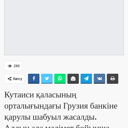
280
Бөлісу
Кутаиси қаласының
орталығындағы Грузия банкіне
қарулы шабуыл жасалды.