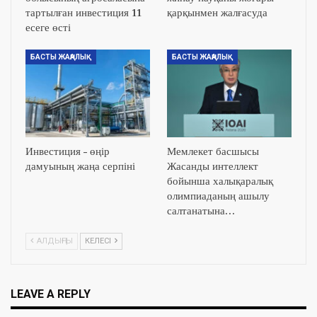
тартылған инвестиция 11
қарқынмен жалғасуда
есеге өсті
БАСТЫ ЖАҢАЛЫҚ
БАСТЫ ЖАҢАЛЫҚ
Инвестиция – өңір
Мемлекет басшысы
дамуының жаңа серпіні
Жасанды интеллект
бойынша халықаралық
олимпиаданың ашылу
салтанатына…
АЛДЫҢҒЫ
КЕЛЕСІ
LEAVE A REPLY