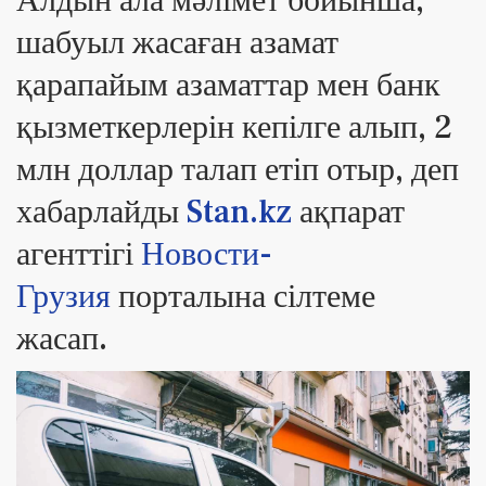
Алдын ала мәлімет бойынша,
шабуыл жасаған азамат
қарапайым азаматтар мен банк
қызметкерлерін кепілге алып, 2
млн доллар талап етіп отыр, деп
хабарлайды
Stan.kz
ақпарат
агенттігі
Новости-
Грузия
порталына сілтеме
жасап.