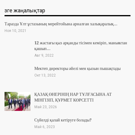
Өзге жаңалықтар
Таразда Ұлт ұстазының мерейтойына арналған халықаралық…
Ноя 10, 2021
12 жастағы қыз арқанды тісімен кеміріп, маньяктан
қашып…
Авг 9, 2022
Мектеп директоры әйелі мен қызын пышақтады
Окт 13, 2022
ҚАЗАҚ ӨНЕРІНІҢ НАР ТҰЛҒАСЫНА АТ
МІНГІЗІП, ҚҰРМЕТ КӨРСЕТТІ
Май 23, 2026
Сүйелді қалай кетіруге болады?
Май 6, 2023