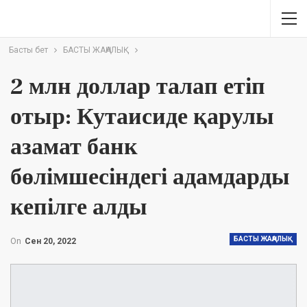
Басты бет
БАСТЫ ЖАҢАЛЫҚ
2 млн доллар талап етіп
отыр: Кутаисиде қарулы
азамат банк
бөлімшесіндегі адамдарды
кепілге алды
БАСТЫ ЖАҢАЛЫҚ
On
Сен 20, 2022