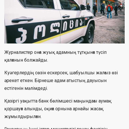
Журналистер онға жуық адамның тұтқынға түсіп
қалғанын болжайды.
Куәгерлердің сөзін ескерсек, шабуылшы жалғыз өзі
әрекет еткен. Бірнеше адам атыстың дауысын
естігенін мәлімдеді.
Қазіргі уақытта банк бөлімшесі маңындағы аумақ
қоршауға алынды, оқиға орнына арнайы жасақ
жұмылдырылған.