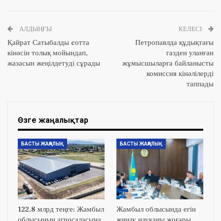
АЛДЫҢҒЫ
КЕЛЕСІ
Қайрат Сатыбалды cотта
Петропавлда құдықтағы
кінәсін толық мойындап,
газден уланған
жазасын жеңілдетуді сұрады
жұмысшыларға байланысты
комиссия кінәлілерді
таппады
Өзге жаңалықтар
БАСТЫ ЖАҢАЛЫҚ
БАСТЫ ЖАҢАЛЫҚ
122,8 млрд теңге: Жамбыл
Жамбыл облысында егін
облысының агросаласына
жинау науқаны жоғары