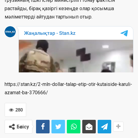
Грузияның Ішкі істер министрлігі тонау фактісін
растайды, бірақ қазіргі кезеңде олар қосымша
мәліметтерді айтудан тартынып отыр.
https://stan.kz/2-mln-dollar-talap-etip-otir-kutaiside-karuli-
azamat-ba-370666/
280
Бөлісу