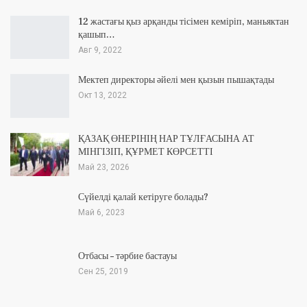
12 жастағы қыз арқанды тісімен кеміріп, маньяктан
қашып…
Авг 9, 2022
Мектеп директоры әйелі мен қызын пышақтады
Окт 13, 2022
ҚАЗАҚ ӨНЕРІНІҢ НАР ТҰЛҒАСЫНА АТ
МІНГІЗІП, ҚҰРМЕТ КӨРСЕТТІ
Май 23, 2026
Сүйелді қалай кетіруге болады?
Май 6, 2023
Отбасы – тәрбие бастауы
Сен 25, 2019