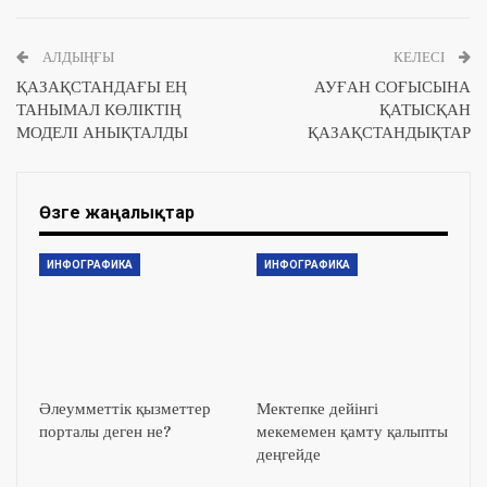
АЛДЫҢҒЫ
КЕЛЕСІ
ҚАЗАҚСТАНДАҒЫ ЕҢ
АУҒАН СОҒЫСЫНА
ТАНЫМАЛ КӨЛІКТІҢ
ҚАТЫСҚАН
МОДЕЛІ АНЫҚТАЛДЫ
ҚАЗАҚСТАНДЫҚТАР
Өзге жаңалықтар
ИНФОГРАФИКА
ИНФОГРАФИКА
Әлеумметтік қызметтер
Мектепке дейінгі
порталы деген не?
мекемемен қамту қалыпты
деңгейде