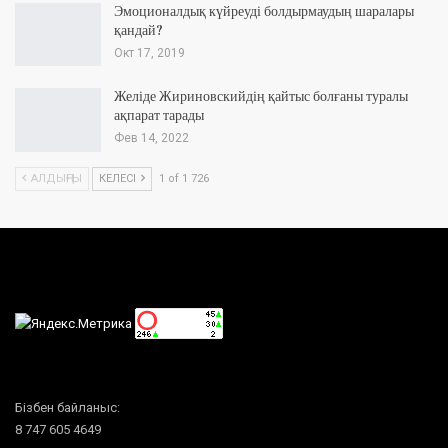
Эмоционалдық күйреуді болдырмаудың шаралары
қандай?
Окт 17, 2019
Желіде Жириновскийдің қайтыс болғаны туралы
ақпарат тарады
Фев 14, 2022
АЛДЫҢҒЫ
КЕЛЕСІ
1 of 1 726
Бізбен байланыс:
8 747 605 4649