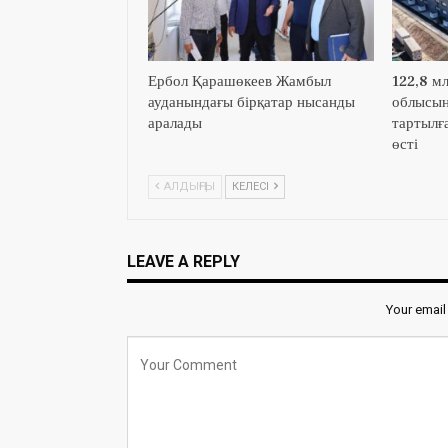
Ербол Қарашөкеев Жамбыл
122,8 м
ауданындағы бірқатар нысанды
облысын
аралады
тартылға
өсті
АЛДЫҢҒЫ
КЕЛЕСІ
LEAVE A REPLY
Your email