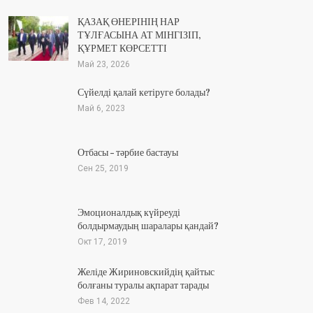
ҚАЗАҚ ӨНЕРІНІҢ НАР
ТҰЛҒАСЫНА АТ МІНГІЗІП,
ҚҰРМЕТ КӨРСЕТТІ
Май 23, 2026
Сүйелді қалай кетіруге болады?
Май 6, 2023
Отбасы – тәрбие бастауы
Сен 25, 2019
Эмоционалдық күйреуді
болдырмаудың шаралары қандай?
Окт 17, 2019
Желіде Жириновскийдің қайтыс
болғаны туралы ақпарат тарады
Фев 14, 2022