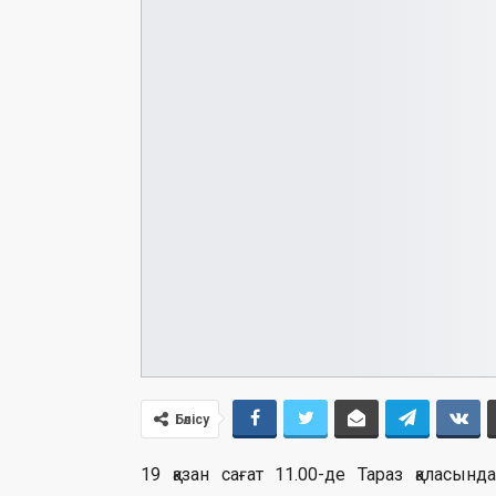
Бөлісу
19 қазан сағат 11.00-де Тараз қаласы