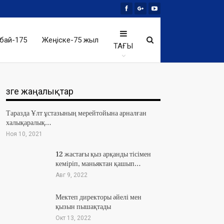
бай-175
Жеңіске-75 жыл
ТАҒЫ
Өзге жаңалықтар
Таразда Ұлт ұстазының мерейтойына арналған
халықаралық…
Ноя 10, 2021
12 жастағы қыз арқанды тісімен
кеміріп, маньяктан қашып…
Авг 9, 2022
Мектеп директоры әйелі мен
қызын пышақтады
Окт 13, 2022