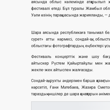
аясында облыс көлемінде атқарылып 
фестивалі өтеді. Бұл туралы Жамбыл обл
Уәли өзінің парақшасында жарияланды, — де
Шара аясында республикаға танымал бе
сурет» атты көрмесі, сондай-ақ, облы
облыстағы фотографтардың еңбектері ұс
Фестиваль концерттік және шоу бағд
айтыскер Рүстем Қайыртайұлы мен жа
жекпе-жек айтыспен жалғасады.
Сондай-ақ, рухты әндерімен барша қазақ
көрсетіп, Ғани Мәтебаев, Жазира Смет
тараздық әншілер де шара қонақтарын әніме