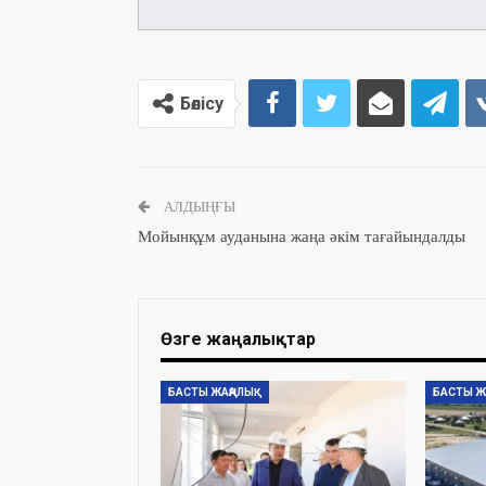
Бөлісу
АЛДЫҢҒЫ
Мойынқұм ауданына жаңа әкім тағайындалды
Өзге жаңалықтар
БАСТЫ ЖАҢАЛЫҚ
БАСТЫ Ж