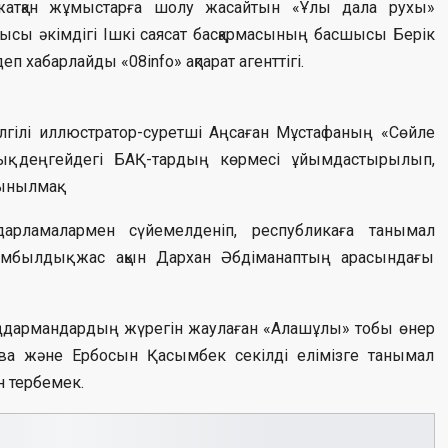
жатқан жұмыстарға шолу жасайтын «Ұлы дала рухы»
ысы әкімдігі Ішкі саясат басқармасының басшысы Берік
п хабарлайды «08info» ақпарат агенттігі.
лгілі иллюстратор-суретші Аңсаған Мұстафаның «Сөйле
стық деңгейдегі БАҚ-тардың көрмесі ұйымдастырылып,
ынылмақ.
арламалармен сүйемелденіп, республикаға танымал
мбылдық жас ақын Дархан Әбдіманаптың арасындағы
 тыңдармандардың жүрегін жаулаған «Алашұлы» тобы өнер
ова және Ербосын Қасымбек секілді елімізге танымал
н тербемек.