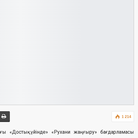
1 214
ндағы «Достық үйінде» «Рухани жаңғыру» бағдарламасы