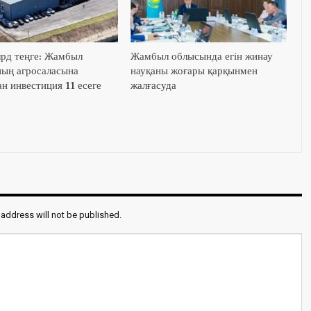
лрд теңге: Жамбыл
Жамбыл облысында егін жинау
ың агросаласына
науқаны жоғары қарқынмен
н инвестиция 11 есеге
жалғасуда
 address will not be published.