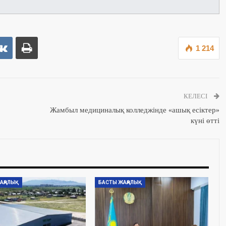
1 214
КЕЛЕСІ
Жамбыл медициналық колледжінде «ашық есіктер»
күні өтті
АҢАЛЫҚ
БАСТЫ ЖАҢАЛЫҚ