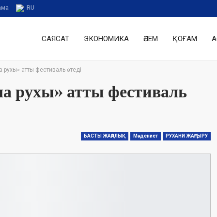
ама
RU
САЯСАТ
ЭКОНОМИКА
ӘЛЕМ
ҚОҒАМ
А
рухы» атты фестиваль өтеді
а рухы» атты фестиваль
БАСТЫ ЖАҢАЛЫҚ
Мәдениет
РУХАНИ ЖАҢҒЫРУ